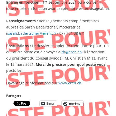
er
Entrée en fonction :
1
septembre 2021 ou à convenir
(une entrée en fonction avant septembre est envisageable).
Renseignements :
Renseignements complémentaires
auprès de Sarah Badertscher, modératrice
(
sarah.badertscher@eren.ch
/ 077 451 38 67)
Postulations :
Le dossier complet de candidature pour l’un
ou l’autre poste est à envoyer à
rh@eren.ch
, à l’attention
du président du Conseil synodal, M. Christian Miaz, avant
le 12 mars 2021.
Merci de préciser pour quel poste vous
postulez.
Davantage d’informations sur
www.eren.ch
.
Partager :
E-mail
Imprimer