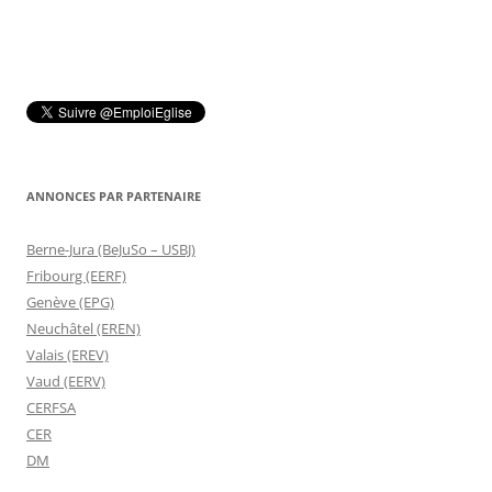
ANNONCES PAR PARTENAIRE
Berne-Jura (BeJuSo – USBJ)
Fribourg (EERF)
Genève (EPG)
Neuchâtel (EREN)
Valais (EREV)
Vaud (EERV)
CERFSA
CER
DM