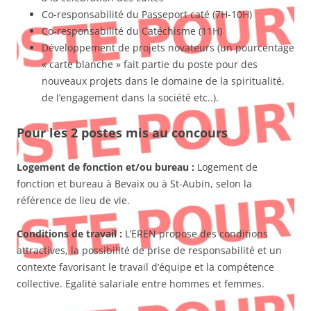
Co-responsabilité du Passeport caté (7H-10H)
Co-responsabilité du Catéchisme (11H)
Développement de projets novateurs (un pourcentage
« carte blanche » fait partie du poste pour des
nouveaux projets dans le domaine de la spiritualité,
de l’engagement dans la société etc..).
Pour les 2 postes mis au concours
Logement de fonction et/ou bureau :
Logement de
fonction et bureau à Bevaix ou à St-Aubin, selon la
référence de lieu de vie.
Conditions de travail :
L’EREN propose des conditions
attractives, la possibilité de prise de responsabilité et un
contexte favorisant le travail d’équipe et la compétence
collective. Egalité salariale entre hommes et femmes.