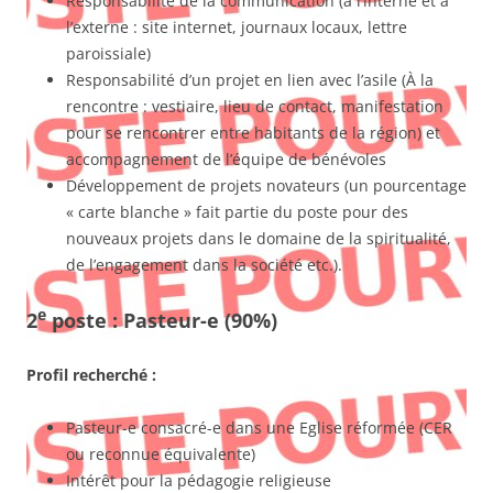
Responsabilité de la communication (à l’interne et à
l’externe : site internet, journaux locaux, lettre
paroissiale)
Responsabilité d’un projet en lien avec l’asile (À la
rencontre : vestiaire, lieu de contact, manifestation
pour se rencontrer entre habitants de la région) et
accompagnement de l’équipe de bénévoles
Développement de projets novateurs (un pourcentage
« carte blanche » fait partie du poste pour des
nouveaux projets dans le domaine de la spiritualité,
de l’engagement dans la société etc.).
e
2
poste : Pasteur-e (90%)
Profil recherché :
Pasteur-e consacré-e dans une Eglise réformée (CER
ou reconnue équivalente)
Intérêt pour la pédagogie religieuse