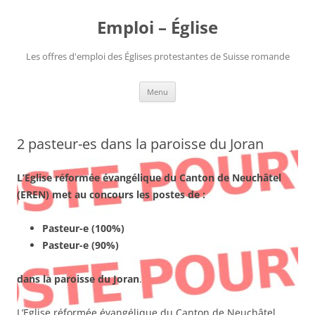
Aller
au
Emploi – Église
contenu
Les offres d'emploi des Églises protestantes de Suisse romande
Menu
2 pasteur-es dans la paroisse du Joran
L’Eglise réformée évangélique du Canton de Neuchâtel
(EREN)
met au concours les postes de :
Pasteur-e (100%)
Pasteur-e (90%)
dans la paroisse du Joran
.
L’Eglise réformée évangélique du Canton de Neuchâtel