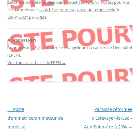
Cette entrée a été publiée dans
Neuchâtel (EREN)
,
Postes pourvus
,
et marquée avec
catéchèse
,
paroisse
,
pasteur
,
temps plein
, le
28/01/2021
par
EREN
.
À propos EREN
Annonces de l'Église réformée évangélique du canton de Neuchâtel
(EREN).
Voir tous les articles de EREN
→
Navigation
←
Poste
Paroisse réformée
des
d’animatrice/animateur de
d’Estavayer-le-Lac –
articles
paroisse
Aumônier-ère à 20%
→