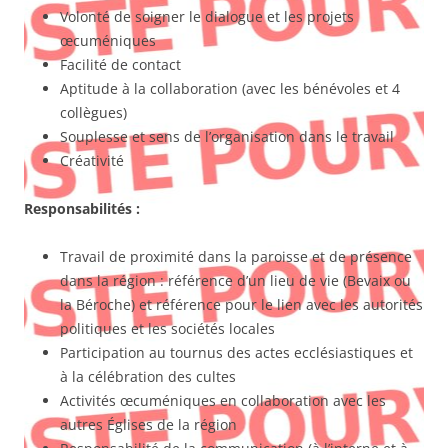
Volonté de soigner le dialogue et les projets
œcuméniques
Facilité de contact
Aptitude à la collaboration (avec les bénévoles et 4
collègues)
Souplesse et sens de l’organisation dans le travail
Créativité
Responsabilités :
Travail de proximité dans la paroisse et de présence
dans la région : référence d’un lieu de vie (Bevaix ou
la Béroche) et référence pour le lien avec les autorités
politiques et les sociétés locales
Participation au tournus des actes ecclésiastiques et
à la célébration des cultes
Activités œcuméniques en collaboration avec les
autres Églises de la région