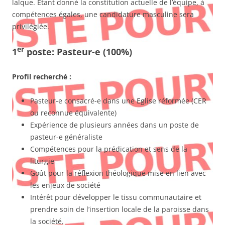
laïque. Etant donné la constitution actuelle de l’équipe, à
compétences égales, une candidature masculine sera
privilégiée.
er
1
poste: Pasteur-e (100%)
Profil recherché :
Pasteur-e consacré-e dans une Eglise réformée (CER
ou reconnue équivalente)
Expérience de plusieurs années dans un poste de
pasteur-e généraliste
Compétences pour la prédication et sens de la
liturgie
Goût pour la réflexion théologique mise en lien avec
les enjeux de société
Intérêt pour développer le tissu communautaire et
prendre soin de l’insertion locale de la paroisse dans
la société.