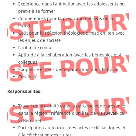
Expérience dans l’animation avec les adolescents ou
prêt-e à se former
Compétences pour la prédication et sens de la
liturgie
Goût pour la réflexion théologique mise en lien avec
les enjeux de société
Facilité de contact
Aptitude à la collaboration (avec les bénévoles et 4
collègues)
Souplesse et sens de l’organisation dans le travail
Créativité
Responsabilités :
Travail de proximité dans la paroisse et de présence
dans la région : référence d’un lieu de vie (Bevaix ou
la Béroche)
Participation au tournus des actes ecclésiastiques et
à la célébration des cultes