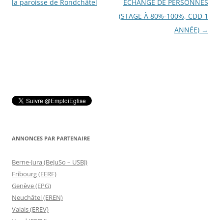
des
la paroisse de Rondchâtel
ECHANGE DE PERSONNES
articles
(STAGE À 80%-100%, CDD 1
ANNÉE)
→
ANNONCES PAR PARTENAIRE
Berne-Jura (BeJuSo – USBJ)
Fribourg (EERF)
Genève (EPG)
Neuchâtel (EREN)
Valais (EREV)