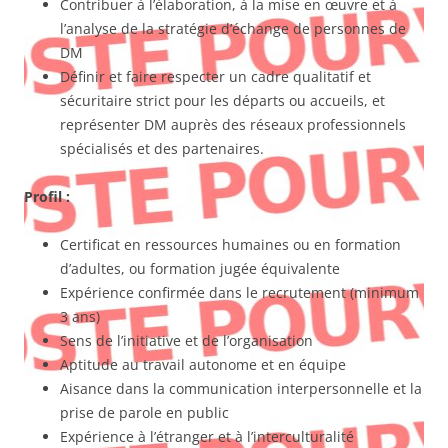
Contribuer à l’élaboration, à la mise en œuvre et à
l’analyse de la stratégie d’échange de personnes de
DM
Définir et faire respecter un cadre qualitatif et
sécuritaire strict pour les départs ou accueils, et
représenter DM auprès des réseaux professionnels
spécialisés et des partenaires.
Profil :
Certificat en ressources humaines ou en formation
d’adultes, ou formation jugée équivalente
Expérience confirmée dans le recrutement (minimum
3 ans)
Sens de l’initiative et de l’organisation
Aptitude au travail autonome et en équipe
Aisance dans la communication interpersonnelle et la
prise de parole en public
Expérience à l’étranger et à l’interculturalité