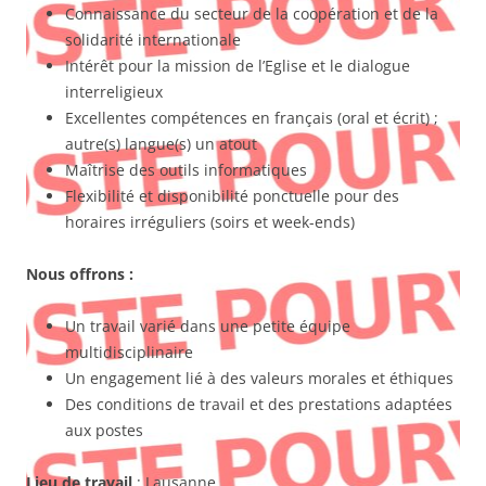
Connaissance du secteur de la coopération et de la
solidarité internationale
Intérêt pour la mission de l’Eglise et le dialogue
interreligieux
Excellentes compétences en français (oral et écrit) ;
autre(s) langue(s) un atout
Maîtrise des outils informatiques
Flexibilité et disponibilité ponctuelle pour des
horaires irréguliers (soirs et week-ends)
Nous offrons :
Un travail varié dans une petite équipe
multidisciplinaire
Un engagement lié à des valeurs morales et éthiques
Des conditions de travail et des prestations adaptées
aux postes
Lieu de travail
: Lausanne