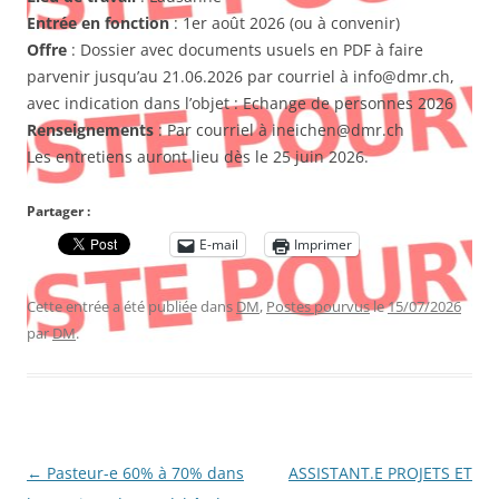
Entrée en fonction
: 1er août 2026 (ou à convenir)
Offre
: Dossier avec documents usuels en PDF à faire
parvenir jusqu’au 21.06.2026 par courriel à info@dmr.ch,
avec indication dans l’objet : Echange de personnes 2026
Renseignements
: Par courriel à ineichen@dmr.ch
Les entretiens auront lieu dès le 25 juin 2026.
Partager :
E-mail
Imprimer
Cette entrée a été publiée dans
DM
,
Postes pourvus
le
15/07/2026
par
DM
.
Navigation
←
Pasteur-e 60% à 70% dans
ASSISTANT.E PROJETS ET