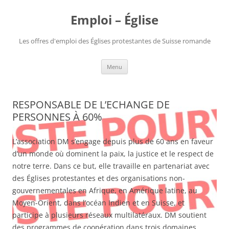
Aller
au
Emploi – Église
contenu
Les offres d'emploi des Églises protestantes de Suisse romande
Menu
RESPONSABLE DE L’ECHANGE DE
PERSONNES À 60%
L’association DM s’engage depuis plus de 60 ans en faveur
d’un monde où dominent la paix, la justice et le respect de
notre terre. Dans ce but, elle travaille en partenariat avec
des Églises protestantes et des organisations non-
gouvernementales en Afrique, en Amérique latine, au
Moyen-Orient, dans l’océan Indien et en Suisse, et
participe à plusieurs réseaux multilatéraux. DM soutient
des programmes de coopération dans trois domaines