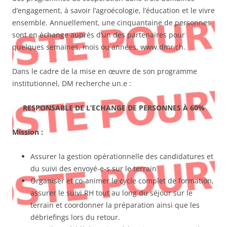
d’engagement, à savoir l’agroécologie, l’éducation et le vivre
ensemble. Annuellement, une cinquantaine de personnes
sont en échange auprès d’un des partenaires pour
quelques semaines, mois ou années. www.dmr.ch.
Dans le cadre de la mise en œuvre de son programme
institutionnel, DM recherche un.e :
RESPONSABLE DE L’ECHANGE DE PERSONNES À 60%
Mission :
Assurer la gestion opérationnelle des candidatures et
du suivi des envoyé-e-s sur le terrain
Organiser et co-animer le cycle complet de formation,
assurer le suivi RH tout au long du séjour sur le
terrain et coordonner la préparation ainsi que les
débriefings lors du retour.