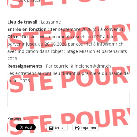
Lieu de travail
: Lausanne
Entrée en fonction
: 1er septembre 2026 (ou à convenir)
Offre
: Dossier avec documents usuels en PDF à faire
parvenir jusqu’au 26.06.2026 par courriel à info@dmr.ch,
avec indication dans l’objet : Stage Mission et partenariats
2026.
Renseignements
: Par courriel à ineichen@dmr.ch
Les entretiens auront lieu durant la première quinzaine de
juillet 2026.
Partager :
E-mail
Imprimer