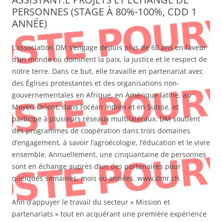
PERSONNES (STAGE À 80%-100%, CDD 1
ANNÉE)
L’association DM s’engage depuis plus de 60 ans en faveur
d’un monde où dominent la paix, la justice et le respect de
notre terre. Dans ce but, elle travaille en partenariat avec
des Églises protestantes et des organisations non-
gouvernementales en Afrique, en Amérique latine, au
Moyen-Orient, dans l’océan Indien et en Suisse, et
participe à plusieurs réseaux multilatéraux. DM soutient
des programmes de coopération dans trois domaines
d’engagement, à savoir l’agroécologie, l’éducation et le vivre
ensemble. Annuellement, une cinquantaine de personnes
sont en échange auprès d’un des partenaires pour
quelques semaines, mois ou années. www.dmr.ch.
Afin d’appuyer le travail du secteur « Mission et
partenariats » tout en acquérant une première expérience