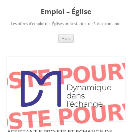
Aller
au
Emploi – Église
contenu
Les offres d'emploi des Églises protestantes de Suisse romande
Menu
ASSISTANT.E PROJETS ET ECHANGE DE