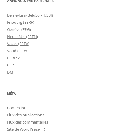
ANNONCES PAR PARTENAIRE
Berne-Jura (BeJuSo – USBJ)
Fribourg (EERF)
Genève (EPG)
Neuchâtel (EREN)
Valais (EREV)
Vaud (EERV)
CERFSA
CER
DM
MÉTA
Connexion
Flux des publications
Flux des commentaires
Site de WordPress-FR