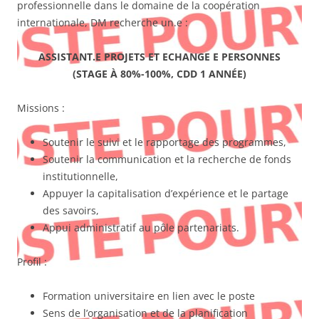
professionnelle dans le domaine de la coopération
internationale, DM recherche un.e :
ASSISTANT.E PROJETS ET ECHANGE E PERSONNES
(STAGE À 80%-100%, CDD 1 ANNÉE)
Missions :
Soutenir le suivi et le rapportage des programmes,
Soutenir la communication et la recherche de fonds
institutionnelle,
Appuyer la capitalisation d’expérience et le partage
des savoirs,
Appui administratif au pôle partenariats.
Profil :
Formation universitaire en lien avec le poste
Sens de l’organisation et de la planification