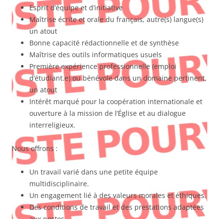
Esprit d’équipe et d’initiative
Maîtrise écrite et orale du français, autre(s) langue(s)
un atout
Bonne capacité rédactionnelle et de synthèse
Maîtrise des outils informatiques usuels
Première expérience professionnelle (emploi
d’étudiant.e) ou bénévole dans un domaine pertinent,
un atout
Intérêt marqué pour la coopération internationale et
ouverture à la mission de l’Église et au dialogue
interreligieux.
Nous offrons :
Un travail varié dans une petite équipe
multidisciplinaire.
Un engagement lié à des valeurs morales et éthiques.
Des conditions de travail et des prestations adaptées
aux postes.