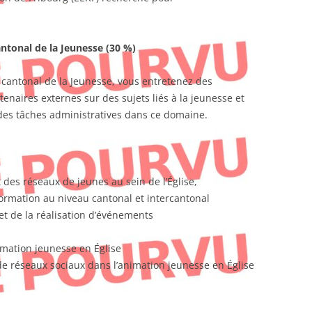
antonal de la Jeunesse (30 %)
 cantonal de la Jeunesse, vous entretenez des
tenaires externes sur des sujets liés à la jeunesse et
s tâches administratives dans ce domaine.
es réseaux de jeunes au sein de l’Église,
ormation au niveau cantonal et intercantonal
et de la réalisation d’événements
imation jeunesse en Église
de réseaux sociaux dans l’animation jeunesse en Église