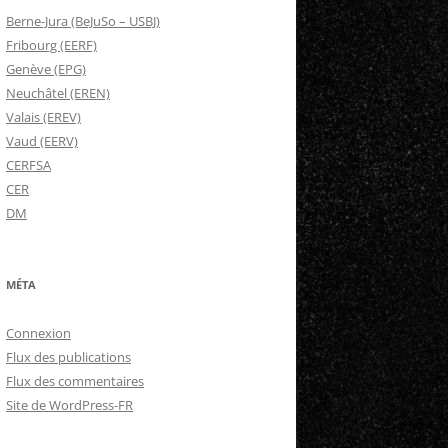
Berne-Jura (BeJuSo – USBJ)
Fribourg (EERF)
Genève (EPG)
Neuchâtel (EREN)
Valais (EREV)
Vaud (EERV)
CERFSA
CER
DM
MÉTA
Connexion
Flux des publications
Flux des commentaires
Site de WordPress-FR