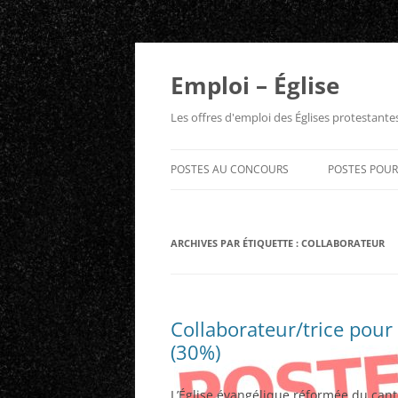
Aller
au
contenu
Emploi – Église
Les offres d'emploi des Églises protestant
POSTES AU CONCOURS
POSTES POU
ARCHIVES PAR ÉTIQUETTE :
COLLABORATEUR
Collaborateur/trice pour 
(30%)
L’Église évangélique réformée du can