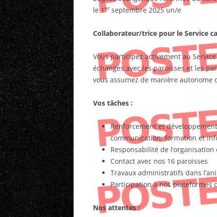
er
le 1
septembre 2025 un/e
Collaborateur/trice pour le Service c
Vous participez activement au Service
échanges avec les paroisses et les par
vous assumez de manière autonome de
Vos tâches :
Renforcement et développement d
communication, formation et inf
Responsabilité de l’organisation 
Contact avec nos 16 paroisses
Travaux administratifs dans l’an
Participation à nos plateformes 
Nos attentes :