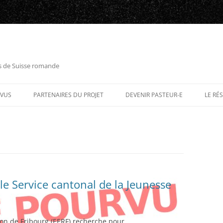
es de Suisse romande
RVUS
PARTENAIRES DU PROJET
DEVENIR PASTEUR-E
LE RÉ
le Service cantonal de la Jeunesse
ton de Fribourg (EERF) recherche pour