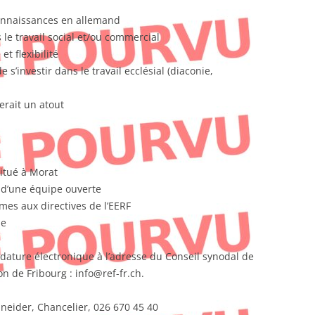
connaissances en allemand
le travail social et/ou commercial
t flexibilité
e s’investir dans le travail ecclésial (diaconie,
erait un atout
situé à Morat
n d’une équipe ouverte
es aux directives de l’EERF
ue
dature électronique à l’adresse du Conseil synodal de
n de Fribourg : info@ref-fr.ch.
hneider, Chancelier, 026 670 45 40