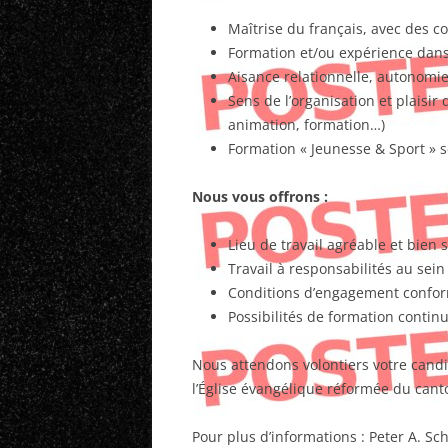
Maîtrise du français, avec des 
Formation et/ou expérience dans 
Aisance relationnelle, autonomie e
Sens de l’organisation et plaisir d
animation, formation…)
Formation « Jeunesse & Sport » s
Nous vous offrons :
Lieu de travail agréable et bien 
Travail à responsabilités au sei
Conditions d’engagement conform
Possibilités de formation contin
Nous attendons volontiers votre candi
l’Église évangélique réformée du canto
Pour plus d’informations : Peter A. Sc