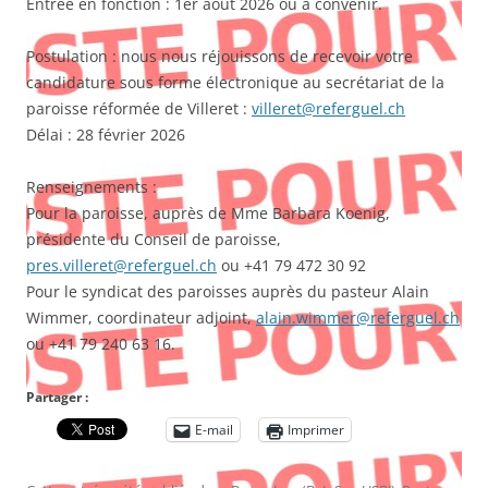
Entrée en fonction : 1er août 2026 ou à convenir.
Postulation : nous nous réjouissons de recevoir votre
candidature sous forme électronique au secrétariat de la
paroisse réformée de Villeret :
villeret@referguel.ch
Délai : 28 février 2026
Renseignements :
Pour la paroisse, auprès de Mme Barbara Koenig,
présidente du Conseil de paroisse,
pres.villeret@referguel.ch
ou +41 79 472 30 92
Pour le syndicat des paroisses auprès du pasteur Alain
Wimmer, coordinateur adjoint,
alain.wimmer@referguel.ch
ou +41 79 240 63 16.
Partager :
E-mail
Imprimer