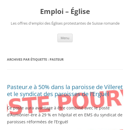
Aller
au
Emploi – Église
contenu
Les offres d'emploi des Églises protestantes de Suisse romande
Menu
ARCHIVES PAR ÉTIQUETTE :
PASTEUR
Pasteur.e à 50% dans la paroisse de Villeret
et le syndicat des paroisses de l’Erguël
Ce poste aura avantage à être combiné avec le poste
d’Aumônier-ère à 29 % en hôpital et en EMS du syndicat de
paroisses réformées de l’Erguël