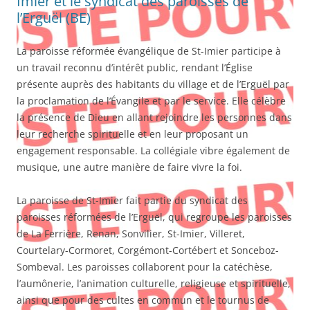
Imier et le syndicat des paroisses de
l’Erguël (BE)
La paroisse réformée évangélique de St-Imier participe à
un travail reconnu d’intérêt public, rendant l’Église
présente auprès des habitants du village et de l’Erguël par
la proclamation de l’Évangile et par le service. Elle célèbre
la présence de Dieu en allant rejoindre les personnes dans
leur recherche spirituelle et en leur proposant un
engagement responsable. La collégiale vibre également de
musique, une autre manière de faire vivre la foi.
La paroisse de St-Imier fait partie du syndicat des
paroisses réformées de l’Erguël, qui regroupe les paroisses
de La Ferrière, Renan, Sonvilier, St-Imier, Villeret,
Courtelary-Cormoret, Corgémont-Cortébert et Sonceboz-
Sombeval. Les paroisses collaborent pour la catéchèse,
l’aumônerie, l’animation culturelle, religieuse et spirituelle,
ainsi que pour des cultes en commun et le tournus de