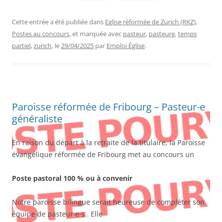
Cette entrée a été publiée dans
Eglise réformée de Zurich (RKZ)
,
Postes au concours
, et marquée avec
pasteur
,
pasteure
,
temps
partiel
,
zurich
, le
29/04/2025
par
Emploi Église
.
Paroisse réformée de Fribourg – Pasteur-e
généraliste
En raison du départ à la retraite de la titulaire, la Paroisse
évangélique réformée de Fribourg met au concours un
Poste pastoral 100 % ou à convenir
Notre paroisse bilingue serait heureuse de compléter son
équipe de pasteur·e·s . Elle