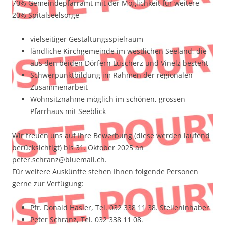
70% Gemeindepfarramt mit der Möglichkeit für weitere
20% Spitalseelsorge
vielseitiger Gestaltungsspielraum
ländliche Kirchgemeinde im westlichen Seeland, die
aus den beiden Dörfern Lüscherz und Vinelz besteht
Schwerpunktbildung im Rahmen der regionalen
Zusammenarbeit
Wohnsitznahme möglich im schönen, grossen
Pfarrhaus mit Seeblick
Wir freuen uns auf Ihre Bewerbung (diese werden laufend
berücksichtigt) bis 31. Oktober 2025 an
peter.schranz@bluemail.ch.
Für weitere Auskünfte stehen Ihnen folgende Personen
gerne zur Verfügung:
Pfr. Donald Hasler, Tel. 032 338 11 38. Stelleninhaber
Peter Schranz, Tel. 032 338 11 08.