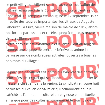
Le petit village de Villeret se situe au centre du Vallon de
St-Imier et au pied de la Combe-Grède, porte d’entrée du
Chasseral. Le Temple a été inauguré le 12 septembre 1937.
Il recèle des œuvres importantes, les vitraux de Auguste
Labouret. La Cure, vieille maison de maître de 1847, abrite
nos locaux paroissiaux et recèle, quant à elle, des œuvres
de Jules Blancpain.
Notre paroisse est dynamique et vivante. Tout au long de
l’année, une équipe de précieux bénévoles anime la
paroisse par de nombreuses activités, ouvertes à tous les
habitants du village !
La paroisse de Villeret fait partie du syndicat des paroisses
réformées de l’Erguël qui se donne la mission de porter le
message chrétien dans la région. Le syndicat regroupe huit
paroisses du Vallon de St-Imier qui collaborent pour la
catéchèse, l’animation culturelle, religieuse et spirituelle,
ainsi que pour des cultes en commun et le tournus de