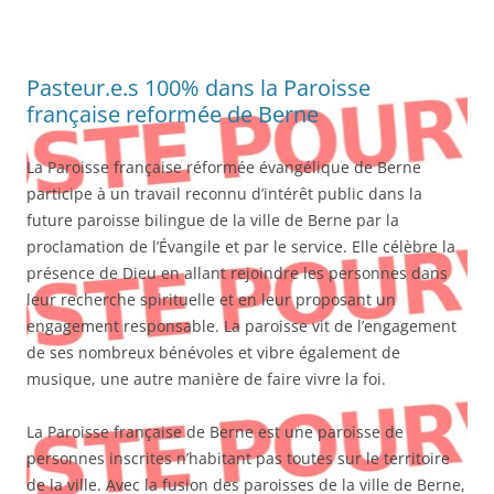
Pasteur.e.s 100% dans la Paroisse
française reformée de Berne
La Paroisse française réformée évangélique de Berne
participe à un travail reconnu d’intérêt public dans la
future paroisse bilingue de la ville de Berne par la
proclamation de l’Évangile et par le service. Elle célèbre la
présence de Dieu en allant rejoindre les personnes dans
leur recherche spirituelle et en leur proposant un
engagement responsable. La paroisse vit de l’engagement
de ses nombreux bénévoles et vibre également de
musique, une autre manière de faire vivre la foi.
La Paroisse française de Berne est une paroisse de
personnes inscrites n’habitant pas toutes sur le territoire
de la ville. Avec la fusion des paroisses de la ville de Berne,