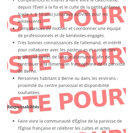
depuis l’Éveil à la foi et le culte de la petite enfance
(cycle 1, 6-10 ans) jusqu’aux activités pour les
adolescents.
Compétences de motiver et coordonner une équipe
de professionnels et de bénévoles engagés.
Très bonnes connaissances de l’allemand, et intérêt
pour collaborer avec les pasteur.es et catéchètes
professionnelles de langue allemande, afin de
contribuer à la dimension francophone de la paroisse
de Berne.
Personnes habitant à Berne ou dans les environs ;
proximité du centre paroissial et disponibilité
souhaitées.
Responsabilités :
Faire vivre la communauté d’Église de la paroisse de
l’Église française et célébrer les cultes et actes