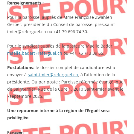
Renseignements :
Pour la paroisse, auprès de Mme Françoise Zwahlen-
Gerber, présidente du Conseil de paroisse, pres.saint-
imier@referguel.ch ou +41 79 696 74 30.
Pour le syndicat auprès de la pasteure Maëlle Bader,
maelle.bader@referguel.ch
ou +41 76 713 39 55.
Postulations:
le dossier complet de candidature est à
envoyer à
saint-imier@referguel.ch
, à l’attention de la
présidente. Ou par poste : Paroisse réformée évangélique
de Saint-Imier, Rue de la Cure 1, 2610 Saint-Imier avant le
7septembre 2025.
Une repourvue interne à la région de l’Erguël sera
privilégiée.
Partager :