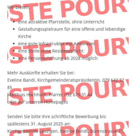
Wir bieten:
eine attraktive Pfarrstelle, ohne Unterricht
Gestaltungsspielraum für eine offene und lebendige
Kirche
eine gute Infrastruktur mit Amtsraum
eine Stelle ohne Residenzpflicht
eine Pensenerhöhung ab 2028 möglich
Mehr Auskünfte erhalten Sie bei:
Eveline Bandi, Kirchgemeinderatspräsidentin, 079 642 32
85
Matthias Hochhuth, Pfarrer 032 679 31 44
oder auf unseren Homepages
Senden Sie bitte Ihre schriftliche Bewerbung bis
spätestens 31. August 2025 an:
Kirchgemeinde Leuzigen, Eveline Bandi, Bürenstrasse 27,