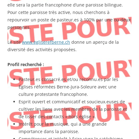
elle sera la partie francophone d’une paroisse bilingue.
Pour cette paroisse très active, nous cherchons à
repourvoir un poste de pasteur.es à 100% par une ou deux
personnes.
Le site
www.egliserefberne.ch
donne un aperçu de la
diversité des activités proposées.
Profil recherché :
Pasteur.es consacré.es et/ou reconnu.es par les
Églises réformées Berne-Jura-Soleure avec une
culture protestante francophone.
Esprit ouvert et communicatif et soucieux.euses de
cultiver les liens avec les membres de la paroisse et
de tisser des contacts « hors église ».
Intérêt pour la musique, qui a une grande
importance dans la paroisse.
Compétences et intérêt à faire vivre le catéchisme,