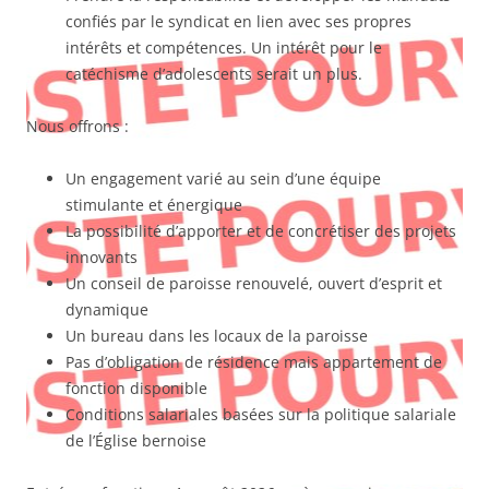
confiés par le syndicat en lien avec ses propres
intérêts et compétences. Un intérêt pour le
catéchisme d’adolescents serait un plus.
Nous offrons :
Un engagement varié au sein d’une équipe
stimulante et énergique
La possibilité d’apporter et de concrétiser des projets
innovants
Un conseil de paroisse renouvelé, ouvert d’esprit et
dynamique
Un bureau dans les locaux de la paroisse
Pas d’obligation de résidence mais appartement de
fonction disponible
Conditions salariales basées sur la politique salariale
de l’Église bernoise