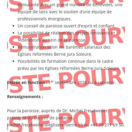
stimulante avec un grand nombre de bénévoles, une
équipe de laïcs avec le soutien d’une équipe de
professionnels énergiques.
Un conseil de paroisse ouvert d’esprit et confiant.
La possibilité de réaliser des projets innovants et
fédérateurs au sein de la paroisse.
Rémunération selon les barèmes salariaux des
Églises reformées Berne Jura Soleure.
Possibilités de formation continue dans le cadre
prévu par les Eglises réformées Berne-Jura-Soleure.
er
Entrée en fonction :
1
septembre 2026 ou à convenir.
Renseignements :
Pour la paroisse, auprès de Dr. Michel Freudweiler,
président du Conseil de paroisse,
michel.freudweiler@egliserefberne.ch ou +41 79 211 69 50.