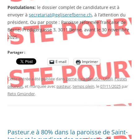
Postulations:
le dossier complet de candidature est à
envoyer à
secretariat@egliserefberne.ch
, à l’attention du
président. Ou par poste : Paroisse réformée française de
Berne, Predigergasse 3, 3011 Berne, avant le 30 novembre
2025.
Partager :
E-mail
Imprimer
Cette entrée a été publiée dans
Berne-Jura (BeJuSo - USBJ)
,
Postes
pourvus
, et marquée avec
pasteur
,
temps plein
, le
07/11/2025
par
Reto Gmünder
.
Pasteur.e à 80% dans la paroisse de Saint-