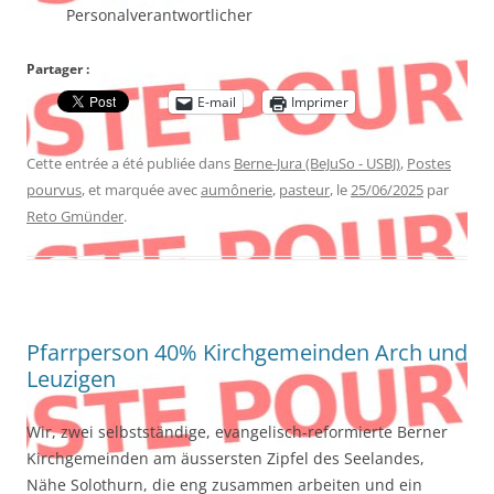
Personalverantwortlicher
Partager :
E-mail
Imprimer
Cette entrée a été publiée dans
Berne-Jura (BeJuSo - USBJ)
,
Postes
pourvus
, et marquée avec
aumônerie
,
pasteur
, le
25/06/2025
par
Reto Gmünder
.
Pfarrperson 40% Kirchgemeinden Arch und
Leuzigen
Wir, zwei selbstständige, evangelisch-reformierte Berner
Kirchgemeinden am äussersten Zipfel des Seelandes,
Nähe Solothurn, die eng zusammen arbeiten und ein