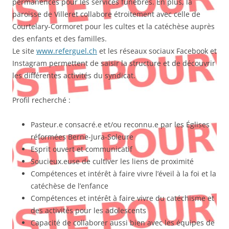
permanences pour les services funèbres. En plus, la
paroisse de Villeret collabore étroitement avec celle de
Courtelary-Cormoret pour les cultes et la catéchèse auprès
des enfants et des familles.
Le site
www.referguel.ch
et les réseaux sociaux Facebook et
Instagram permettent de saisir la structure et de découvrir
les différentes activités du syndicat.
Profil recherché :
Pasteur.e consacré.e et/ou reconnu.e par les Églises
réformées Berne-Jura-Soleure
Esprit ouvert et communicatif
Soucieux.euse de cultiver les liens de proximité
Compétences et intérêt à faire vivre l’éveil à la foi et la
catéchèse de l’enfance
Compétences et intérêt à faire vivre du catéchisme et
des activités pour les adolescents
Capacité de collaborer aussi bien avec les équipes de