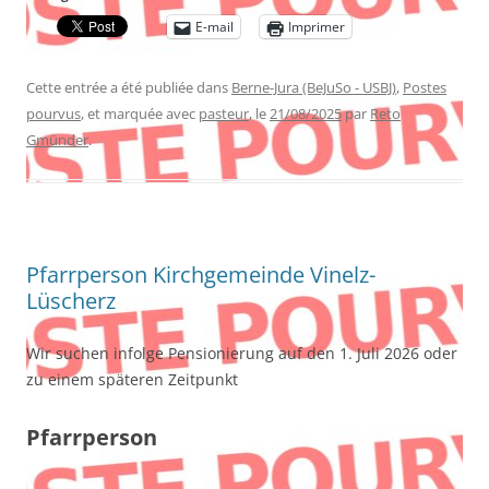
E-mail
Imprimer
Cette entrée a été publiée dans
Berne-Jura (BeJuSo - USBJ)
,
Postes
pourvus
, et marquée avec
pasteur
, le
21/08/2025
par
Reto
Gmünder
.
Pfarrperson Kirchgemeinde Vinelz-
Lüscherz
Wir suchen infolge Pensionierung auf den 1. Juli 2026 oder
zu einem späteren Zeitpunkt
Pfarrperson