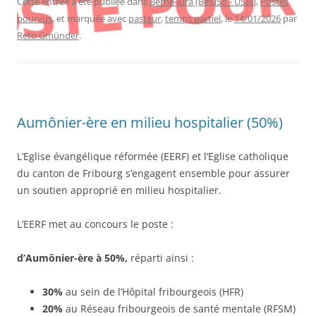
Cette entrée a été publiée dans
Berne-Jura (BeJuSo - USBJ)
,
Postes
pourvus
, et marquée avec
pasteur
,
temps partiel
, le
14/01/2026
par
Reto Gmünder
.
Aumônier-ère en milieu hospitalier (50%)
L’Eglise évangélique réformée (EERF) et l’Eglise catholique
du canton de Fribourg s’engagent ensemble pour assurer
un soutien approprié en milieu hospitalier.
L’EERF met au concours le poste :
d’Aumônier-ère à 50%,
réparti ainsi :
30%
au sein de l’Hôpital fribourgeois (HFR)
20%
au Réseau fribourgeois de santé mentale (RFSM)