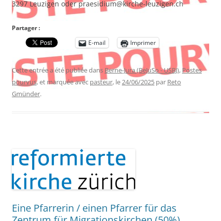
3297 Leuzigen oder praesidium@kirche-leuzigen.ch
Partager :
E-mail
Imprimer
Cette entrée a été publiée dans
Berne-Jura (BeJuSo - USBJ)
,
Postes
pourvus
, et marquée avec
pasteur
, le
24/06/2025
par
Reto
Gmünder
.
Eine Pfarrerin / einen Pfarrer für das
Zentrum für Migrationskirchen (50%)