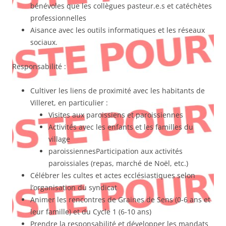
bénévoles que les collègues pasteur.e.s et catéchètes
professionnelles
Aisance avec les outils informatiques et les réseaux
sociaux.
Responsabilité :
Cultiver les liens de proximité avec les habitants de
Villeret, en particulier :
Visites aux paroissiens et paroissiennes
Activités avec les enfants et les familles du
village
paroissiennesParticipation aux activités
paroissiales (repas, marché de Noël, etc.)
Célébrer les cultes et actes ecclésiastiques selon
l’organisation du syndicat
Animer les rencontres de Graines de Sens (0-6 ans et
leur famille) et du Cycle 1 (6-10 ans)
Prendre la responsabilité et développer les mandats