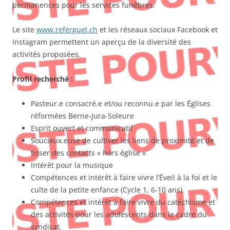
permanences pour les services funèbres.
Le site
www.referguel.ch
et les réseaux sociaux Facebook et
Instagram permettent un aperçu de la diversité des
activités proposées.
Profil recherché :
Pasteur.e consacré.e et/ou reconnu.e par les Églises
réformées Berne-Jura-Soleure
Esprit ouvert et communicatif
Soucieux.euse de cultiver les liens de proximité et de
tisser des contacts « hors église »
Intérêt pour la musique
Compétences et intérêt à faire vivre l’Éveil à la foi et le
culte de la petite enfance (Cycle 1, 6-10 ans)
Compétences et intérêt à faire vivre du catéchisme et
des activités pour les adolescents dans le cadre du
syndicat.