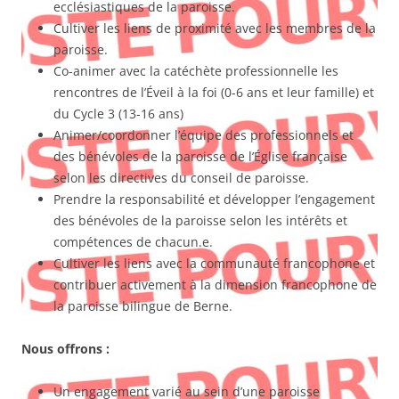
ecclésiastiques de la paroisse.
Cultiver les liens de proximité avec les membres de la
paroisse.
Co-animer avec la catéchète professionnelle les
rencontres de l’Éveil à la foi (0-6 ans et leur famille) et
du Cycle 3 (13-16 ans)
Animer/coordonner l’équipe des professionnels et
des bénévoles de la paroisse de l’Église française
selon les directives du conseil de paroisse.
Prendre la responsabilité et développer l’engagement
des bénévoles de la paroisse selon les intérêts et
compétences de chacun.e.
Cultiver les liens avec la communauté francophone et
contribuer activement à la dimension francophone de
la paroisse bilingue de Berne.
Nous offrons :
Un engagement varié au sein d’une paroisse