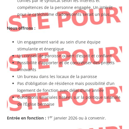
confiés par le syndicat selon les intérêts et
compétences de la personne engagée. Un intérêt
pour le catéchisme d’adolescents serait un plus.
Nous offrons :
Un engagement varié au sein d’une équipe
stimulante et énergique
Un conseil de paroisse ouvert d’esprit et confiant
Possibilité d’apporter et de concrétiser des projets
innovants
Un bureau dans les locaux de la paroisse
Pas d’obligation de résidence mais possibilité d’un
logement de fonction avec délai d’une année
Conditions salariales basées sur la politique salariale
de l’Église bernoise
er
Entrée en fonction :
1
janvier 2026 ou à convenir.