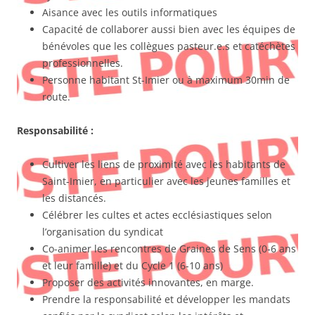
Aisance avec les outils informatiques
Capacité de collaborer aussi bien avec les équipes de
bénévoles que les collègues pasteur.e.s et catéchètes
professionnelles.
Personne habitant St-Imier ou à maximum 30min de
route.
Responsabilité :
Cultiver les liens de proximité avec les habitants de
Saint-Imier, en particulier avec les jeunes familles et
les distancés.
Célébrer les cultes et actes ecclésiastiques selon
l’organisation du syndicat
Co-animer les rencontres de Graines de Sens (0-6 ans
et leur famille) et du Cycle 1 (6-10 ans)
Proposer des activités innovantes, en marge.
Prendre la responsabilité et développer les mandats