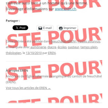
s’adresse aussi bien à un homme qu’à une femme.
D’avantage d’informations sur
www.eren.ch
.
Partager :
E-mail
Imprimer
Cette entrée a été publiée dans
Neuchâtel (EREN)
,
Postes pourvus
,
et marquée avec
aumônerie
,
diacre
,
écoles
,
pasteur
,
temps plein
,
théologien
, le
13/10/2010
par
EREN
.
À propos EREN
Annonces de l'Église réformée évangélique du canton de Neuchâtel
(EREN).
Voir tous les articles de EREN
→