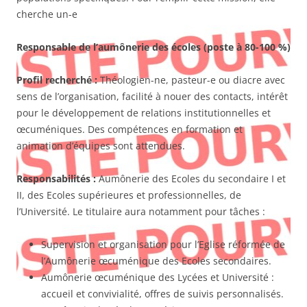
cherche un-e
Responsable de l’aumônerie des écoles
(poste à 80-100 %)
Profil recherché :
Théologien-ne, pasteur-e ou diacre avec
sens de l’organisation, facilité à nouer des contacts, intérêt
pour le développement de relations institutionnelles et
œcuméniques. Des compétences en formation et
animation d’équipes sont attendues.
Responsabilités
:
Aumônerie des Ecoles du secondaire I et
II, des Ecoles supérieures et professionnelles, de
l’Université. Le titulaire aura notamment pour tâches :
Supervision et organisation pour l’Eglise réformée de
l’Aumônerie œcuménique des Ecoles secondaires.
Aumônerie œcuménique des Lycées et Université :
accueil et convivialité, offres de suivis personnalisés.