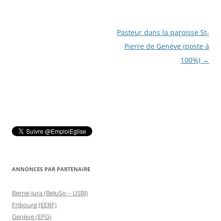
Navigation
Pasteur dans la paroisse St-
des
Pierre de Genève (poste à
articles
100%)
→
ANNONCES PAR PARTENAIRE
Berne-Jura (BeJuSo – USBJ)
Fribourg (EERF)
Genève (EPG)