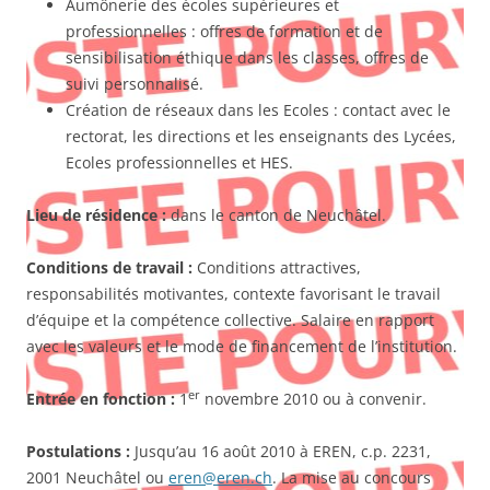
Aumônerie des écoles supérieures et
professionnelles : offres de formation et de
sensibilisation éthique dans les classes, offres de
suivi personnalisé.
Création de réseaux dans les Ecoles : contact avec le
rectorat, les directions et les enseignants des Lycées,
Ecoles professionnelles et HES.
Lieu de résidence
:
dans le canton de Neuchâtel.
Conditions de travail :
Conditions attractives,
responsabilités motivantes, contexte favorisant le travail
d’équipe et la compétence collective. Salaire en rapport
avec les valeurs et le mode de financement de l’institution.
er
Entrée en fonction :
1
novembre 2010 ou à convenir.
Postulations :
Jusqu’au 16 août 2010 à EREN, c.p. 2231,
2001 Neuchâtel ou
eren@eren.ch
. La mise au concours