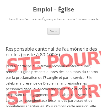
Aller
au
Emploi – Église
contenu
Les offres d'emploi des Églises protestantes de Suisse romande
Menu
Responsable cantonal de l’aumônerie des
écoles (poste à 80-100%)
L’EREN participe à un travail reconnu d’intérêt public,
rendant l’Eglise présente auprès des habitants du canton
par la proclamation de l’Evangile et par le service. Elle
célèbre la présence de Dieu en allant rejoindre les
personnes dans leur recherche spirituelle et en leur
proposant un engagement responsable. Des services
cantonaux répondent aux besoins des paroisses et de
populations spécifiques. Pour remplir cette mission, elle