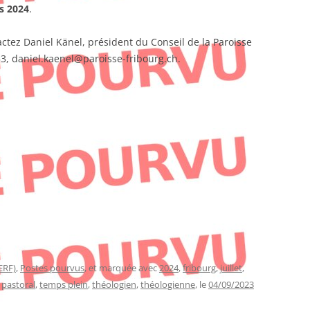
s 2024
.
actez Daniel Känel, président du Conseil de la Paroisse
3, daniel.kaenel@paroisse-fribourg.ch.
ERF)
,
Postes pourvus
, et marquée avec
2024
,
fribourg
,
juillet
,
,
pastoral
,
temps plein
,
théologien
,
théologienne
, le
04/09/2023