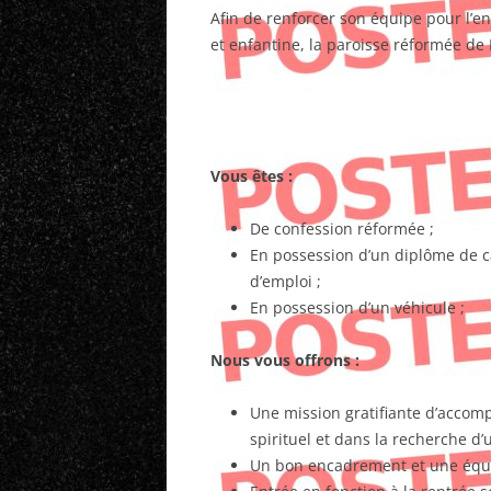
Afin de renforcer son équipe pour l’en
et enfantine, la paroisse réformée de
Vous êtes :
De confession réformée ;
En possession d’un diplôme de c
d’emploi ;
En possession d’un véhicule ;
Nous vous offrons :
Une mission gratifiante d’acco
spirituel et dans la recherche d’u
Un bon encadrement et une éq