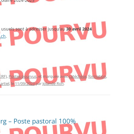
scolaire 2024-2025
 usuels sont à adresser jusqu’au
30 avril 2024
.ch
.
ERF)
,
Postes pourvus
, et marquée avec
catéchèse
,
formation
,
artiel
, le
11/09/2023
par
Jolande Roh
.
rg – Poste pastoral 100%