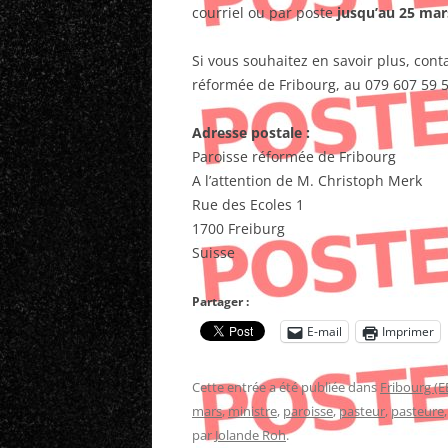
courriel ou par poste
jusqu’au 25 mar
Si vous souhaitez en savoir plus, cont
réformée de Fribourg, au 079 607 59 5
Adresse postale :
Paroisse réformée de Fribourg
A l’attention de M. Christoph Merk
Rue des Ecoles 1
1700 Freiburg
Suisse
Partager :
E-mail
Imprimer
Cette entrée a été publiée dans
Fribourg (E
mars
,
ministre
,
paroisse
,
pasteur
,
pasteure
par
Jolande Roh
.