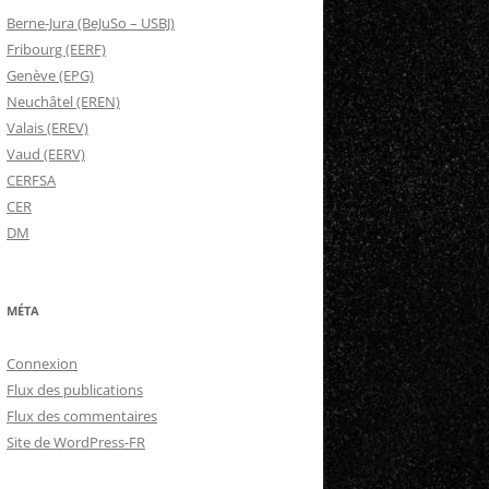
Berne-Jura (BeJuSo – USBJ)
Fribourg (EERF)
Genève (EPG)
Neuchâtel (EREN)
Valais (EREV)
Vaud (EERV)
CERFSA
CER
DM
MÉTA
Connexion
Flux des publications
Flux des commentaires
Site de WordPress-FR