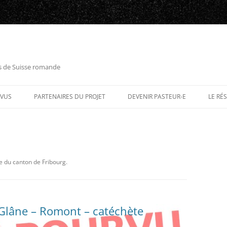
es de Suisse romande
RVUS
PARTENAIRES DU PROJET
DEVENIR PASTEUR-E
LE RÉ
e du canton de Fribourg.
 Glâne – Romont – catéchète