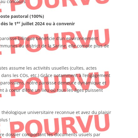
 au concours
oste pastoral (100%)
er
dès le 1
juillet 2024 ou à convenir
 paroisse bilingue bénéficie d’un environnement
ommunes du district de la Sarine, elle compte plus de
es assume les activités usuelles (cultes, actes
t dans les COs, etc.) Grâce notamment à l’engagement
 paroissiens, notre paroisse demeure dynamique et
t à coeur d’être un lieu où tous les âges puissent
 théologique universitaire reconnue et avez du plaisir
plus !
tre dossier comportant les documents usuels par