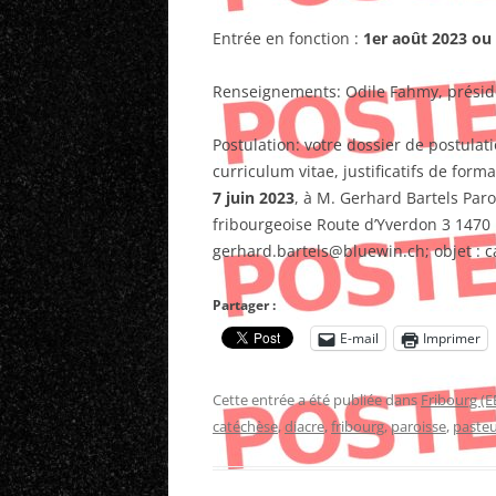
Entrée en fonction :
1er août 2023 ou
Renseignements: Odile Fahmy, préside
Postulation: votre dossier de postula
curriculum vitae, justificatifs de forma
7 juin 2023
, à M. Gerhard Bartels Paro
fribourgeoise Route d’Yverdon 3 1470 
gerhard.bartels@bluewin.ch; objet : c
Partager :
E-mail
Imprimer
Cette entrée a été publiée dans
Fribourg (E
catéchèse
,
diacre
,
fribourg
,
paroisse
,
paste