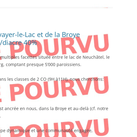
ayer-le-Lac et de la Broye
e/diacre 40%
ltiples facettes située entre le lac de Neuchâtel, le
rg, comptant presque 5’000 paroissiens.
ns les classes de 2 CO (9H à11H), nous cherchons:
ist ancrée en nous, dans la Broye et au-delà (cf. notre
.
quipe dynamique et une communauté engagée,