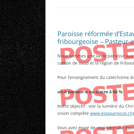
Paroisse réformée d’Estav
fribourgeoise – Pasteur-
Nous sommes une vaste paroisse aux mu
canton de Vaud et la région de Fribou
Pour l’enseignement du catéchisme da
un-e pasteur-e ou diacre à 40 %
Notre objectif : voir la lumière du Chr
vision complète
www.estaparoisse.ch
)
Vous avez envie de rejoindre une é