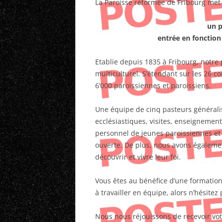
La Paroisse réformée de Fribourg met
un p
entrée en fonction 
Etablie depuis 1835 à Fribourg, notre
multiculturel. S’étendant sur les 26 c
6’000 paroissiennes et paroissiens.
Une équipe de cinq pasteurs généralist
ecclésiastiques, visites, enseignemen
personnel de jeunes paroissiennes et
ouverte. De plus, nous avons égalemen
découvrir et vivre leur foi.
Vous êtes au bénéfice d’une formation
à travailler en équipe, alors n’hésitez 
Nous nous réjouissons de recevoir vo