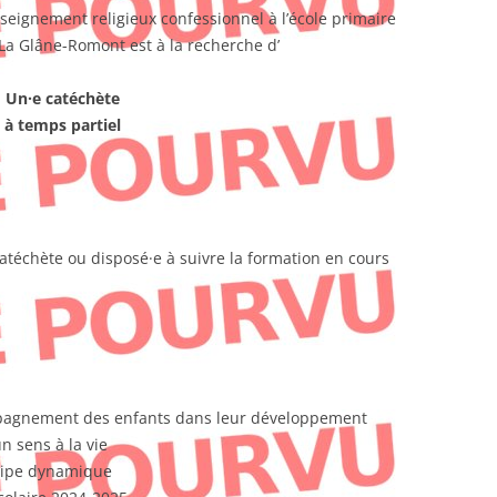
seignement religieux confessionnel à l’école primaire
 La Glâne-Romont est à la recherche d’
Un·e catéchète
à temps partiel
atéchète ou disposé·e à suivre la formation en cours
mpagnement des enfants dans leur développement
n sens à la vie
uipe dynamique