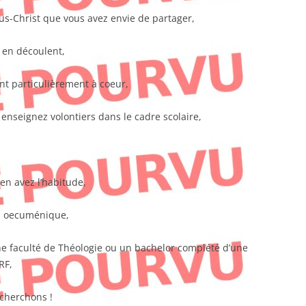
sus-Christ que vous avez envie de partager,
i en découlent,
ent particulièrement à coeur,
 enseignez volontiers dans le cadre scolaire,
 en avez l’habitude,
on oecuménique,
ne faculté de Théologie ou un bachelor complété d’une
RF,
 cherchons !