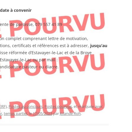
 date à convenir
nte de paroisse, 079 557 41 89
tion complet comprenant lettre de motivation,
tions, certificats et références est à adresser,
jusqu’au
isse réformée d’Estavayer-le-Lac et de la Broye
Estavayer-le-Lac ou par mail :
andidature pasteur ou diacre.
ERF)
,
Postes au concours
,
Postes pourvus
, et marquée avec
ur
,
temps partiel
, le
17/05/2023
par
Jolande Roh
.