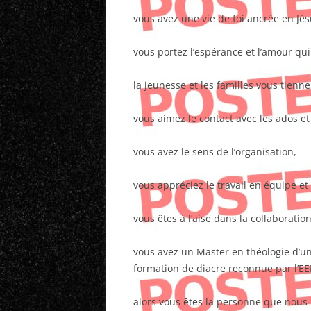
vous avez une vie de foi ancrée en Jé
vous portez l’espérance et l’amour qu
la jeunesse et les familles vous tienn
vous aimez le contact avec les ados et
vous avez le sens de l’organisation,
vous appréciez le travail en équipe et
vous êtes à l’aise dans la collaborati
vous avez un Master en théologie d’u
formation de diacre reconnue par l’EE
alors vous êtes la personne que nous