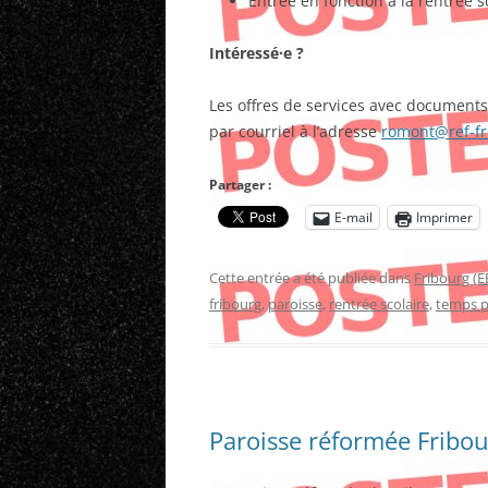
Entrée en fonction à la rentrée 
Intéressé·e ?
Les offres de services avec documents
par courriel à l’adresse
romont@ref-fr
Partager :
E-mail
Imprimer
Cette entrée a été publiée dans
Fribourg (E
fribourg
,
paroisse
,
rentrée scolaire
,
temps p
Paroisse réformée Fribou