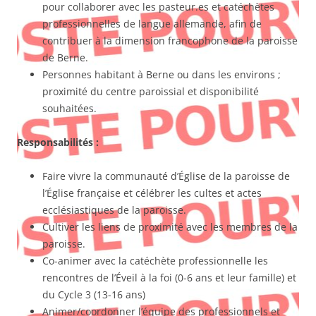
pour collaborer avec les pasteur.es et catéchètes
professionnelles de langue allemande, afin de
contribuer à la dimension francophone de la paroisse
de Berne.
Personnes habitant à Berne ou dans les environs ;
proximité du centre paroissial et disponibilité
souhaitées.
Responsabilités :
Faire vivre la communauté d’Église de la paroisse de
l’Église française et célébrer les cultes et actes
ecclésiastiques de la paroisse.
Cultiver les liens de proximité avec les membres de la
paroisse.
Co-animer avec la catéchète professionnelle les
rencontres de l’Éveil à la foi (0-6 ans et leur famille) et
du Cycle 3 (13-16 ans)
Animer/coordonner l’équipe des professionnels et