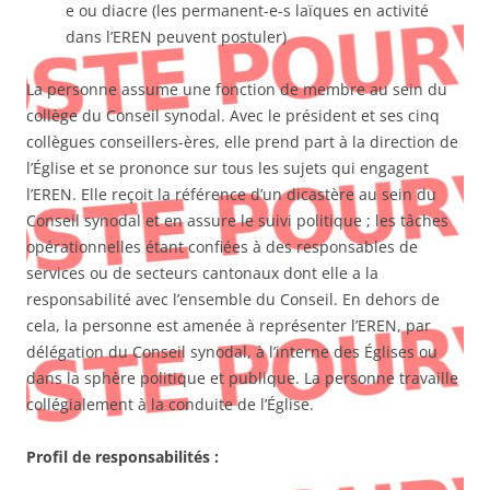
e ou diacre (les permanent-e-s laïques en activité
dans l’EREN peuvent postuler)
La personne assume une fonction de membre au sein du
collège du Conseil synodal. Avec le président et ses cinq
collègues conseillers-ères, elle prend part à la direction de
l’Église et se prononce sur tous les sujets qui engagent
l’EREN. Elle reçoit la référence d’un dicastère au sein du
Conseil synodal et en assure le suivi politique ; les tâches
opérationnelles étant confiées à des responsables de
services ou de secteurs cantonaux dont elle a la
responsabilité avec l’ensemble du Conseil. En dehors de
cela, la personne est amenée à représenter l’EREN, par
délégation du Conseil synodal, à l’interne des Églises ou
dans la sphère politique et publique. La personne travaille
collégialement à la conduite de l’Église.
Profil de responsabilités :