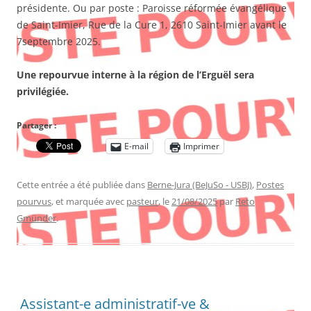
présidente. Ou par poste : Paroisse réformée évangélique
de Saint-Imier, Rue de la Cure 1, 2610 Saint-Imier avant le
7septembre 2025.
Une repourvue interne à la région de l’Erguël sera
privilégiée.
Partager :
E-mail
Imprimer
Cette entrée a été publiée dans
Berne-Jura (BeJuSo - USBJ)
,
Postes
pourvus
, et marquée avec
pasteur
, le
21/08/2025
par
Reto
Gmünder
.
Assistant-e administratif-ve &