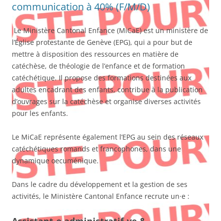
communication à 40% (F/M/D)
Le Ministère Cantonal Enfance (MiCaE) est un ministère de
l’Église protestante de Genève (EPG), qui a pour but de
mettre à disposition des ressources en matière de
catéchèse, de théologie de l’enfance et de formation
catéchétique. Il propose des formations destinées aux
adultes encadrant des enfants, contribue à la publication
d’ouvrages sur la catéchèse et organise diverses activités
pour les enfants.
Le MiCaE représente également l’EPG au sein des réseaux
catéchétiques romands et francophones, dans une
dynamique oecuménique.
Dans le cadre du développement et la gestion de ses
activités, le Ministère Cantonal Enfance recrute un·e :