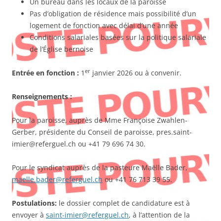
Un bureau dans les locaux de la paroisse
Pas d’obligation de résidence mais possibilité d’un
logement de fonction avec délai d’une année
Conditions salariales basées sur la politique salariale
de l’Église bernoise
er
Entrée en fonction :
1
janvier 2026 ou à convenir.
Renseignements :
Pour la paroisse, auprès de Mme Françoise Zwahlen-
Gerber, présidente du Conseil de paroisse, pres.saint-
imier@referguel.ch ou +41 79 696 74 30.
Pour le syndicat auprès de la pasteure Maëlle Bader,
maelle.bader@referguel.ch
ou +41 76 713 39 55.
Postulations:
le dossier complet de candidature est à
envoyer à
saint-imier@referguel.ch
, à l’attention de la