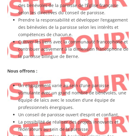
des bénévoles de la paroisse de l’Église française
selon les directives du conseil de paroisse.
Prendre la responsabilité et développer l’engagement
des bénévoles de la paroisse selon les intérêts et
compétences de chacun.e.
Cultiver les liens avec la communauté francophone et
contribuer activement à la dimension francophone de
la paroisse bilingue de Berne.
Nous offrons :
Un engagement varié au sein d’une paroisse
stimulante avec un grand nombre de bénévoles, une
équipe de laïcs avec le soutien d’une équipe de
professionnels énergiques.
Un conseil de paroisse ouvert d’esprit et confiant.
La possibilité de réaliser des projets innovants et
fédérateurs au sein de la paroisse.