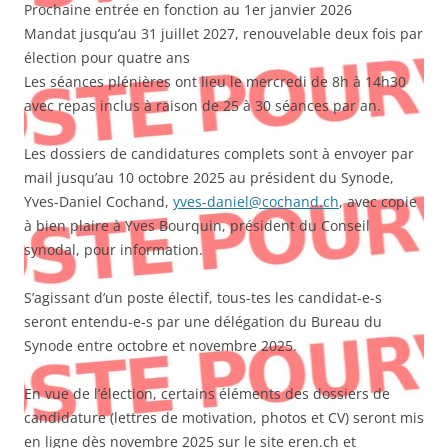
Prochaine entrée en fonction au 1er janvier 2026
Mandat jusqu’au 31 juillet 2027, renouvelable deux fois par
élection pour quatre ans
Les séances plénières ont lieu le mercredi de 8h à 14h30
avec repas inclus à raison de 25 à 30 séances par an.
Les dossiers de candidatures complets sont à envoyer par
mail jusqu’au 10 octobre 2025 au président du Synode,
Yves-Daniel Cochand,
yves-daniel@cochand.ch
, avec copie
à bien plaire à Yves Bourquin, président du Conseil
synodal, pour information.
S’agissant d’un poste électif, tous-tes les candidat-e-s
seront entendu-e-s par une délégation du Bureau du
Synode entre octobre et novembre 2025.
En vue de l’élection, certains éléments des dossiers de
candidature (lettres de motivation, photos et CV) seront mis
en ligne dès novembre 2025 sur le site eren.ch et