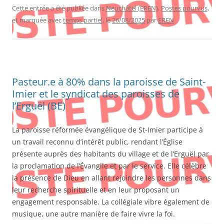
Cette entrée a été publiée dans
Neuchâtel (EREN)
,
Postes pourvus
,
et marquée avec
temps partiel
, le
26/08/2025
par
EREN
.
Pasteur.e à 80% dans la paroisse de Saint-
Imier et le syndicat des paroisses de
l’Erguël (BE)
La paroisse réformée évangélique de St-Imier participe à
un travail reconnu d’intérêt public, rendant l’Église
présente auprès des habitants du village et de l’Erguël par
la proclamation de l’Évangile et par le service. Elle célèbre
la présence de Dieu en allant rejoindre les personnes dans
leur recherche spirituelle et en leur proposant un
engagement responsable. La collégiale vibre également de
musique, une autre manière de faire vivre la foi.