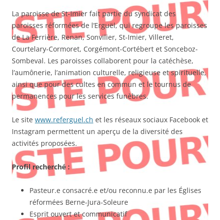
La paroisse de St-Imier fait partie du syndicat des
paroisses réformées de l’Erguël, qui regroupe les paroisses
de La Ferrière, Renan, Sonvilier, St-Imier, Villeret,
Courtelary-Cormoret, Corgémont-Cortébert et Sonceboz-
Sombeval. Les paroisses collaborent pour la catéchèse,
l’aumônerie, l’animation culturelle, religieuse et spirituelle,
ainsi que pour des cultes en commun et le tournus de
permanences pour les services funèbres.
Le site
www.referguel.ch
et les réseaux sociaux Facebook et
Instagram permettent un aperçu de la diversité des
activités proposées.
Profil recherché :
Pasteur.e consacré.e et/ou reconnu.e par les Églises
réformées Berne-Jura-Soleure
Esprit ouvert et communicatif