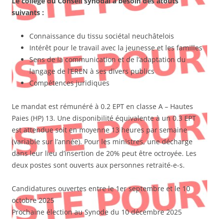
Le collège du Conseil synodal a besoin des atouts
suivants :
Connaissance du tissu sociétal neuchâtelois
Intérêt pour le travail avec la jeunesse et les familles
Sens de la communication et de l’adaptation du
langage de l’EREN à ses divers publics
Compétences juridiques
Le mandat est rémunéré à 0.2 EPT en classe A – Hautes
Paies (HP) 13. Une disponibilité équivalente à un 0.3 EPT
est attendue soit en moyenne 13 heures par semaine
(variable sur l’année). Pour les ministres, une décharge
dans leur lieu d’insertion de 20% peut être octroyée. Les
deux postes sont ouverts aux personnes retraité-e-s.
Candidatures ouvertes entre le 1er septembre et le 10
octobre 2025
Prochaine élection au Synode du 10 décembre 2025