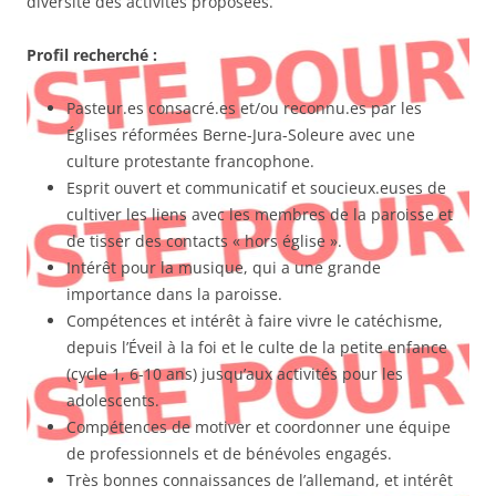
diversité des activités proposées.
Profil recherché :
Pasteur.es consacré.es et/ou reconnu.es par les
Églises réformées Berne-Jura-Soleure avec une
culture protestante francophone.
Esprit ouvert et communicatif et soucieux.euses de
cultiver les liens avec les membres de la paroisse et
de tisser des contacts « hors église ».
Intérêt pour la musique, qui a une grande
importance dans la paroisse.
Compétences et intérêt à faire vivre le catéchisme,
depuis l’Éveil à la foi et le culte de la petite enfance
(cycle 1, 6-10 ans) jusqu’aux activités pour les
adolescents.
Compétences de motiver et coordonner une équipe
de professionnels et de bénévoles engagés.
Très bonnes connaissances de l’allemand, et intérêt