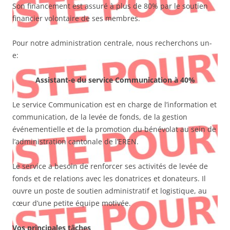
Son financement est assuré à plus de 80% par le soutien
financier volontaire de ses membres.
Pour notre administration centrale, nous recherchons un-
e:
Assistant-e du service Communication à 40%
Le service Communication est en charge de l’information et
communication, de la levée de fonds, de la gestion
événementielle et de la promotion du bénévolat au sein de
l’administration cantonale de l’EREN.
Le service a besoin de renforcer ses activités de levée de
fonds et de relations avec les donatrices et donateurs. Il
ouvre un poste de soutien administratif et logistique, au
cœur d’une petite équipe motivée.
Vos principales tâches