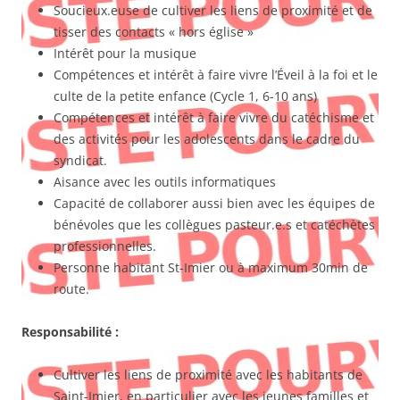
Soucieux.euse de cultiver les liens de proximité et de
tisser des contacts « hors église »
Intérêt pour la musique
Compétences et intérêt à faire vivre l’Éveil à la foi et le
culte de la petite enfance (Cycle 1, 6-10 ans)
Compétences et intérêt à faire vivre du catéchisme et
des activités pour les adolescents dans le cadre du
syndicat.
Aisance avec les outils informatiques
Capacité de collaborer aussi bien avec les équipes de
bénévoles que les collègues pasteur.e.s et catéchètes
professionnelles.
Personne habitant St-Imier ou à maximum 30min de
route.
Responsabilité :
Cultiver les liens de proximité avec les habitants de
Saint-Imier, en particulier avec les jeunes familles et