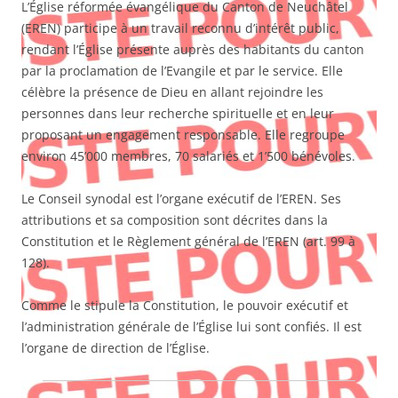
L’Église réformée évangélique du Canton de Neuchâtel
(EREN) participe à un travail reconnu d’intérêt public,
rendant l’Église présente auprès des habitants du canton
par la proclamation de l’Evangile et par le service. Elle
célèbre la présence de Dieu en allant rejoindre les
personnes dans leur recherche spirituelle et en leur
proposant un engagement responsable. Elle regroupe
environ 45’000 membres, 70 salariés et 1’500 bénévoles.
Le Conseil synodal est l’organe exécutif de l’EREN. Ses
attributions et sa composition sont décrites dans la
Constitution et le Règlement général de l’EREN (art. 99 à
128).
Comme le stipule la Constitution, le pouvoir exécutif et
l’administration générale de l’Église lui sont confiés. Il est
l’organe de direction de l’Église.