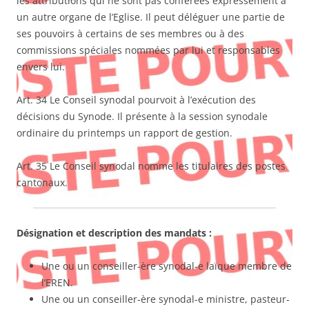
les attributions qui ne sont pas conférées expressément à
un autre organe de l’Eglise. Il peut déléguer une partie de
ses pouvoirs à certains de ses membres ou à des
commissions spéciales nommées par lui et responsables
envers lui.
Art. 34 Le Conseil synodal pourvoit à l’exécution des
décisions du Synode. Il présente à la session synodale
ordinaire du printemps un rapport de gestion.
Art. 35 Le Conseil synodal nomme les titulaires des postes
cantonaux.
Désignation et description des mandats :
Une ou un conseiller-ère synodal-e laïque membre de
l’EREN.
Une ou un conseiller-ère synodal-e ministre, pasteur-