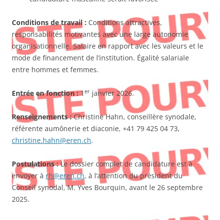
Conditions de travail :
Conditions attractives,
responsabilités motivantes avec une large autonomie
organisationnelle. Salaire en rapport avec les valeurs et le
mode de financement de l’institution. Égalité salariale
entre hommes et femmes.
er
Entrée en fonction :
1
janvier 2026.
Renseignements :
Christine Hahn, conseillère synodale,
référente aumônerie et diaconie, +41 79 425 04 73,
christine.hahn@eren.ch
.
Postulations :
Le dossier complet de candidature est à
envoyer à
rh@eren.ch
, à l’attention du président du
Conseil synodal, M. Yves Bourquin, avant le 26 septembre
2025.