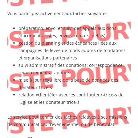
Vous participez activement aux tâches suivantes:
préparation, envoi et suivi des appels aux dons
(documents, listes, envois, retours, délais)
gestion du planning et des échéances liées aux
campagnes de levée de fonds auprès de fondations
et organisations partenaires
suivi administratif des donations: correspondance,
remerciements, rapports
mise à jour régulière de la base de données des
donateur-trice-s
relation «clientèle» avec les contributeur-trice-s de
l’Église et les donateur-trice-s
Le service peut confier des tâches relatives à ses missions
de communication, d’événementiel ou de bénévolat.