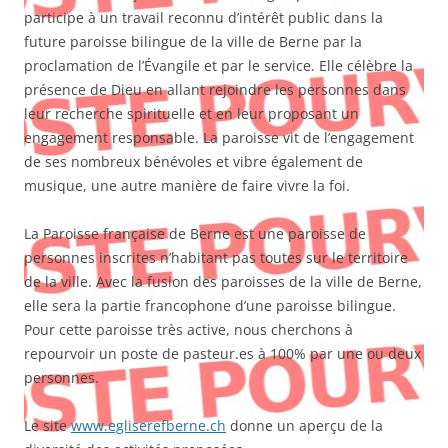
participe à un travail reconnu d’intérêt public dans la
future paroisse bilingue de la ville de Berne par la
proclamation de l’Évangile et par le service. Elle célèbre la
présence de Dieu en allant rejoindre les personnes dans
leur recherche spirituelle et en leur proposant un
engagement responsable. La paroisse vit de l’engagement
de ses nombreux bénévoles et vibre également de
musique, une autre manière de faire vivre la foi.
La Paroisse française de Berne est une paroisse de
personnes inscrites n’habitant pas toutes sur le territoire
de la ville. Avec la fusion des paroisses de la ville de Berne,
elle sera la partie francophone d’une paroisse bilingue.
Pour cette paroisse très active, nous cherchons à
repourvoir un poste de pasteur.es à 100% par une ou deux
personnes.
Le site
www.egliserefberne.ch
donne un aperçu de la