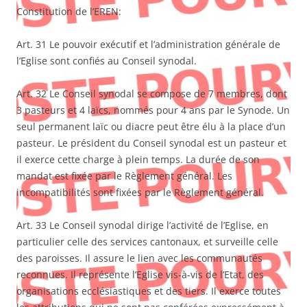
Constitution de l’EREN:
Art. 31 Le pouvoir exécutif et l’administration générale de
l’Eglise sont confiés au Conseil synodal.
Art. 32 Le Conseil synodal se compose de 7 membres, dont
3 pasteurs et 4 laïcs, nommés pour 4 ans par le Synode. Un
seul permanent laïc ou diacre peut être élu à la place d’un
pasteur. Le président du Conseil synodal est un pasteur et
il exerce cette charge à plein temps. La durée de son
mandat est fixée par le Règlement général. Les
incompatibilités sont fixées par le Règlement général.
Art. 33 Le Conseil synodal dirige l’activité de l’Eglise, en
particulier celle des services cantonaux, et surveille celle
des paroisses. Il assure le lien avec les communautés
reconnues. Il représente l’Eglise vis-à-vis de l’Etat, des
organisations ecclésiastiques et des tiers. Il exerce toutes