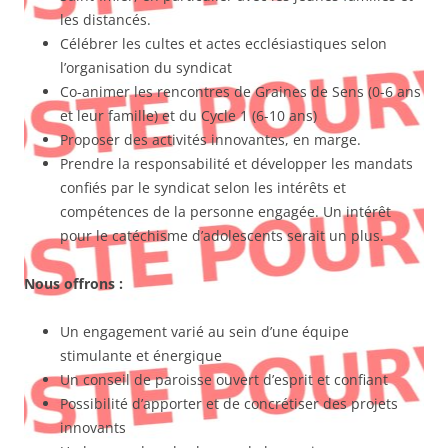
les distancés.
Célébrer les cultes et actes ecclésiastiques selon
l’organisation du syndicat
Co-animer les rencontres de Graines de Sens (0-6 ans
et leur famille) et du Cycle 1 (6-10 ans)
Proposer des activités innovantes, en marge.
Prendre la responsabilité et développer les mandats
confiés par le syndicat selon les intérêts et
compétences de la personne engagée. Un intérêt
pour le catéchisme d’adolescents serait un plus.
Nous offrons :
Un engagement varié au sein d’une équipe
stimulante et énergique
Un conseil de paroisse ouvert d’esprit et confiant
Possibilité d’apporter et de concrétiser des projets
innovants