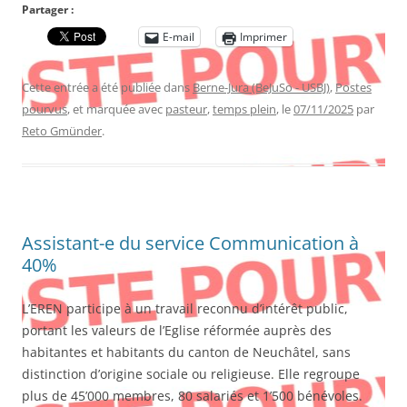
Partager :
E-mail
Imprimer
Cette entrée a été publiée dans
Berne-Jura (BeJuSo - USBJ)
,
Postes
pourvus
, et marquée avec
pasteur
,
temps plein
, le
07/11/2025
par
Reto Gmünder
.
Assistant-e du service Communication à
40%
L’EREN participe à un travail reconnu d’intérêt public,
portant les valeurs de l’Eglise réformée auprès des
habitantes et habitants du canton de Neuchâtel, sans
distinction d’origine sociale ou religieuse. Elle regroupe
plus de 45’000 membres, 80 salariés et 1’500 bénévoles.