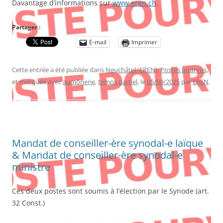
Davantage d’informations sur
www.eren.ch
.
Partager :
E-mail
Imprimer
Cette entrée a été publiée dans
Neuchâtel (EREN)
,
Postes pourvus
,
et marquée avec
aumônerie
,
temps partiel
, le
05/09/2025
par
EREN
.
Mandat de conseiller-ère synodal-e laïque
& Mandat de conseiller-ère synodal-e
ministre
Ces deux postes sont soumis à l’élection par le Synode (art.
32 Const.)