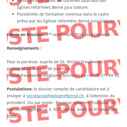
Rémunération selon les barèmes salariaux des
Églises reformées Berne Jura Soleure.
Possibilités de formation continue dans le cadre
prévu par les Eglises réformées Berne-Jura-Soleure.
er
Entrée en fonction :
1
septembre 2026 ou à convenir.
Renseignements :
Pour la paroisse, auprès de Dr. Michel Freudweiler,
président du Conseil de paroisse,
michel.freudweiler@egliserefberne.ch ou +41 79 211 69 50.
Postulations:
le dossier complet de candidature est à
envoyer à
secretariat@egliserefberne.ch
, à l’attention du
président. Ou par poste : Paroisse réformée française de
Berne, Predigergasse 3, 3011 Berne, avant le 30 novembre
2025.