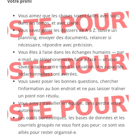
Votre profil
Vous aimez que les choses soient faites avec soin,
dans les temps, et avec clarté.
Vous savez gérer les dossiers de A à Z: suivre un
planning, envoyer des documents, relancer si
nécessaire, répondre avec précision.
Vous êtes à l’aise dans les échanges humains — par
e-mail, au téléphone ou en face à face — et vous
savez adapter votre ton à la situation. Vos capacités
rédactionnelles sont avérées.
Vous savez poser les bonnes questions, chercher
l’information au bon endroit et ne pas laisser traîner
un point non résolu.
Vous aimez travailler en équipe, sans perdre votre
autonomie.
Les outils bureautiques, les bases de données et les
courriels groupés ne vous font pas peur: ce sont vos
alliés pour rester organisé-e.