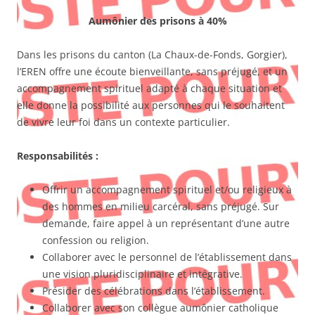
Aumônier des prisons à 40%
Dans les prisons du canton (La Chaux-de-Fonds, Gorgier),
l’EREN offre une écoute bienveillante, sans préjugé, et un
accompagnement spirituel adapté à chaque situation et
elle donne la possibilité aux personnes qui le souhaitent
de vivre leur foi dans un contexte particulier.
Responsabilités :
Offrir un accompagnement spirituel et/ou religieux à
des hommes en milieu carcéral, sans préjugé. Sur
demande, faire appel à un représentant d’une autre
confession ou religion.
Collaborer avec le personnel de l’établissement dans
une vision pluridisciplinaire et intégrative.
Présider des célébrations dans l’établissement.
Collaborer avec son collègue aumônier catholique