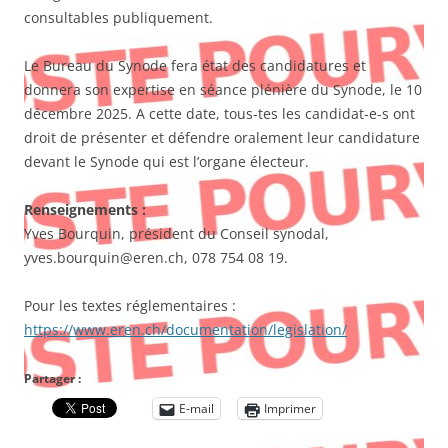
consultables publiquement.
Le Bureau du Synode fera état des candidatures et
donnera son expertise en séance plénière du Synode, le 10
décembre 2025. A cette date, tous-tes les candidat-e-s ont
droit de présenter et défendre oralement leur candidature
devant le Synode qui est l’organe électeur.
Renseignements :
Yves Bourquin, président du Conseil synodal,
yves.bourquin@eren.ch, 078 754 08 19.
Pour les textes réglementaires :
https://www.eren.ch/documentation/legislation/
Partager :
E-mail
Imprimer