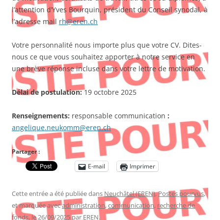
l’attention d’Yves Bourquin, président du Conseil synodal, à
l’adresse mail
rh@eren.ch
Votre personnalité nous importe plus que votre CV. Dites-
nous ce que vous souhaitez apporter à notre service en
une brève réponse incluse dans votre lettre de motivation.
Délai de postulation:
19 octobre 2025
Renseignements:
responsable communication
:
angelique.neukomm@eren.ch
Partager :
E-mail
Imprimer
Cette entrée a été publiée dans
Neuchâtel (EREN)
,
Postes pourvus
,
et marquée avec
administration
,
communication
,
recherche de
fonds
, le
26/09/2025
par
EREN
.