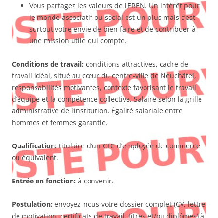
Vous partagez les valeurs de l’EREN. Un intérêt pour
le monde associatif ou social est un plus mais c’est
surtout votre envie de bien faire et de contribuer à
une mission utile qui compte.
Conditions de travail:
conditions attractives, cadre de
travail idéal, situé au cœur du centre-ville de Neuchâtel,
responsabilités motivantes, contexte favorisant le travail
d’équipe et la compétence collective. Salaire selon la grille
administrative de l’institution. Égalité salariale entre
hommes et femmes garantie.
Qualification:
titulaire d’un CFC d’employée de commerce
ou équivalent.
Entrée en fonction:
à convenir.
Postulation:
envoyez-nous votre dossier complet (CV, lettre
de motivation, certificats de travail, titres et/ou diplômes) à