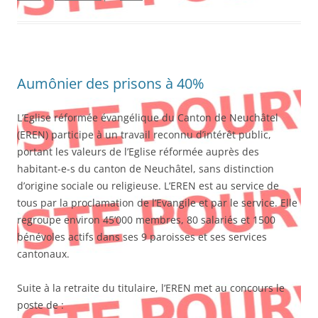
Aumônier des prisons à 40%
L’Eglise réformée évangélique du Canton de Neuchâtel
(EREN) participe à un travail reconnu d’intérêt public,
portant les valeurs de l’Eglise réformée auprès des
habitant-e-s du canton de Neuchâtel, sans distinction
d’origine sociale ou religieuse. L’EREN est au service de
tous par la proclamation de l’Evangile et par le service. Elle
regroupe environ 45’000 membres, 80 salariés et 1500
bénévoles actifs dans ses 9 paroisses et ses services
cantonaux.
Suite à la retraite du titulaire, l’EREN met au concours le
poste de :