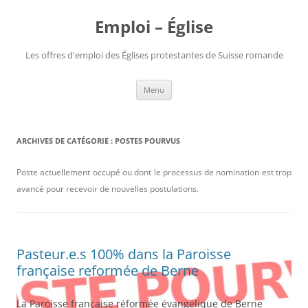
Aller
au
Emploi – Église
contenu
Les offres d'emploi des Églises protestantes de Suisse romande
Menu
ARCHIVES DE CATÉGORIE :
POSTES POURVUS
Poste actuellement occupé ou dont le processus de nomination est trop
avancé pour recevoir de nouvelles postulations.
Pasteur.e.s 100% dans la Paroisse
française reformée de Berne
La Paroisse française réformée évangélique de Berne