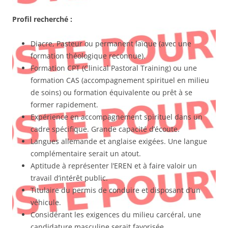
Profil recherché
:
Diacre, Pasteur ou permanent laïque (avec une
formation théologique reconnue).
Formation CPT (Clinical Pastoral Training) ou une
formation CAS (accompagnement spirituel en milieu
de soins) ou formation équivalente ou prêt à se
former rapidement.
Expérience en accompagnement spirituel dans un
cadre spécifique. Grande capacité d’écoute.
Langues allemande et anglaise exigées. Une langue
complémentaire serait un atout.
Aptitude à représenter l’EREN et à faire valoir un
travail d’intérêt public.
Titulaire du permis de conduire et disposant d’un
véhicule.
Considérant les exigences du milieu carcéral, une
candidature masculine serait favorisée