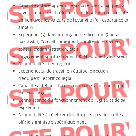
Capacité à développer une vision ecclésiologique : à
savoir, conduire et réformer une institution ecclésiale
en lien avec les valeurs de l’Evangile (foi, espérance et
amour)
Expérience(s) dans un organe de direction (Conseil
paroissial, Conseil communal, comité de direction,
conseil d’administration, etc.)
Engagement spirituel dans l’EREN ou une Église sœur
Disponibilité et entregent
Expérience(s) de travail en équipe, direction
d’équipe(s), esprit collégial
Capacité à définir et à défendre une vision politique
au sens large
Connaissance du fonctionnement de l’Église et de sa
législation
Disponibilité à célébrer des liturgies lors des cultes
officiels (ministre spécifiquement)