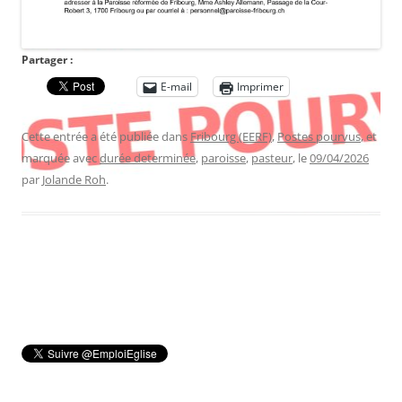
Partager :
E-mail
Imprimer
Cette entrée a été publiée dans
Fribourg (EERF)
,
Postes pourvus
, et
marquée avec
durée determinée
,
paroisse
,
pasteur
, le
09/04/2026
par
Jolande Roh
.