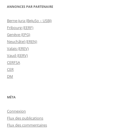
ANNONCES PAR PARTENAIRE
Berne-Jura (BeJuSo – USBJ)
Fribourg (EERF)
Genève (EPG)
Neuchâtel (EREN)
Valais (EREV)
Vaud (EERV)
CERFSA
CER
DM
MÉTA
Connexion
Flux des publications
Flux des commentaires