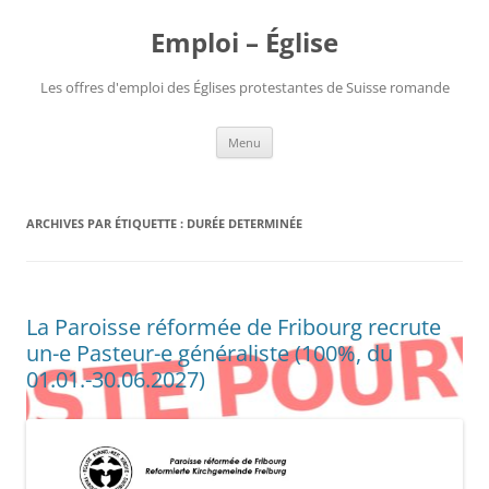
Aller
au
Emploi – Église
contenu
Les offres d'emploi des Églises protestantes de Suisse romande
Menu
ARCHIVES PAR ÉTIQUETTE :
DURÉE DETERMINÉE
La Paroisse réformée de Fribourg recrute
un-e Pasteur-e généraliste (100%, du
01.01.-30.06.2027)