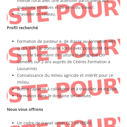
monde rural avec une attention particulière aux
questions éthiques et de sens du travail.
Travailler en réseau.
Profil recherché
Formation de pasteur·e, de diacre ou formation HES
ou ES dans le domaine social avec possibilité de
suivre le Séminaire de culture théologique (30
samedis sur 2 ans auprès de Cèdres Formation à
Lausanne).
Connaissance du milieu agricole et intérêt pour ce
milieu.
Bonne capacité à collaborer et à travailler en équipe.
Formation dans le domaine de l’écoute.
Nous vous offrons
Un cadre de travail selon CCT de l’EERV.