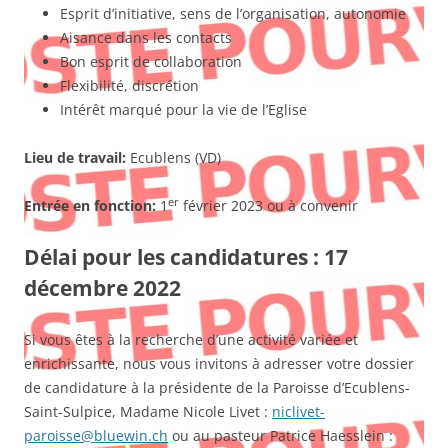
Esprit d’initiative, sens de l’organisation, autonomie
Aisance dans les contacts
Bon esprit de collaboration
Flexibilité, discrétion
Intérêt marqué pour la vie de l’Eglise
Lieu de travail:
Ecublens (VD)
er
Entrée en fonction:
1
février 2023 ou à convenir
Délai pour les candidatures : 17
décembre 2022
Si vous êtes à la recherche d’une activité variée et
enrichissante, nous vous invitons à adresser votre dossier
de candidature à la présidente de la Paroisse d’Ecublens-
Saint-Sulpice, Madame Nicole Livet :
niclivet-
paroisse@bluewin.ch
ou au pasteur Patrice Haesslein :