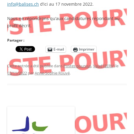
info@balises.ch
d’ici au 17 novembre 2022.
Nous ne répondrons qu’aux candidatures répondant au
profil décrit.
Partager :
E-mail
Imprimer
Cette entrée a été publiée dans
Postes pourvus
,
Vaud (EERV)
le
03/11/2022
par
Anne-Sophie Rouvé
.