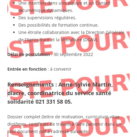
Une insertion dans une équipe et un Conseil
œcuménique dynamiques.
Des supervisions régulières.
Des possibilités de formation continue.
Une étroite collaboration avec la Direction Générale
de l’Agriculture et la Viticulture (DGAV).
Délai de postulation
: 30 septembre 2022
Entrée en fonction
: à convenir
Renseignements : Anne-Sylvie Martin,
diacre, coordinatrice du service santé
solidarité 021 331 58 05.
Dossier complet (lettre de motivation, curriculum-vitae,
diplômes, certificats de travail) à faire parvenir dans un
seul document pdf à l’adresse suivante :