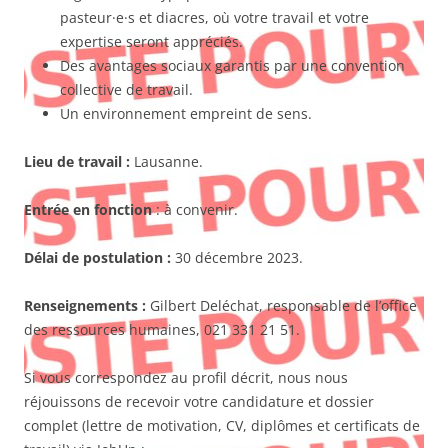
pasteur·e·s et diacres, où votre travail et votre
expertise seront appréciés.
Des avantages sociaux garantis par une convention
collective de travail.
Un environnement empreint de sens.
Lieu de travail :
Lausanne.
Entrée en fonction
: à convenir.
Délai de postulation :
30 décembre 2023.
Renseignements :
Gilbert Deléchat, responsable de l’office
des ressources humaines, 021 331 21 51.
Si vous correspondez au profil décrit, nous nous
réjouissons de recevoir votre candidature et dossier
complet (lettre de motivation, CV, diplômes et certificats de