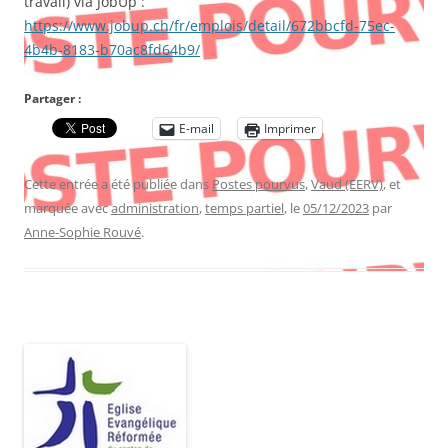
travail) via JobUp :
https://www.jobup.ch/fr/emplois/detail/672bbcfd-75ec-
4b4b-8183-b70ac8fd64b9/
Partager :
E-mail
Imprimer
Cette entrée a été publiée dans
Postes pourvus
,
Vaud (EERV)
, et
marquée avec
administration
,
temps partiel
, le
05/12/2023
par
Anne-Sophie Rouvé
.