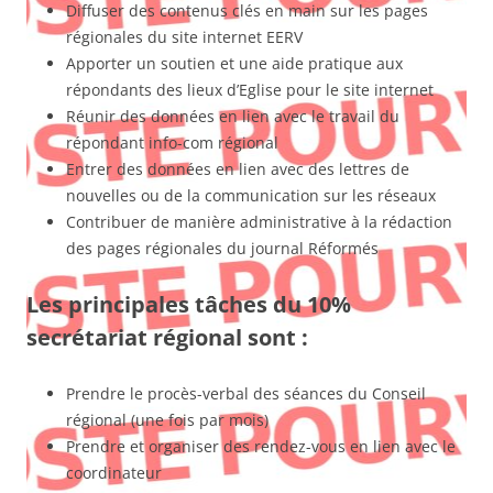
Diffuser des contenus clés en main sur les pages
régionales du site internet EERV
Apporter un soutien et une aide pratique aux
répondants des lieux d’Eglise pour le site internet
Réunir des données en lien avec le travail du
répondant info-com régional
Entrer des données en lien avec des lettres de
nouvelles ou de la communication sur les réseaux
Contribuer de manière administrative à la rédaction
des pages régionales du journal Réformés
Les principales tâches du 10%
secrétariat régional sont :
Prendre le procès-verbal des séances du Conseil
régional (une fois par mois)
Prendre et organiser des rendez-vous en lien avec le
coordinateur