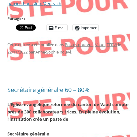
patrice.haesslein@eerv.ch
Partager :
E-mail
Imprimer
Cette entrée a été publiée dans
Postes pourvus
,
Vaud (EERV)
le
22/11/2022
par
Anne-Sophie Rouvé
.
Secrétaire général·e 60 – 80%
L’Eglise évangélique réformée du canton de Vaud compte
près de 300 collaborateurs·trices. En pleine évolution,
l’institution crée un poste de
Secrétaire général·e