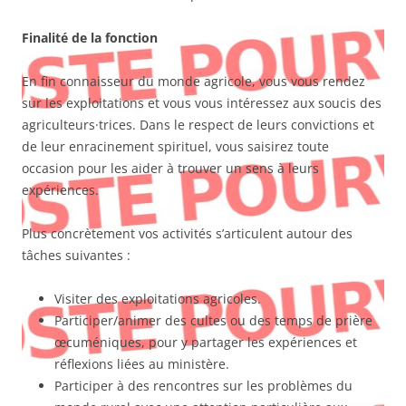
Finalité de la fonction
En fin connaisseur du monde agricole, vous vous rendez
sur les exploitations et vous vous intéressez aux soucis des
agriculteurs·trices. Dans le respect de leurs convictions et
de leur enracinement spirituel, vous saisirez toute
occasion pour les aider à trouver un sens à leurs
expériences.
Plus concrètement vos activités s’articulent autour des
tâches suivantes :
Visiter des exploitations agricoles.
Participer/animer des cultes ou des temps de prière
œcuméniques, pour y partager les expériences et
réflexions liées au ministère.
Participer à des rencontres sur les problèmes du