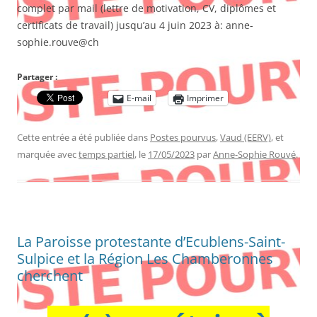
complet par mail (lettre de motivation, CV, diplômes et
certificats de travail) jusqu’au 4 juin 2023 à: anne-
sophie.rouve@ch
Partager :
E-mail
Imprimer
Cette entrée a été publiée dans
Postes pourvus
,
Vaud (EERV)
, et
marquée avec
temps partiel
, le
17/05/2023
par
Anne-Sophie Rouvé
.
La Paroisse protestante d’Ecublens-Saint-
Sulpice et la Région Les Chamberonnes
cherchent