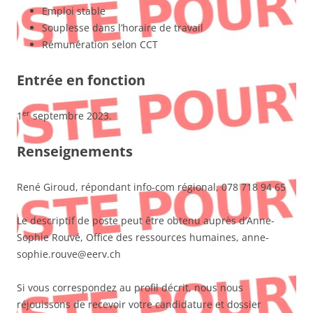
Emploi stable
Souplesse dans l’horaire de travail
Rémunération selon CCT
Entrée en fonction
er
1
septembre 2023.
Renseignements
René Giroud, répondant info-com régional, 078 718 94 65
Le descriptif de poste peut être obtenu auprès d’Anne-
Sophie Rouvé, Office des ressources humaines, anne-
sophie.rouve@eerv.ch
Si vous correspondez au profil décrit, nous nous
réjouissons de recevoir votre candidature et dossier