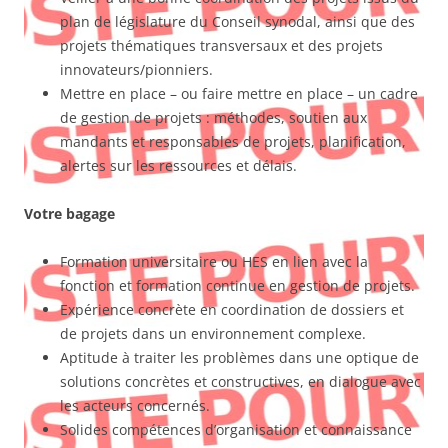
plan de législature du Conseil synodal, ainsi que des
projets thématiques transversaux et des projets
innovateurs/pionniers.
Mettre en place – ou faire mettre en place – un cadre
de gestion de projets : méthodes, soutien aux
mandants et responsables de projets, planification,
alertes sur les ressources et délais.
Votre bagage
Formation universitaire ou HES en lien avec la
fonction et formation continue en gestion de projets.
Expérience concrète en coordination de dossiers et
de projets dans un environnement complexe.
Aptitude à traiter les problèmes dans une optique de
solutions concrètes et constructives, en dialogue avec
les acteurs concernés.
Solides compétences d’organisation et connaissance