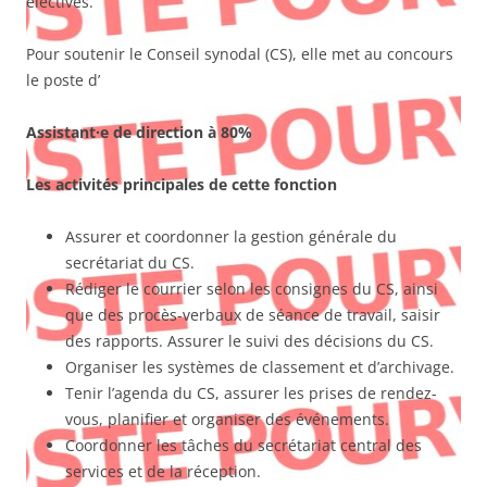
électives.
Pour soutenir le Conseil synodal (CS), elle met au concours
le poste d’
Assistant·e de direction à 80%
Les activités principales de cette fonction
Assurer et coordonner la gestion générale du
secrétariat du CS.
Rédiger le courrier selon les consignes du CS, ainsi
que des procès-verbaux de séance de travail, saisir
des rapports. Assurer le suivi des décisions du CS.
Organiser les systèmes de classement et d’archivage.
Tenir l’agenda du CS, assurer les prises de rendez-
vous, planifier et organiser des événements.
Coordonner les tâches du secrétariat central des
services et de la réception.