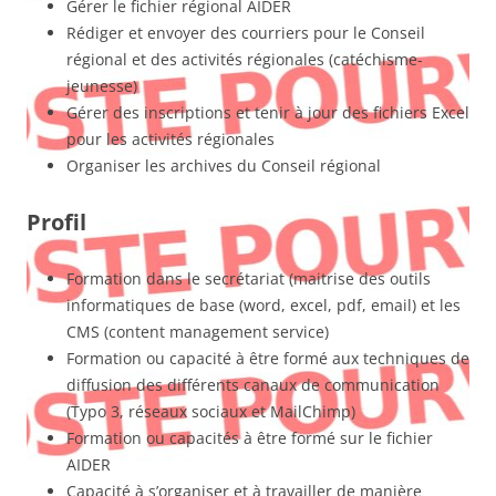
Gérer le fichier régional AIDER
Rédiger et envoyer des courriers pour le Conseil
régional et des activités régionales (catéchisme­
jeunesse)
Gérer des inscriptions et tenir à jour des fichiers Excel
pour les activités régionales
Organiser les archives du Conseil régional
Profil
Formation dans le secrétariat (maitrise des outils
informatiques de base (word, excel, pdf, email) et les
CMS (content management service)
Formation ou capacité à être formé aux techniques de
diffusion des différents canaux de communication
(Typo 3, réseaux sociaux et MailChimp)
Formation ou capacités à être formé sur le fichier
AIDER
Capacité à s’organiser et à travailler de manière