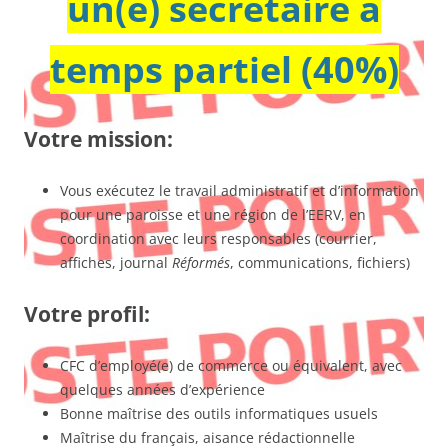
un(e) secrétaire à
temps partiel (40%)
Votre mission:
Vous exécutez le travail administratif et d’information
pour une paroisse et une région de l’EERV, en
coordination avec leurs responsables (courrier,
affiches, journal
Réformés
, communications, fichiers)
Votre profil:
CFC d’employé(e) de commerce ou équivalent, avec
quelques années d’expérience
Bonne maîtrise des outils informatiques usuels
Maîtrise du français, aisance rédactionnelle