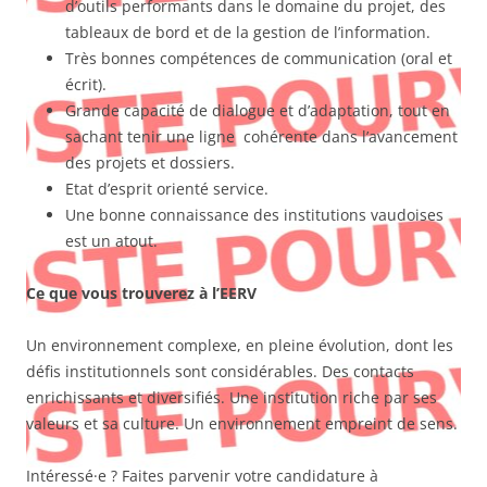
d’outils performants dans le domaine du projet, des
tableaux de bord et de la gestion de l’information.
Très bonnes compétences de communication (oral et
écrit).
Grande capacité de dialogue et d’adaptation, tout en
sachant tenir une ligne cohérente dans l’avancement
des projets et dossiers.
Etat d’esprit orienté service.
Une bonne connaissance des institutions vaudoises
est un atout.
Ce que vous trouverez à l’EERV
Un environnement complexe, en pleine évolution, dont les
défis institutionnels sont considérables. Des contacts
enrichissants et diversifiés. Une institution riche par ses
valeurs et sa culture. Un environnement empreint de sens.
Intéressé·e ? Faites parvenir votre candidature à