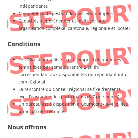
indépendante
Compétence de gestion de dossiers multiples
Capacités à appréhender et maitriser une
organisation complexe (cantonale, régionale et locale)
Conditions
Le 20% est annualisé. Il est composé de quelques
temps fixes par semaine (entre 2 et 4h)
correspondant aux disponibilités du répondant info-
com régional.
La rencontre du Conseil régional se fixe d’entente
avec l’ensemble des participants (6-7 personnes).
Un bureau est à disposition à Goumoens-la-Ville, lieu
principal des réunions.
Nous offrons