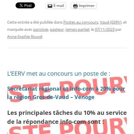
E-mail
Imprimer
Cette entrée a été publiée dans
Postes au concours
,
Vaud (EERV)
, et
marquée avec
paroisse
,
pasteur
,
temps partiel
, le
07/11/2023
par
Anne-Sophie Rouvé
.
L’EERV met au concours un poste de :
Secrétariat régional et info-com à 20% pour
la région Gros-de-Vaud – Venoge
Les principales tâches du 10% au service
de la répondance info-com sont :