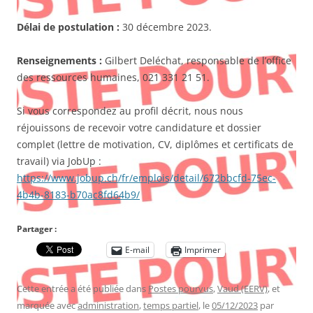
Délai de postulation :
30 décembre 2023.
Renseignements :
Gilbert Deléchat, responsable de l’office
des ressources humaines, 021 331 21 51.
Si vous correspondez au profil décrit, nous nous
réjouissons de recevoir votre candidature et dossier
complet (lettre de motivation, CV, diplômes et certificats de
travail) via JobUp :
https://www.jobup.ch/fr/emplois/detail/672bbcfd-75ec-
4b4b-8183-b70ac8fd64b9/
Partager :
E-mail
Imprimer
Cette entrée a été publiée dans
Postes pourvus
,
Vaud (EERV)
, et
marquée avec
administration
,
temps partiel
, le
05/12/2023
par