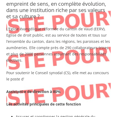
empreint de sens, en complète évolution,
dans une institution riche par ses valeurs
et sa culture ?
L’Eglise évangélique réformée du canton de Vaud (EERV),
Eglise de droit public, est au service de toutes et tous sur
l’ensemble du canton, dans les régions, les paroisses et les
aumôneries. Elle compte près de 290 collaborateurs·trices
et plus de 2000 personnes assumant des responsabilités
électives.
Pour soutenir le Conseil synodal (CS), elle met au concours
le poste d’
Assistant·e de direction à 80%
Les activités principales de cette fonction
Assurer et coordonner la gestion générale du