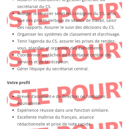
secrétariat du CS.
Rédiger le courrier selon les consignes du CS, ainsi
que des procès-verbaux de séance de travail, saisir
des rapports. Assurer le suivi des décisions du CS.
Organiser les systèmes de classement et d’archivage.
Tenir l’agenda du CS, assurer les prises de rendez-
vous, planifier et organiser des événements.
Coordonner les tâches du secrétariat central des
services et de la réception.
Gérer l’équipe du secrétariat central.
Votre profil
Brevet d’assistant·e de direction ou formation
équivalente.
Expérience réussie dans une fonction similaire.
Excellente maîtrise du français, aisance
rédactionnelle et prise de note rapide.