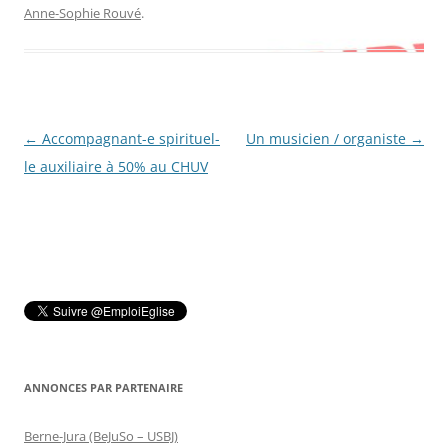
Anne-Sophie Rouvé
.
Navigation
←
Accompagnant-e spirituel-
Un musicien / organiste
→
des
le auxiliaire à 50% au CHUV
articles
ANNONCES PAR PARTENAIRE
Berne-Jura (BeJuSo – USBJ)