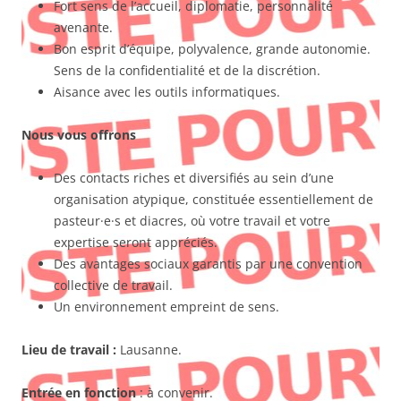
Fort sens de l’accueil, diplomatie, personnalité
avenante.
Bon esprit d’équipe, polyvalence, grande autonomie.
Sens de la confidentialité et de la discrétion.
Aisance avec les outils informatiques.
Nous vous offrons
Des contacts riches et diversifiés au sein d’une
organisation atypique, constituée essentiellement de
pasteur·e·s et diacres, où votre travail et votre
expertise seront appréciés.
Des avantages sociaux garantis par une convention
collective de travail.
Un environnement empreint de sens.
Lieu de travail :
Lausanne.
Entrée en fonction
: à convenir.