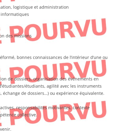
tion, logistique et administration
s informatiques
ion des missions
 réformé, bonnes connaissances de l’intérieur d’une ou
stion de dossiers, organisation des événements en
d’étudiantes/étudiants, agilité avec les instruments
, échange de dossiers…) ou expérience équivalente.
actives, responsabilités motivantes, contexte
mpétence collective.
venir.