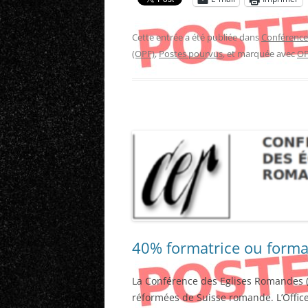
Cette entrée a été publiée dans
Conférence
(OPF)
,
Postes pourvus
, et marquée avec
O
40% formatrice ou forma
La Conférence des Eglises Romandes (C
réformées de Suisse romande. L’Office