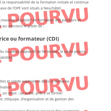
é la responsabilité de la formation initiale et continue
eaux de l’OPF sont situés à Neuchâtel.
 nouveau dispositif de formation des pasteurs et
 au concours le poste de :
ice ou formateur (CDI)
 du nouveau dispositif de formation, le poste pourra
bilités.
ltes et solide expérience dans le domaine
rmation
 un atout ; ou prête, prêt à se former
, d’équipe, d’organisation et de gestion des
econnaissance d’acquis pourrait être examinée