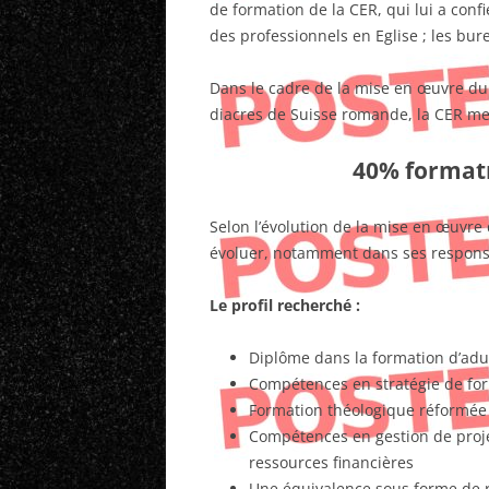
de formation de la CER, qui lui a confi
des professionnels en Eglise ; les bur
Dans le cadre de la mise en œuvre du
diacres de Suisse romande, la CER met
40% formatr
Selon l’évolution de la mise en œuvre
évoluer, notamment dans ses responsa
Le profil recherché :
Diplôme dans la formation d’adu
Compétences en stratégie de fo
Formation théologique réformée :
Compétences en gestion de projet
ressources financières
Une équivalence sous forme de r