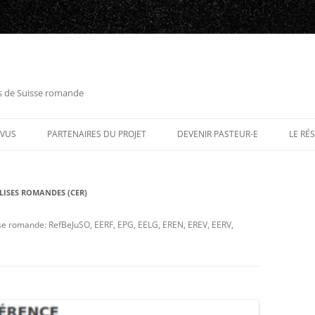
es de Suisse romande
RVUS
PARTENAIRES DU PROJET
DEVENIR PASTEUR-E
LE RÉ
LISES ROMANDES (CER)
isse romande: RefBeJuSO, EERF, EPG, EELG, EREN, EREV, EERV,