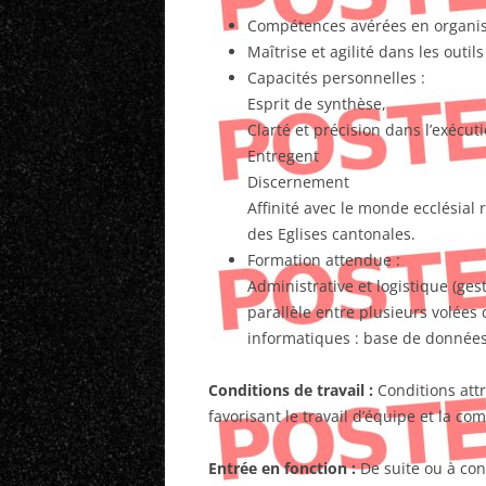
Compétences avérées en organisa
Maîtrise et agilité dans les outil
Capacités personnelles :
Esprit de synthèse,
Clarté et précision dans l’exécut
Entregent
Discernement
Affinité avec le monde ecclésial
des Eglises cantonales.
Formation attendue :
Administrative et logistique (ge
parallèle entre plusieurs volées 
informatiques : base de données
Conditions de travail :
Conditions attr
favorisant le travail d’équipe et la co
Entrée en fonction :
De suite ou à con