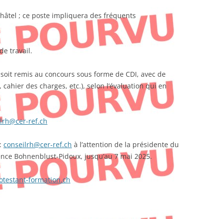
hâtel ; ce poste impliquera des fréquents
e travail.
 soit remis au concours sous forme de CDI, avec de
 cahier des charges, etc.), selon l’évaluation qui en
lrh@cer-ref.ch
:
conseilrh@cer-ref.ch
à l’attention de la présidente du
ence Bohnenblust-Pidoux, jusqu’au 7 mai 2025.
testant-formation.ch