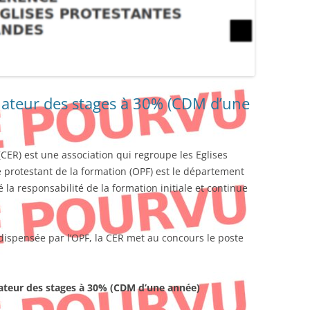
nateur des stages à 30% (CDM d’une
ER) est une association qui regroupe les Eglises
 protestant de la formation (OPF) est le département
é la responsabilité de la formation initiale et continue
 dispensée par l’OPF, la CER met au concours le poste
ateur des stages à 30% (CDM d’une année)