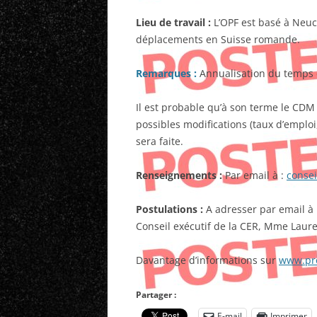
Lieu de travail :
L’OPF est basé à Neuc
déplacements en Suisse romande.
Remarques :
Annualisation du temps d
Il est probable qu’à son terme le CDM
possibles modifications (taux d’emploi,
sera faite.
Renseignements :
Par email à :
consei
Postulations :
A adresser par email à 
Conseil exécutif de la CER, Mme Laur
Davantage d’informations sur
www.pro
Partager :
E-mail
Imprimer