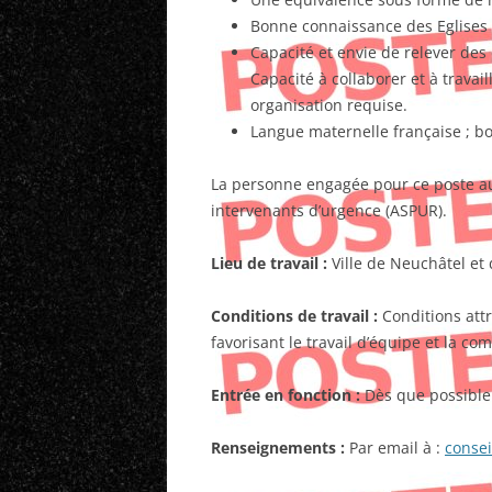
Bonne connaissance des Eglises
Capacité et envie de relever des dé
Capacité à collaborer et à trava
organisation requise.
Langue maternelle française ; bo
La personne engagée pour ce poste au
intervenants d’urgence (ASPUR).
Lieu de travail :
Ville de Neuchâtel e
Conditions de travail :
Conditions attr
favorisant le travail d’équipe et la co
Entrée en fonction :
Dès que possible
Renseignements :
Par email à :
consei