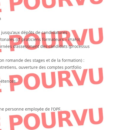
n
, jusqu’aux dépôts de candidatures
tonales (cf praticiens formateurs – PraFo)
urnées d’assessment des candidats (processus
on romande des stages et de la formation) :
ntretiens, ouverture des comptes portfolio
pétences.
une personne employée de l’OPF.