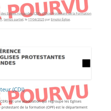
 des Eglises romandes (CER)
,
Office Protestant de la Formation
PF
,
temps partiel
, le
17/04/2025
par
Emploi Église
.
teur (CDI)
ER) est une association qui regroupe les Eglises
 protestant de la formation (OPF) est le département