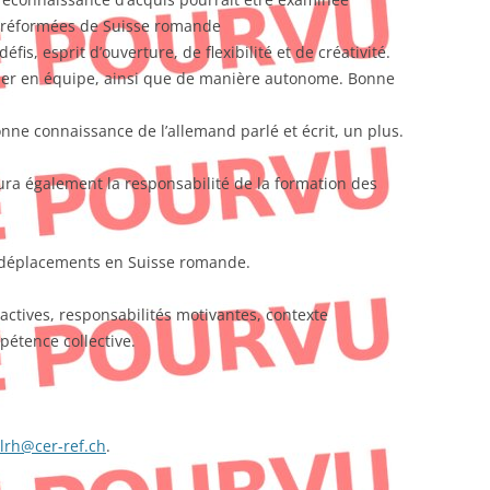
 réformées de Suisse romande
fis, esprit d’ouverture, de flexibilité et de créativité.
iller en équipe, ainsi que de manière autonome. Bonne
nne connaissance de l’allemand parlé et écrit, un plus.
ra également la responsabilité de la formation des
t déplacements en Suisse romande.
actives, responsabilités motivantes, contexte
mpétence collective.
lrh@cer-ref.ch
.