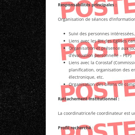
Responsabilités principales :
Organisation de séances d’informatio
Suivi des personnes intéressées
Liens avec les RH des Eglises can
Organisation et présence aux jo
d’évaluation personnelle – PEP)
Liens avec la Corostaf (Commissi
planification, organisation des e
électronique, etc.
Organisation des bilans de com
Rattachement institutionnel :
La coordinatrice/le coordinateur est 
Profil recherché
: