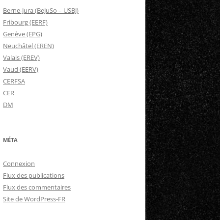
Berne-Jura (BeJuSo – USBJ)
Fribourg (EERF)
Genève (EPG)
Neuchâtel (EREN)
Valais (EREV)
Vaud (EERV)
CERFSA
CER
DM
MÉTA
Connexion
Flux des publications
Flux des commentaires
Site de WordPress-FR