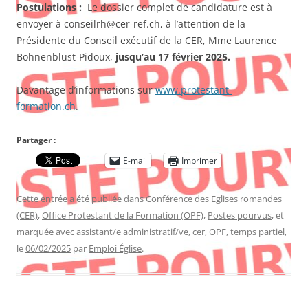
Postulations :
Le dossier complet de candidature est à
envoyer à conseilrh@cer-ref.ch, à l’attention de la
Présidente du Conseil exécutif de la CER, Mme Laurence
Bohnenblust-Pidoux,
jusqu’au 17 février 2025.
Davantage d’informations sur
www.protestant-
formation.ch
.
Partager :
E-mail
Imprimer
Cette entrée a été publiée dans
Conférence des Eglises romandes
(CER)
,
Office Protestant de la Formation (OPF)
,
Postes pourvus
, et
marquée avec
assistant/e administratif/ve
,
cer
,
OPF
,
temps partiel
,
le
06/02/2025
par
Emploi Église
.