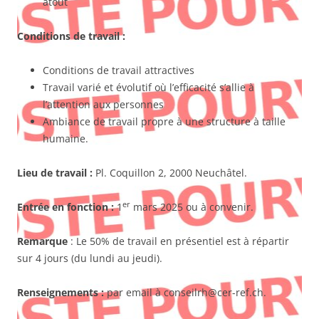
atout
Conditions de travail :
Conditions de travail attractives
Travail varié et évolutif où l’efficacité s’allie à
l’attention aux personnes
Ambiance de travail propre à une structure à taille
humaine.
Lieu de travail :
Pl. Coquillon 2, 2000 Neuchâtel.
er
Entrée en fonction :
1
mars 2025 ou à convenir.
Remarque
: Le 50% de travail en présentiel est à répartir
sur 4 jours (du lundi au jeudi).
Renseignements :
par email à conseilrh@cer-ref.ch.