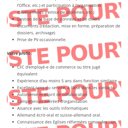
l’Office, etc.) et participation à l’organisation
d’événements (remise de diplômes, etc.)
Gestion de la base de données et de divers
documents (rédaction, mise en forme, préparation de
dossiers, archivage)
Prise de PV occasionnelle.
Votre profil :
CFC d’employé-e de commerce ou titre jugé
équivalent
Expérience d’au moins 5 ans dans fonction similaire
Excellent sens du service, à l’aise dans les contacts
Autonomie et esprit de collaboration
Compétences avérées d’organisation
Aisance avec les outils informatiques
Allemand écrit-oral et suisse-allemand oral.
Connaissance des Eglises réformées romandes : un