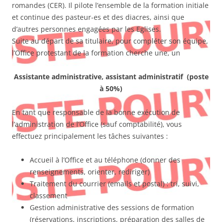
romandes (CER). Il pilote l’ensemble de la formation initiale
et continue des pasteur-es et des diacres, ainsi que
d’autres personnes engagées par les Eglises.
Suite au départ de sa titulaire, pour compléter son équipe,
l’Office protestant de la formation cherche une, un
Assistante administrative, assistant administratif (poste
à 50%)
En tant que responsable de la bonne exécution de
l’administration de l’Office (sauf comptabilité), vous
effectuez principalement les tâches suivantes :
Accueil à l’Office et au téléphone (donner des
renseignements, orienter, rediriger)
Traitement du courrier (emails et postal) : tri, suivi,
classement
Gestion administrative des sessions de formation
(réservations, inscriptions, préparation des salles de