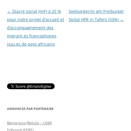
Navigation
←
Diacre social (H/F) à 25 %
Seelsorger/in am Freiburger
des
pour notre projet d’accueil et
Spital HFR in Tafers (20%)
→
articles
d’accompagnement des
migrant.es francophones
issu.es de pays africains
ANNONCES PAR PARTENAIRE
Berne-Jura (BeJuSo – USBJ)
Fribourg (EERF)