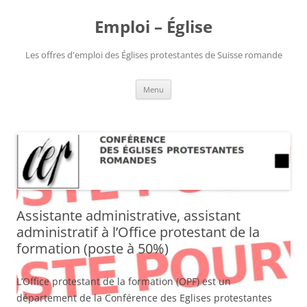
Aller
au
Emploi – Église
contenu
Les offres d'emploi des Églises protestantes de Suisse romande
Menu
Assistante administrative, assistant
administratif à l’Office protestant de la
formation (poste à 50%)
L’Office protestant de la formation (OPF) est un
département de la Conférence des Eglises protestantes