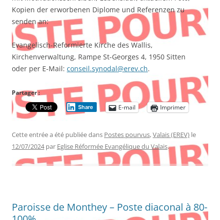
Kopien der erworbenen Diplome und Referenzen zu
senden an:
Evangelisch-Reformierte Kirche des Wallis,
Kirchenverwaltung, Rampe St-Georges 4, 1950 Sitten
oder per E-Mail:
conseil.synodal@erev.ch
.
Partager :
E-mail
Imprimer
Share
Cette entrée a été publiée dans
Postes pourvus
,
Valais (EREV)
le
12/07/2024
par
Eglise Réformée Evangélique du Valais
.
Paroisse de Monthey – Poste diaconal à 80-
100%