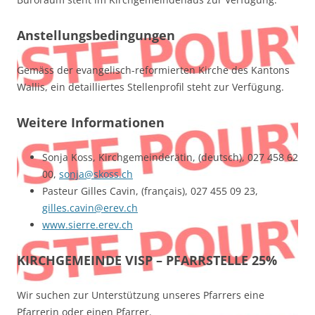
Anstellungsbedingungen
Gemäss der evangelisch-reformierten Kirche des Kantons
Wallis, ein detailliertes Stellenprofil steht zur Verfügung.
Weitere Informationen
Sonja Koss, Kirchgemeinderätin, (deutsch), 027 458 62
00,
sonja@skoss.ch
Pasteur Gilles Cavin, (français), 027 455 09 23,
gilles.cavin@erev.ch
www.sierre.erev.ch
KIRCHGEMEINDE VISP – PFARRSTELLE 25%
Wir suchen zur Unterstützung unseres Pfarrers eine
Pfarrerin oder einen Pfarrer.