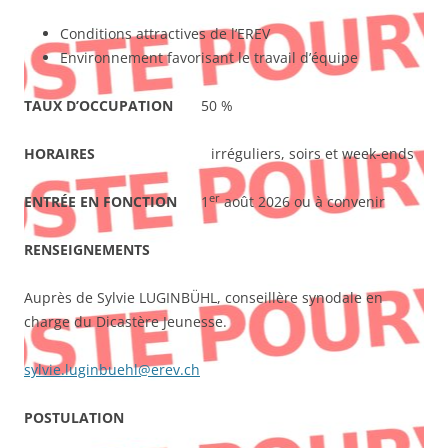
Conditions attractives de l’EREV
Environnement favorisant le travail d’équipe
TAUX D’OCCUPATION
50 %
HORAIRES
irréguliers, soirs et week-ends
er
ENTRÉE EN FONCTION
1
août 2026 ou à convenir
RENSEIGNEMENTS
Auprès de Sylvie LUGINBÜHL, conseillère synodale en
charge du Dicastère Jeunesse.
sylvie.luginbuehl@erev.ch
POSTULATION