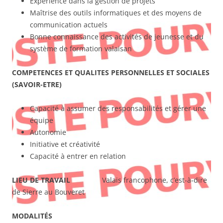
Expérience dans la gestion de projets
Maîtrise des outils informatiques et des moyens de
communication actuels
Bonne connaissance des activités de jeunesse et du
système de formation valaisan
COMPETENCES ET QUALITES PERSONNELLES ET SOCIALES
(SAVOIR-ETRE)
Capacité à assumer des responsabilités et gérer une
équipe
Autonomie
Initiative et créativité
Capacité à entrer en relation
LIEU DE TRAVAIL
Valais francophone, c’est-à-dire
de Sierre au Bouveret
MODALITÉS