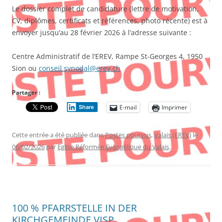
Le dossier complet de candidature (lettre de motivation,
CV, diplômes, certificats et références, photo récente) est à
envoyer jusqu’au 28 février 2026 à l’adresse suivante :
Centre Administratif de l’EREV, Rampe St-Georges 4, 1950
Sion ou
conseil.synodal@erev.ch
Partager :
E-mail
Imprimer
Share
Cette entrée a été publiée dans
Postes pourvus
,
Valais (EREV)
le
06/02/2026
par
Eglise Réformée Evangélique du Valais
.
100 % PFARRSTELLE IN DER
KIRCHGEMEINDE VISP