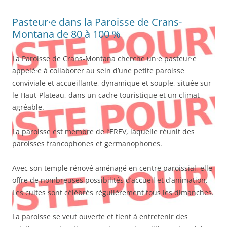
Pasteur·e dans la Paroisse de Crans-
Montana de 80 à 100 %
La Paroisse de Crans-Montana cherche un·e pasteur·e
appelé·e à collaborer au sein d’une petite paroisse
conviviale et accueillante, dynamique et souple, située sur
le Haut-Plateau, dans un cadre touristique et un climat
agréable.
La paroisse est membre de l’EREV, laquelle réunit des
paroisses francophones et germanophones.
Avec son temple rénové aménagé en centre paroissial, elle
offre de nombreuses possibilités d’accueil et d’animation.
Les cultes sont célébrés régulièrement tous les dimanches.
La paroisse se veut ouverte et tient à entretenir des