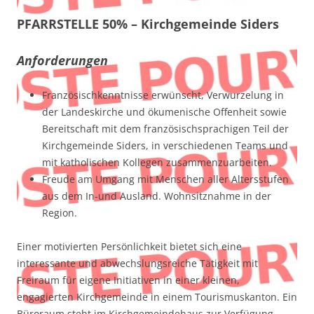
PFARRSTELLE 50%
– Kirchgemeinde Siders
Anforderungen
Französischkenntnisse erwünscht, Verwurzelung in
der Landeskirche und ökumenische Offenheit sowie
Bereitschaft mit dem französischsprachigen Teil der
Kirchgemeinde Siders, in verschiedenen Teams und
mit katholischen Kollegen zusammenzuarbeiten.
Freude am Umgang mit Menschen aller Altersstufen
aus dem In-und Ausland. Wohnsitznahme in der
Region.
Einer motivierten Persönlichkeit bietet sich eine
interessante und abwechslungsreiche Tätigkeit mit
Freiraum für eigene Initiativen in einer kleinen,
engagierten Kirchgemeinde in einem Tourismuskanton. Ein
Büroraum steht im Kirchgemeindehaus zur Verfügung.