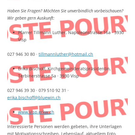
Haben Sie Fragen? Möchten Sie unverbindlich vorbeischauen?
Wir geben gern Auskunft:
Pfarrer Tillmann Luther, Napoleonstrasse 16a · 3930
Visp
027 946 30 80 ·
tillmannluther@hotmail.ch
Erika Bischoff, Kirchgemeinderatspräsidentin,
Terbinerstrasse 5a · 3930 Visp
027 946 39 30 · 079 510 92 31 ·
erika.bischoff@bluewin.ch
www.visp.erkw.ch
Interessierte Personen werden gebeten, ihre Unterlagen
mit Motivationsschreiben, Lebenslauf, aktuellem Foto,