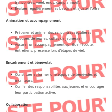
(rencontres, week-ends, camp annuel).
Évaluer régulièrement les besoins et ajuster l’offre.
Animation et accompagnement
Préparer et animer des rencontres régulières
(groupes de jeunes, cultes de jeunesse).
Assurer un accompagnement spirituel (écoute,
entretiens, présence lors d’étapes de vie).
Encadrement et bénévolat
Constituer et former une équipe de bénévoles et
moniteurs.
Confier des responsabilités aux jeunes et encourager
leur participation active.
Collaboration