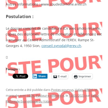
Autres informations : www.coudedurhone.erev.ch
Postulation :
Le dossier complet de candidature (CV avec photo récente,
copies des diplômes, lettre de motivation et références) est
à envoyer au Centre Administratif de l’EREV, Rampe St-
Georges 4, 1950 Sion,
conseil.synodal@erev.ch
.

Partager :
E-mail
Imprimer
Share
Cette entrée a été publiée dans
Postes pourvus
,
Valais (EREV)
, et
marquée avec
100%
,
Pasteur·e référent·e
, le
13/02/2023
par
Eglise
Réformée Evangélique du Valais
.