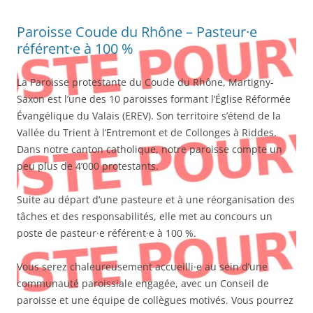
Paroisse Coude du Rhône – Pasteur·e
référent·e à 100 %
La Paroisse protestante du Coude du Rhône, Martigny-
Saxon est l’une des 10 paroisses formant l’Église Réformée
Évangélique du Valais (EREV). Son territoire s’étend de la
Vallée du Trient à l’Entremont et de Collonges à Riddes.
Dans notre canton catholique, notre paroisse compte un
peu plus de 4’000 protestants.
Suite au départ d’une pasteure et à une réorganisation des
tâches et des responsabilités, elle met au concours un
poste de pasteur·e référent·e à 100 %.
Vous serez chaleureusement accueilli·e au sein d’une
communauté paroissiale engagée, avec un Conseil de
paroisse et une équipe de collègues motivés. Vous pourrez