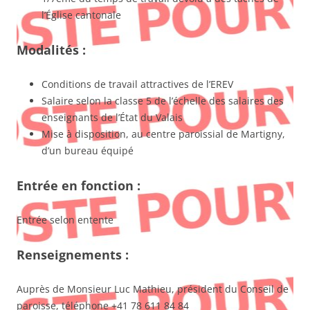
l’Église cantonale
Modalités :
Conditions de travail attractives de l’EREV
Salaire selon la classe 5 de l’échelle des salaires des
enseignants de l’État du Valais
Mise à disposition, au centre paroissial de Martigny,
d’un bureau équipé
Entrée en fonction :
Entrée selon entente
Renseignements :
Auprès de Monsieur Luc Mathieu, président du Conseil de
paroisse, téléphone +41 78 611 84 84