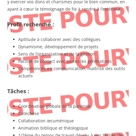
y exercer vos dons et charismes pour le bien commun, en
ayant à cœur le témoignage de foi à rendre à l’extérieur.
Profil recherché :
Aptitude à collaborer avec des collègues
Dynamisme, développement de projets
Sens de l’organisation et de la gestion
Facilité de contact avec toutes les générations
Compétences en communication, maîtrise des outils
actuels
Tâches :
Coordination globale de la paroisse
Catéchèse
Collaboration œcuménique
Animation biblique et théologique
1/7ème du temps de travail dévolu à des tâches de