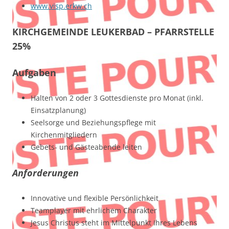
www.visp.erkw.ch
KIRCHGEMEINDE LEUKERBAD – PFARRSTELLE
25%
Aufgaben
Halten von 2 oder 3 Gottesdienste pro Monat (inkl.
Einsatzplanung)
Seelsorge und Beziehungspflege mit
Kirchenmitgliedern
Gebets- und Gästeabende leiten
Anforderungen
Innovative und flexible Persönlichkeit
Teamplayer mit ehrlichem Charakter
Jesus Christus steht im Mittelpunkt Ihres Lebens