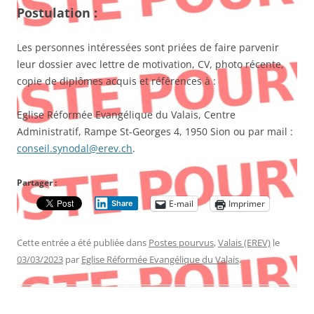
Postulation :
Les personnes intéressées sont priées de faire parvenir
leur dossier avec lettre de motivation, CV, photo récente,
copie de diplômes acquis et références à :
Eglise Réformée Evangélique du Valais, Centre
Administratif, Rampe St-Georges 4, 1950 Sion ou par mail :
conseil.synodal@erev.ch
.
Partager :
E-mail
Imprimer
Share
Cette entrée a été publiée dans
Postes pourvus
,
Valais (EREV)
le
03/03/2023
par
Eglise Réformée Evangélique du Valais
.