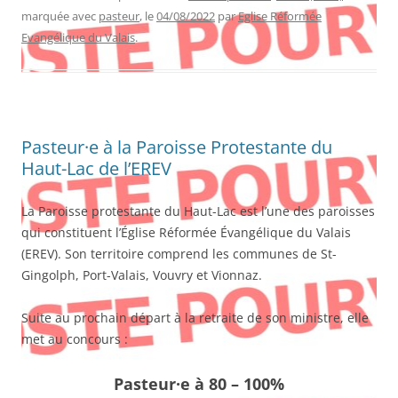
marquée avec
pasteur
, le
04/08/2022
par
Eglise Réformée
Evangélique du Valais
.
Pasteur·e à la Paroisse Protestante du
Haut-Lac de l’EREV
La Paroisse protestante du Haut-Lac est l’une des paroisses
qui constituent l’Église Réformée Évangélique du Valais
(EREV). Son territoire comprend les communes de St-
Gingolph, Port-Valais, Vouvry et Vionnaz.
Suite au prochain départ à la retraite de son ministre, elle
met au concours :
Pasteur·e
à 80 – 100%