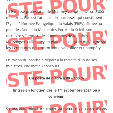
La Paroisse protestante de Monthey compte environ 3’600
membres. Elle est l’une des dix paroisses qui constituent
l’Eglise Réformée Evangélique du Valais (EREV). Située au
pied des Dents du Midi et des Portes du Soleil, son
territoire s’étend sur les Communes de Monthey,
Massongex, Collombey en plaine, ainsi qu’en montagne sur
les Communes de Troistorrents, Val d’Illiez et Champéry.
En raison du prochain départ à la retraite d’un de ses
ministres, elle met au concours
Un poste de diacre à 80 – 100 %
er
Entrée en fonction dès le 1
septembre 2024 ou à
convenir.
Ce nouveau ministre (femme ou homme) collaborera avec