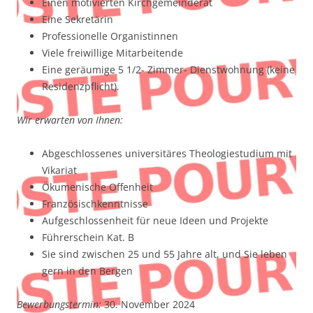
Einen motivierten Kirchgemeinderat
Eine Sekretärin
Professionelle Organistinnen
Viele freiwillige Mitarbeitende
Eine geräumige 5 1/2- Zimmer- Dienstwohnung (keine
Residenzpflicht).
Wir erwarten von Ihnen:
Abgeschlossenes universitäres Theologiestudium mit
Vikariat
Ökumenische Offenheit
Französischkenntnisse
Aufgeschlossenheit für neue Ideen und Projekte
Führerschein Kat. B
Sie sind zwischen 25 und 55 Jahre alt, und Sie leben
gern in den Bergen
Bewerbungstermin:
30. November 2024