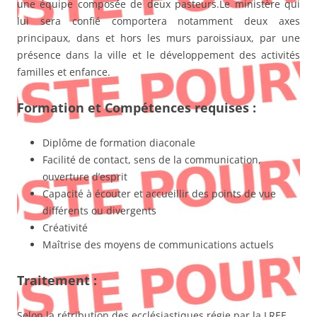
une équipe composée de deux pasteurs.Le ministère qui
lui sera confié comportera notamment deux axes
principaux, dans et hors les murs paroissiaux, par une
présence dans la ville et le développement des activités
familles et enfance.
Formation et Compétences requises :
Diplôme de formation diaconale
Facilité de contact, sens de la communication,
ouverture d’esprit
Capacité à écouter et accueillir des points de vue
différents ou divergents
Créativité
Maîtrise des moyens de communications actuels
Traitement :
Selon la rétribution des ecclésiastiques régie par la LREE