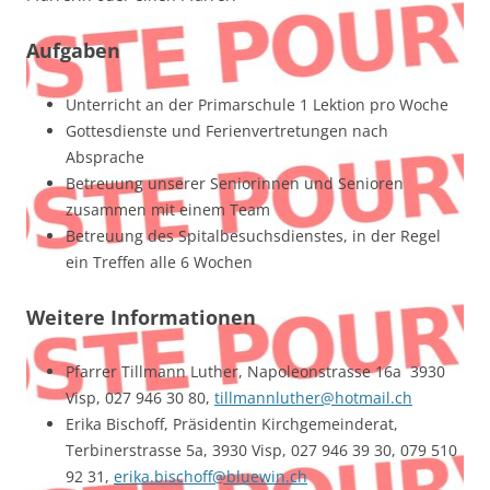
Aufgaben
Unterricht an der Primarschule 1 Lektion pro Woche
Gottesdienste und Ferienvertretungen nach
Absprache
Betreuung unserer Seniorinnen und Senioren
zusammen mit einem Team
Betreuung des Spitalbesuchsdienstes, in der Regel
ein Treffen alle 6 Wochen
Weitere Informationen
Pfarrer Tillmann Luther, Napoleonstrasse 16a 3930
Visp, 027 946 30 80,
tillmannluther@hotmail.ch
Erika Bischoff, Präsidentin Kirchgemeinderat,
Terbinerstrasse 5a, 3930 Visp, 027 946 39 30, 079 510
92 31,
erika.bischoff@bluewin.ch