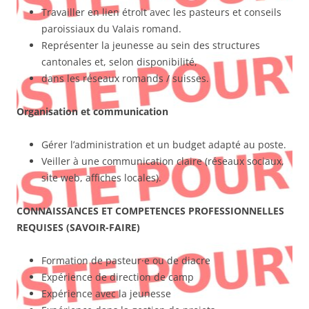
Travailler en lien étroit avec les pasteurs et conseils
paroissiaux du Valais romand.
Représenter la jeunesse au sein des structures
cantonales et, selon disponibilité,
dans les réseaux romands / suisses.
Organisation et communication
Gérer l’administration et un budget adapté au poste.
Veiller à une communication claire (réseaux sociaux,
site web, affiches locales).
CONNAISSANCES ET COMPETENCES PROFESSIONNELLES
REQUISES (SAVOIR-FAIRE)
Formation de pasteur·e ou de diacre
Expérience de direction de camp
Expérience avec la jeunesse