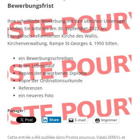
Bewerbungsfrist
Ihre schriftliche Bewerbung mit den üblichen Unterlagen
senden Sie bitte bis am 30. September 2022 an:
Evangelisch-reformierten Kirche des Wallis,
Kirchenverwaltung, Rampe St-Georges 4, 1950 Sitten.
ein Bewerbungsschreiben
einen Lebenslauf
Kopien der erworbenen Diplome
Kopie der Ordinationsurkunde
Referenzen
ein neueres Foto
Partager :
E-mail
Imprimer
Share
Cette entrée a été publiée dans
Postes pourvus
,
Valais (EREV)
, et