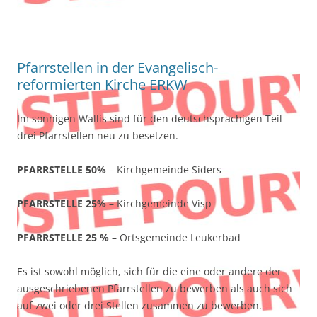
Pfarrstellen in der Evangelisch-
reformierten Kirche ERKW
Im sonnigen Wallis sind für den deutschsprachigen Teil
drei Pfarrstellen neu zu besetzen.
PFARRSTELLE 50%
– Kirchgemeinde Siders
PFARRSTELLE 25%
– Kirchgemeinde Visp
PFARRSTELLE 25 %
– Ortsgemeinde Leukerbad
Es ist sowohl möglich, sich für die eine oder andere der
ausgeschriebenen Pfarrstellen zu bewerben als auch sich
auf zwei oder drei Stellen zusammen zu bewerben.