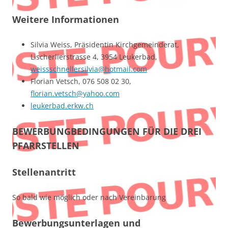
Weitere Informationen
Silvia Weiss, Präsidentin Kirchgemeinderat,
Lischerlierstrasse 4, 3954 Leukerbad,
weissschnellersilvia@hotmail.com
Florian Vetsch, 076 508 02 30,
florian.vetsch@yahoo.com
leukerbad.erkw.ch
BEWERBUNGBEDINGUNGEN FÜR DIE DREI
PFARRSTELLEN
Stellenantritt
So bald wie möglich oder nach Vereinbarung
Bewerbungsunterlagen und