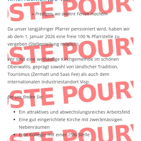
«
Predigen, wo andere Ferien machen
«
Da unser langjähriger Pfarrer pensioniert wird, haben wir
ab dem 1. Januar 2026 eine freie 100 % Pfarrstelle zu
vergeben (Stellenteilung möglich).
Wir sind eine weitläufige Kirchgemeinde im schönen
Oberwallis, geprägt sowohl von ländlicher Tradition,
Tourismus (Zermatt und Saas Fee) als auch dem
internationalen Industriestandort Visp.
Bei uns finden Sie:
Ein attraktives und abwechslungsreiches Arbeitsfeld
Eine gut eingerichtete Kirche mit zweckmässigen
Nebenräumen
Eine Kollegin mit einer 25% Stelle