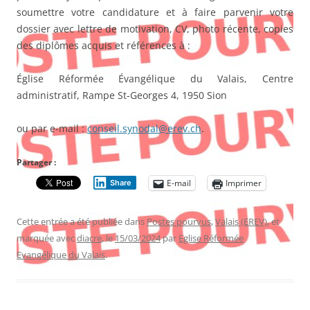
soumettre votre candidature et à faire parvenir votre
dossier avec lettre de motivation, CV, photo récente, copies
des diplômes acquis et références à :
Église Réformée Évangélique du Valais
,
Centre
administratif
,
Rampe St-Georges 4
,
1950 Sion
ou par e-mail :
conseil.synodal@erev.ch
.
Partager :
E-mail
Imprimer
Share
Cette entrée a été publiée dans
Postes pourvus
,
Valais (EREV)
, et
marquée avec
diacre
, le
15/03/2024
par
Eglise Réformée
Evangélique du Valais
.