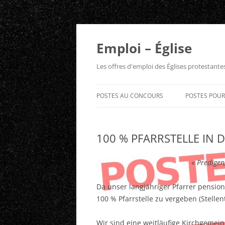
Aller
au
contenu
Emploi – Église
Les offres d'emploi des Églises protestant
POSTES AU CONCOURS
POSTES POU
100 % PFARRSTELLE IN 
«
Predigen
Da unser langjähriger Pfarrer pension
100 % Pfarrstelle zu vergeben (Stellen
Wir sind eine weitläufige Kirchgemei