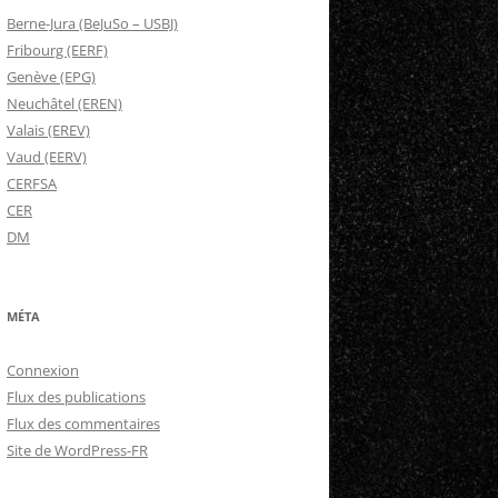
Berne-Jura (BeJuSo – USBJ)
Fribourg (EERF)
Genève (EPG)
Neuchâtel (EREN)
Valais (EREV)
Vaud (EERV)
CERFSA
CER
DM
MÉTA
Connexion
Flux des publications
Flux des commentaires
Site de WordPress-FR