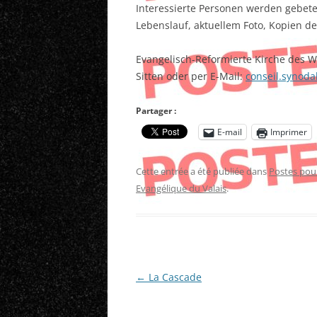
Interessierte Personen werden gebete
Lebenslauf, aktuellem Foto, Kopien 
Evangelisch-Reformierte Kirche des W
Sitten oder per E-Mail:
conseil.synoda
Partager :
E-mail
Imprimer
Cette entrée a été publiée dans
Postes pou
Evangélique du Valais
.
Navigation
←
La Cascade
des
articles