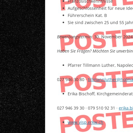
Französischkenntnisse
Aufgeschlossenheit für neue Ide
Führerschein Kat. B
Sie sind zwischen 25 und 55 Jahr
Bewerbungstermin:
30. November 2024
Haben Sie Fragen? Möchten Sie unverbin
Pfarrer Tillmann Luther, Napoleo
027 946 30 80 ·
tillmannluther@hotma
Erika Bischoff, Kirchgemeinderat
027 946 39 30 · 079 510 92 31 ·
erika.
www.visp.erkw.ch