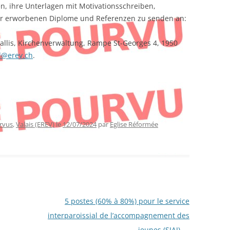
n, ihre Unterlagen mit Motivationsschreiben,
der erworbenen Diplome und Referenzen zu senden an:
allis, Kirchenverwaltung, Rampe St-Georges 4, 1950
l@erev.ch
.
rvus
,
Valais (EREV)
le
12/07/2024
par
Eglise Réformée
5 postes (60% à 80%) pour le service
interparoissial de l’accompagnement des
jeunes (SIAJ)
→