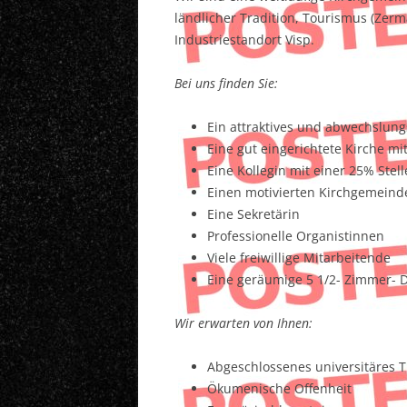
ländlicher Tradition, Tourismus (Zerm
Industriestandort Visp.
Bei uns finden Sie:
Ein attraktives und abwechslung
Eine gut eingerichtete Kirche 
Eine Kollegin mit einer 25% Stell
Einen motivierten Kirchgemeind
Eine Sekretärin
Professionelle Organistinnen
Viele freiwillige Mitarbeitende
Eine geräumige 5 1/2- Zimmer- D
Wir erwarten von Ihnen:
Abgeschlossenes universitäres T
Ökumenische Offenheit