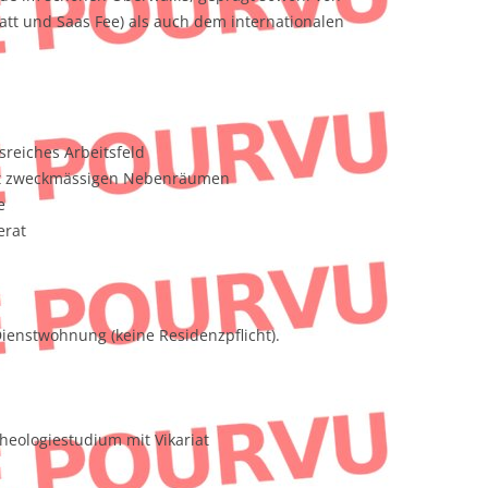
att und Saas Fee) als auch dem internationalen
sreiches Arbeitsfeld
mit zweckmässigen Nebenräumen
e
erat
ienstwohnung (keine Residenzpflicht).
heologiestudium mit Vikariat