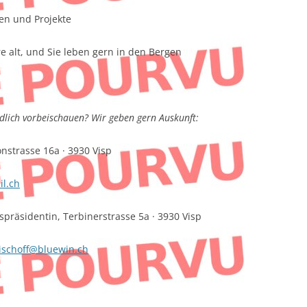
en und Projekte
e alt, und Sie leben gern in den Bergen
dlich vorbeischauen? Wir geben gern Auskunft:
nstrasse 16a · 3930 Visp
il.ch
spräsidentin, Terbinerstrasse 5a · 3930 Visp
bischoff@bluewin.ch