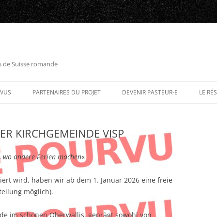
es de Suisse romande
RVUS
PARTENAIRES DU PROJET
DEVENIR PASTEUR-E
LE RÉ
DER KIRCHGEMEINDE VISP
, wo andere Ferien machen
«
iert wird, haben wir ab dem 1. Januar 2026 eine freie
teilung möglich).
nde im schönen Oberwallis, geprägt sowohl von