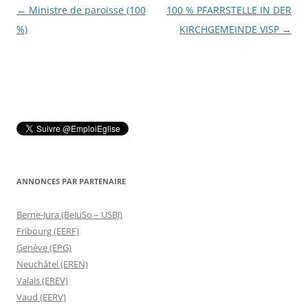
Navigation
←
Ministre de paroisse (100
100 % PFARRSTELLE IN DER
des
%)
KIRCHGEMEINDE VISP
→
articles
ANNONCES PAR PARTENAIRE
Berne-Jura (BeJuSo – USBJ)
Fribourg (EERF)
Genève (EPG)
Neuchâtel (EREN)
Valais (EREV)
Vaud (EERV)