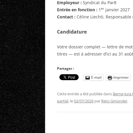
Employeur :
Syndicat du Par8
er
Entrée en fonction :
1
janvier 2027
Contact :
Céline Liechti, Responsable 
Candidature
Votre dossier complet — lettre de mot
titres — est à adresser d’ici au 31 aoû
Partager :
E-mail
Imprimer
Cette entrée a été publiée dans
Berne-Jura 
partiel
, le
02/07/2026
par
Reto Gmünder
.