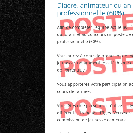
Diacre, animateur ou ani
professionnel·le (60%)
Afin de compléter l’équipe actuelle, l
du Jura met au concours un poste de 
professionnelle (60%).
Vous aurez à cœur de proposer, de met
jeunesse, notamment le catéchisme en 
de Porrentruy.
Vous apporterez votre participation ac
cours de l’année.
Vous êtes une personne créative et d
différentes tranches d’âges. Vous serez
commission de jeunesse cantonale.