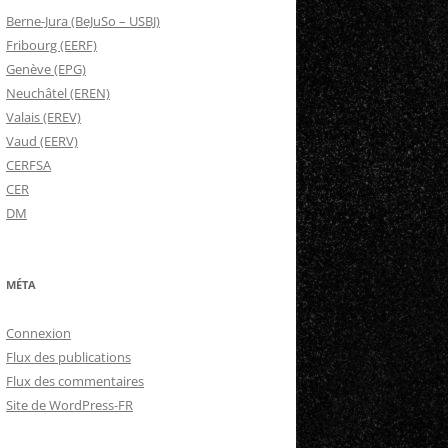
Berne-Jura (BeJuSo – USBJ)
Fribourg (EERF)
Genève (EPG)
Neuchâtel (EREN)
Valais (EREV)
Vaud (EERV)
CERFSA
CER
DM
MÉTA
Connexion
Flux des publications
Flux des commentaires
Site de WordPress-FR