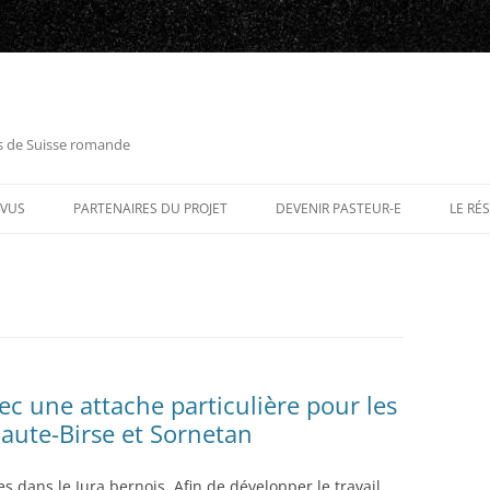
es de Suisse romande
RVUS
PARTENAIRES DU PROJET
DEVENIR PASTEUR-E
LE RÉ
ec une attache particulière pour les
aute-Birse et Sornetan
s dans le Jura bernois. Afin de développer le travail