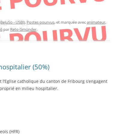
(BeJuSo - USBJ)
,
Postes pourvus
, et marquée avec
animateur
,
26
par
Reto Gmünder
.
ospitalier (50%)
t l’Eglise catholique du canton de Fribourg s’engagent
roprié en milieu hospitalier.
eois (HFR)