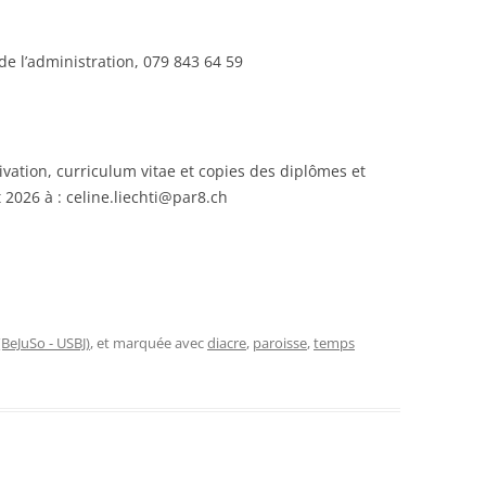
de l’administration, 079 843 64 59
ivation, curriculum vitae et copies des diplômes et
t 2026 à : celine.liechti@par8.ch
(BeJuSo - USBJ)
, et marquée avec
diacre
,
paroisse
,
temps