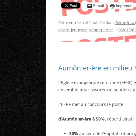
E-mail
Imprimer
Cette entrée a été publiée dans
Berne-Jura 
diacre
,
jeunesse
,
temps partiel
, le
08/01/20
Aumônier-ère en milieu h
L’Eglise évangélique réformée (EERF) e
ensemble pour assurer un soutien app
L’EERF met au concours le poste :
d’Aumônier-ère à 50%,
réparti ainsi :
30%
au sein de l’Hôpital fribourg