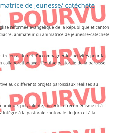
matrice de jeunesse/ catéchète
’Église réformée évangélique de la République et canton
diacre, animateur ou animatrice de jeunesse/catéchète
tre en action et d’accompagner les activités pour la
collaboration avec l’équipe pastorale de la paroisse
tive aux différents projets paroissiaux réalisés au
ynamique, polyvalente, ouverte à l’œcuménisme et à
 intégré à la pastorale cantonale du Jura et à la