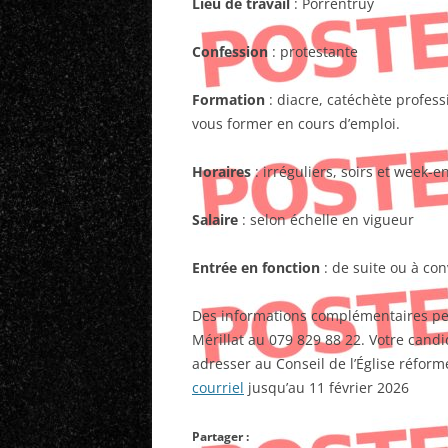
Lieu de travail
: Porrentruy
Confession
: protestante
Formation
: diacre, catéchète profess
vous former en cours d’emploi.
Horaires
: irréguliers, soirs et week-e
Salaire
: selon échelle en vigueur
Entrée en fonction
: de suite ou à con
Des informations complémentaires pe
Mérillat au 079 829 88 22. Votre can
adresser au Conseil de l’Église réfor
courriel
jusqu’au 11 février 2026
Partager :