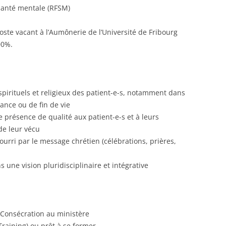
santé mentale (RFSM)
ste vacant à l’Aumônerie de l’Université de Fribourg
00%.
irituels et religieux des patient-e-s, notamment dans
ance ou de fin de vie
e présence de qualité aux patient-e-s et à leurs
de leur vécu
ri par le message chrétien (célébrations, prières,
 une vision pluridisciplinaire et intégrative
 Consécration au ministère
Training) ou prêt à se former