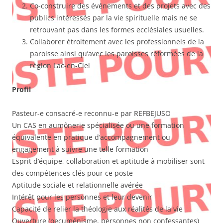
Co-construire des événements et des projets avec des
publics intéressés par la vie spirituelle mais ne se
retrouvant pas dans les formes ecclésiales usuelles.
Collaborer étroitement avec les professionnels de la
paroisse ainsi qu’avec les paroisses réformées de la
région Lac-en-Ciel
Profil
Pasteur-e consacré-e reconnu-e par REFBEJUSO
Un CAS en aumônerie spécialisée ou une formation
équivalente en pratique d’accompagnement ou
engagement à suivre une telle formation
Esprit d’équipe, collaboration et aptitude à mobiliser sont
des compétences clés pour ce poste
Aptitude sociale et relationnelle avérée
Intérêt pour les personnes et leur devenir
Capacité de relier la théologie aux réalités de la vie
Ouverture (oecuménisme, personnes non confessantes)