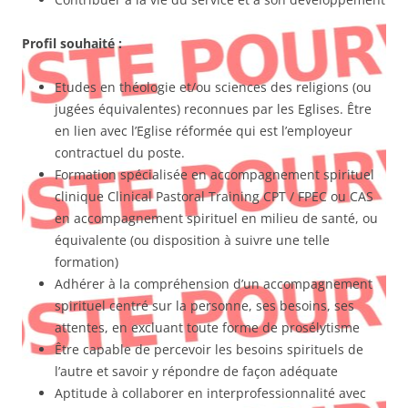
Profil souhaité :
Etudes en théologie et/ou sciences des religions (ou
jugées équivalentes) reconnues par les Eglises. Être
en lien avec l’Eglise réformée qui est l’employeur
contractuel du poste.
Formation spécialisée en accompagnement spirituel
clinique Clinical Pastoral Training CPT / FPEC ou CAS
en accompagnement spirituel en milieu de santé, ou
équivalente (ou disposition à suivre une telle
formation)
Adhérer à la compréhension d’un accompagnement
spirituel centré sur la personne, ses besoins, ses
attentes, en excluant toute forme de prosélytisme
Être capable de percevoir les besoins spirituels de
l’autre et savoir y répondre de façon adéquate
Aptitude à collaborer en interprofessionnalité avec