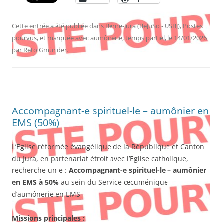
Cette entrée a été publiée dans
Berne-Jura (BeJuSo - USBJ)
,
Postes
pourvus
, et marquée avec
aumônerie
,
temps partiel
, le
14/01/2026
par
Reto Gmünder
.
Accompagnant-e spirituel-le – aumônier en
EMS (50%)
L’Eglise réformée évangélique de la République et Canton
du Jura, en partenariat étroit avec l’Eglise catholique,
recherche un-e :
Accompagnant-e spirituel-le – aumônier
en EMS à 50%
au sein du Service œcuménique
d’aumônerie en EMS
Missions principales :