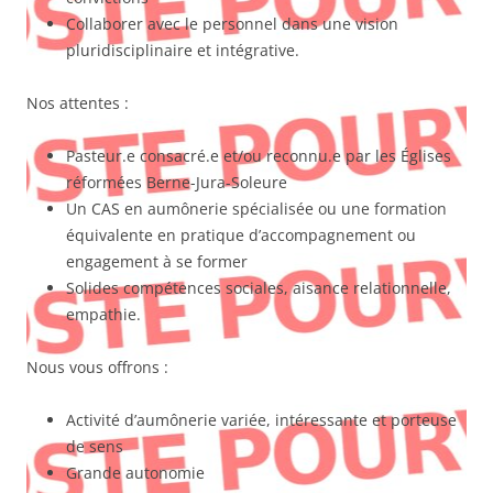
Collaborer avec le personnel dans une vision
pluridisciplinaire et intégrative.
Nos attentes :
Pasteur.e consacré.e et/ou reconnu.e par les Églises
réformées Berne-Jura-Soleure
Un CAS en aumônerie spécialisée ou une formation
équivalente en pratique d’accompagnement ou
engagement à se former
Solides compétences sociales, aisance relationnelle,
empathie.
Nous vous offrons :
Activité d’aumônerie variée, intéressante et porteuse
de sens
Grande autonomie