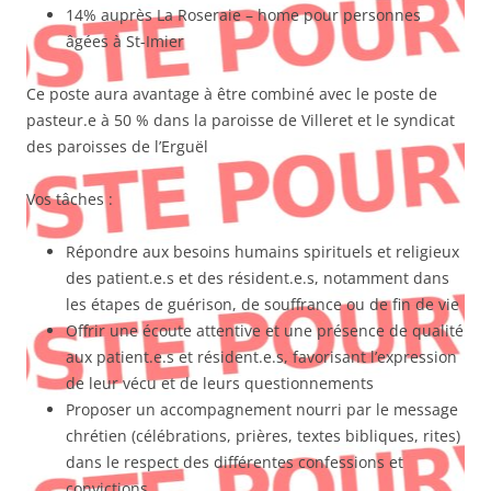
14% auprès La Roseraie – home pour personnes
âgées à St-Imier
Ce poste aura avantage à être combiné avec le poste de
pasteur.e à 50 % dans la paroisse de Villeret et le syndicat
des paroisses de l’Erguël
Vos tâches :
Répondre aux besoins humains spirituels et religieux
des patient.e.s et des résident.e.s, notamment dans
les étapes de guérison, de souffrance ou de fin de vie
Offrir une écoute attentive et une présence de qualité
aux patient.e.s et résident.e.s, favorisant l’expression
de leur vécu et de leurs questionnements
Proposer un accompagnement nourri par le message
chrétien (célébrations, prières, textes bibliques, rites)
dans le respect des différentes confessions et
convictions