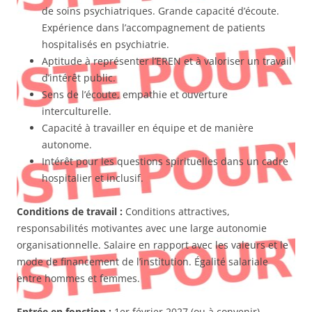
de soins psychiatriques. Grande capacité d’écoute.
Expérience dans l’accompagnement de patients
hospitalisés en psychiatrie.
Aptitude à représenter l’EREN et à valoriser un travail
d’intérêt public.
Sens de l’écoute, empathie et ouverture
interculturelle.
Capacité à travailler en équipe et de manière
autonome.
Intérêt pour les questions spirituelles dans un cadre
hospitalier et inclusif.
Conditions de travail :
Conditions attractives,
responsabilités motivantes avec une large autonomie
organisationnelle. Salaire en rapport avec les valeurs et le
mode de financement de l’institution. Égalité salariale
entre hommes et femmes.
Entrée en fonction :
1er février 2027 (ou à convenir)