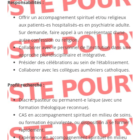
Responsabilités :
Offrir un accompagnement spirituel et/ou religieux
aux patients-es hospitalisés-es en psychiatrie adulte.
Sur demande, faire appel à un représentant d’une
autre confession ou religion.
Collaborer avec le personnel de l’institution dans une
approche pluridisciplinaire et intégrative.
Présider des célébrations au sein de l’établissement.
Collaborer avec les collègues aumôniers catholiques.
Profil recherché :
Diacre, pasteur ou permanent-e laïque (avec une
formation théologique reconnue).
CAS en accompagnement spirituel en milieu de soins,
ou formation équivalente, ou disposition à se former
rapidement.
Expérience en accompagnement spirituel en milieu