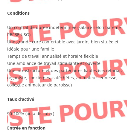
Conditions
Un contrat de durée indéterminée (salaire selon barème
REFBEJUSO)
Une grande cure confortable avec jardin, bien située et
idéale pour une famille
Temps de travail annualisé et horaire flexible
Une ambiance de travail stimulante et ouverte
Une infrastructure et des partenaires fiables (secrétariat,
organiste, concierges, catéchètes, animateur jeunesse,
collègue animateur de paroisse)
Taux d’activé
90-100% (ou à discuter)
Entrée en fonction