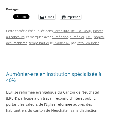
Partager :
E-mail
Imprimer
Cette entrée a été publiée dans
Berne-Jura (BeJuSo - USBJ)
,
Postes
au concours
, et marquée avec
aumônerie
,
aumônier
,
EMS
,
hôpital
,
oecuménisme
,
temps partiel
, le
05/08/2026
par
Reto Gmünder
.
Aumônier-ère en institution spécialisée à
40%
L’Eglise réformée évangélique du Canton de Neuchâtel
(EREN) participe à un travail reconnu d’intérêt public,
portant les valeurs de l’Eglise réformée auprès des
habitant-e-s du canton de Neuchâtel, sans distinction