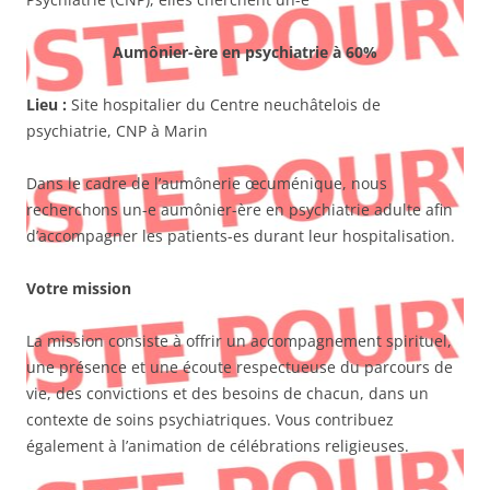
Aumônier-ère en psychiatrie à 60%
Lieu :
Site hospitalier du Centre neuchâtelois de
psychiatrie, CNP à Marin
Dans le cadre de l’aumônerie œcuménique, nous
recherchons un-e aumônier-ère en psychiatrie adulte afin
d’accompagner les patients-es durant leur hospitalisation.
Votre mission
La mission consiste à offrir un accompagnement spirituel,
une présence et une écoute respectueuse du parcours de
vie, des convictions et des besoins de chacun, dans un
contexte de soins psychiatriques. Vous contribuez
également à l’animation de célébrations religieuses.