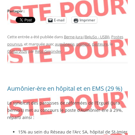
Partager :
E-mail
Imprimer
Cette entrée a été publiée dans
Berne-Jura (BeJuSo - USBJ)
,
Postes
pourvus
, et marquée avec
aumônerie
,
pasteur
,
pasteure
, le
05/02/2026
par
Reto Gmünder
.
Aumônier-ère en hôpital et en EMS (29 %)
Le syndicat des paroisses de réformées de l’Erguël (Jura
bernois) met au concours le poste d’Aumônier-ère à 29%,
réparti ainsi :
15% au sein du Réseau de l’Arc SA, hôpital de St-Imier