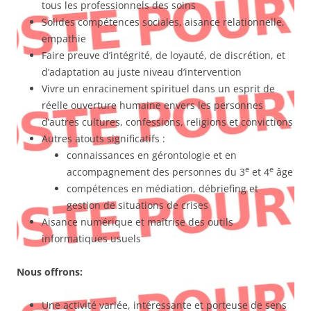
tous les professionnels des soins
Solides compétences sociales, aisance relationnelle,
empathie
Faire preuve d’intégrité, de loyauté, de discrétion, et
d’adaptation au juste niveau d’intervention
Vivre un enracinement spirituel dans un esprit de
réelle ouverture humaine envers les personnes
d’autres cultures, confessions, religions et convictions
Autres atouts significatifs :
connaissances en gérontologie et en
e
e
accompagnement des personnes du 3
et 4
âge
compétences en médiation, débriefing et
gestion de situations de crises
Aisance numérique et maîtrise des outils
informatiques usuels
Nous offrons:
Une activité variée, intéressante et porteuse de sens