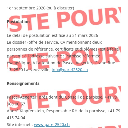
1er septembre 2026 (ou à discuter)
Postulation
Le délai de postulation est fixé au 31 mars 2026
Le dossier (offre de service, CV mentionnant deux
personnes de référence, certificats et diplômes) est à faire
parvenir à l’adresse suivante : Paroisse réformée
évangélique, A l’attention de Pascal Aegerter, Grand Rue
13, 2520 La Neuveville,
info@paref2520.ch
Renseignements
Pascal Aegerter, président du Conseil de paroisse, +41 79
968 00 57
André Klopfenstein, Responsable RH de la paroisse, +41 79
415 74 04
Site internet :
www.paref2520.ch