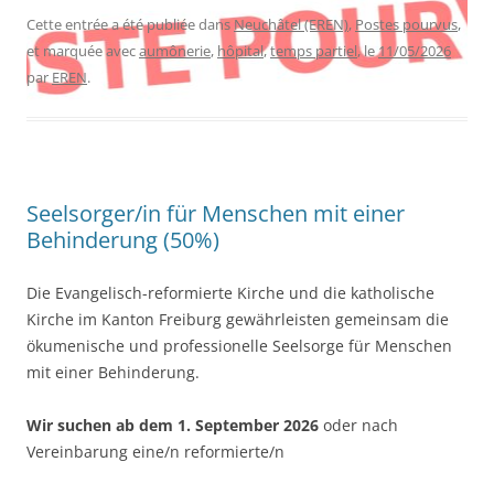
Cette entrée a été publiée dans
Neuchâtel (EREN)
,
Postes pourvus
,
et marquée avec
aumônerie
,
hôpital
,
temps partiel
, le
11/05/2026
par
EREN
.
Seelsorger/in für Menschen mit einer
Behinderung (50%)
Die Evangelisch-reformierte Kirche und die katholische
Kirche im Kanton Freiburg gewährleisten gemeinsam die
ökumenische und professionelle Seelsorge für Menschen
mit einer Behinderung.
Wir suchen ab dem 1. September 2026
oder nach
Vereinbarung eine/n reformierte/n