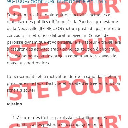
90-100% dont 20% aumônerie en EMS
Souhaitant à la fois maintenir des activités actuelles et
mobiliser des publics différenciés, la Paroisse protestante
de la Neuveville (REFBEJUSO) met un poste de pasteur-e au
concours. En étroite collaboration avec un Conseil de
paroisse dynamique et volontaire, le-a pasteur-e travaillera
à assurer des activités traditionnelles, tout en élaborant
des événements ou des projets communautaires avec de
nouveaux partenaires.
La personnalité et la motivation du-de-la candidat-e étant
prioritaires, le taux d’activité et la date d’entrée en fonction
sont à discuter.
Mission
Assurer des tâches paroissiales traditionnelles
(cultes, actes pastoraux, accompagnements).