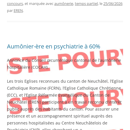
concours
, et marquée avec
aumônerie
,
temps partiel
, le
25/06/2026
par
EREN
.
Aumônier-ère en psychiatrie à 60%
Annonce du Conseil œcuménique cantonal de l’aumônerie
hospitalière (COCAH).
Les trois Eglises reconnues du canton de Neuchâtel, l’Eglise
Catholique Romaine (FCRN), l’Eglise Catholique Chrétienne
(ECC), et l’Eglise Réformée Evangélique du Canton de
Neuchâtel (EREN) participent à un travail reconnu d’intérêt
public auprès des habitants du canton. Pour assurer une
présence et un accompagnement spirituel auprès des
personnes hospitalisées au Centre Neuchâtelois de
Psychiatrie (CNP), elles cherchent un-e