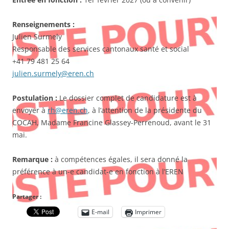
Renseignements :
Julien Surmely
Responsable des services cantonaux santé et social
+41 79 481 25 64
julien.surmely@eren.ch
Postulation :
Le dossier complet de candidature est à
envoyer à
rh@eren.ch
, à l’attention de la présidente du
COCAH, Madame Francine Glassey-Perrenoud, avant le 31
mai.
Remarque :
à compétences égales, il sera donné la
préférence à un-e candidat-e en fonction à l’EREN
Partager :
E-mail
Imprimer