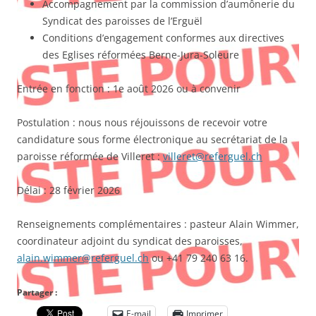
Accompagnement par la commission d’aumônerie du
Syndicat des paroisses de l’Erguël
Conditions d’engagement conformes aux directives
des Eglises réformées Berne-Jura-Soleure
Entrée en fonction : 1e août 2026 ou à convenir
Postulation : nous nous réjouissons de recevoir votre
candidature sous forme électronique au secrétariat de la
paroisse réformée de Villeret :
villeret@referguel.ch
Délai : 28 février 2026
Renseignements complémentaires : pasteur Alain Wimmer,
coordinateur adjoint du syndicat des paroisses,
alain.wimmer@referguel.ch
ou +41 79 240 63 16.
Partager :
E-mail
Imprimer