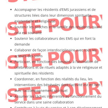
Accompagner les résidents d’EMS jurassiens et de
structures liées dans leur dimension spirituelle,
existentielle et religieuse
Soutenir les proches et la famille des résidents quand
cela est souhaité
Soutenir les collaborateurs des EMS qui en font la
demande
Collaborer de façon interdisciplinaire avec tous les
acteurs des soins
Participer, en fonction des besoins, à l’animation de
célébrations et de rituels adaptés à la vie religieuse et
spirituelle des résidents
Coordonner, en fonction des réalités du lieu, les
interventions des bénévoles dont l’activité est en lien
avec l’accompagnement spirituel
Assumer les tâches inhérentes au fonctionnement du
service dans une saine collaboration
Contribuer à la vie du service et à son développement