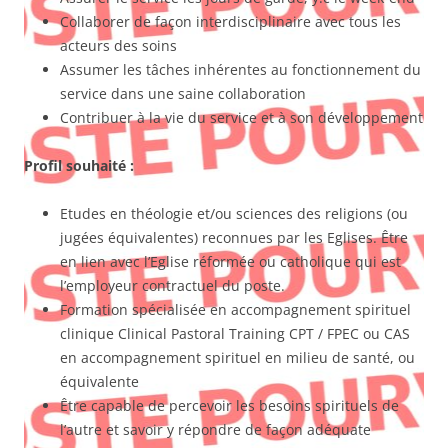
Collaborer de façon interdisciplinaire avec tous les
acteurs des soins
Assumer les tâches inhérentes au fonctionnement du
service dans une saine collaboration
Contribuer à la vie du service et à son développement
Profil souhaité :
Etudes en théologie et/ou sciences des religions (ou
jugées équivalentes) reconnues par les Eglises. Être
en lien avec l’Eglise réformée ou catholique qui est
l’employeur contractuel du poste.
Formation spécialisée en accompagnement spirituel
clinique Clinical Pastoral Training CPT / FPEC ou CAS
en accompagnement spirituel en milieu de santé, ou
équivalente
Être capable de percevoir les besoins spirituels de
l’autre et savoir y répondre de façon adéquate