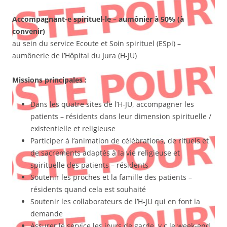
Accompagnant-e spirituel-le – aumônier à 50% (à
convenir)
au sein du service Ecoute et Soin spirituel (ESpi) –
aumônerie de l’Hôpital du Jura (H-JU)
Missions principales :
Dans les quatre sites de l’H-JU, accompagner les
patients – résidents dans leur dimension spirituelle /
existentielle et religieuse
Participer à l’animation de célébrations, de rituels et
de sacrements adaptés à la vie religieuse et
spirituelle des patients – résidents
Soutenir les proches et la famille des patients –
résidents quand cela est souhaité
Soutenir les collaborateurs de l’H-JU qui en font la
demande
Assurer le service les jours de garde, y.c le week-end