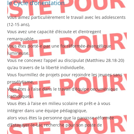
le Cycle d’orientation
Vous aimez particulièrement le travail avec les adolescents
(12-15 ans),
Vous avez une capacité d’écoute et d’entregent
remarquable,
Vous êtes porté-e par une foi réformée-évangélique
lumineuse,
Vous ne concevez l’appel au discipulat (Matthieu 28.18-20)
qu’au travers de la liberté individuelle,
Vous fourmillez de projets pour rejoindre les jeunes sans
prosélytisme,
Vous êtes à l’aise dans le travail d’équipe oecuménique
(catholique),
Vous êtes à l’aise en milieu scolaire et prêt-e à vous
intégrer dans une équipe pédagogique,
alors vous êtes la personne que la paroisse réformée
d’Estavayer-le-Lac recherche pour son poste de