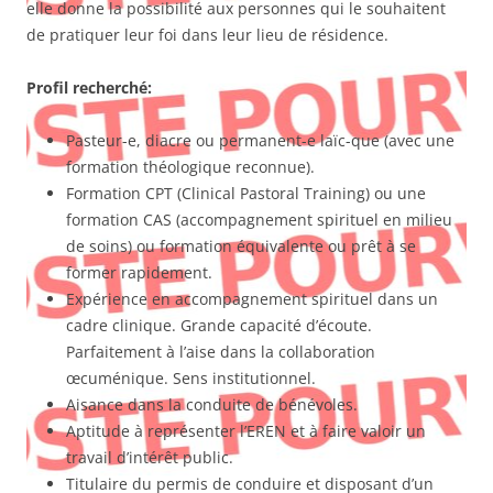
elle donne la possibilité aux personnes qui le souhaitent
de pratiquer leur foi dans leur lieu de résidence.
Profil recherché:
Pasteur-e, diacre ou permanent-e laïc-que (avec une
formation théologique reconnue).
Formation CPT (Clinical Pastoral Training) ou une
formation CAS (accompagnement spirituel en milieu
de soins) ou formation équivalente ou prêt à se
former rapidement.
Expérience en accompagnement spirituel dans un
cadre clinique. Grande capacité d’écoute.
Parfaitement à l’aise dans la collaboration
œcuménique. Sens institutionnel.
Aisance dans la conduite de bénévoles.
Aptitude à représenter l’EREN et à faire valoir un
travail d’intérêt public.
Titulaire du permis de conduire et disposant d’un