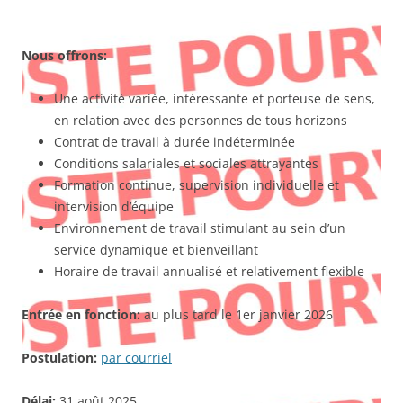
Nous offrons:
Une activité variée, intéressante et porteuse de sens,
en relation avec des personnes de tous horizons
Contrat de travail à durée indéterminée
Conditions salariales et sociales attrayantes
Formation continue, supervision individuelle et
intervision d’équipe
Environnement de travail stimulant au sein d’un
service dynamique et bienveillant
Horaire de travail annualisé et relativement flexible
Entrée en fonction:
au plus tard le 1er janvier 2026
Postulation:
par courriel
Délai:
31 août 2025