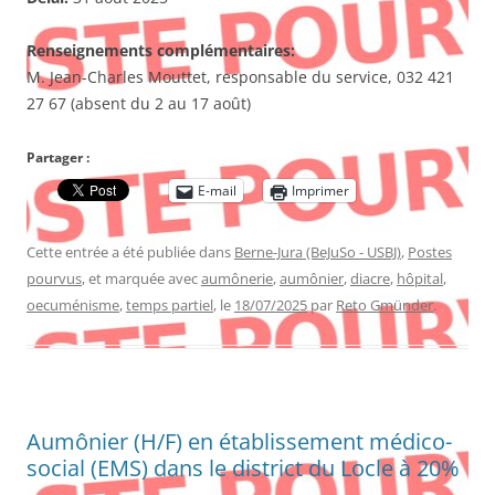
Renseignements complémentaires:
M. Jean-Charles Mouttet, responsable du service, 032 421
27 67 (absent du 2 au 17 août)
Partager :
E-mail
Imprimer
Cette entrée a été publiée dans
Berne-Jura (BeJuSo - USBJ)
,
Postes
pourvus
, et marquée avec
aumônerie
,
aumônier
,
diacre
,
hôpital
,
oecuménisme
,
temps partiel
, le
18/07/2025
par
Reto Gmünder
.
Aumônier (H/F) en établissement médico-
social (EMS) dans le district du Locle à 20%