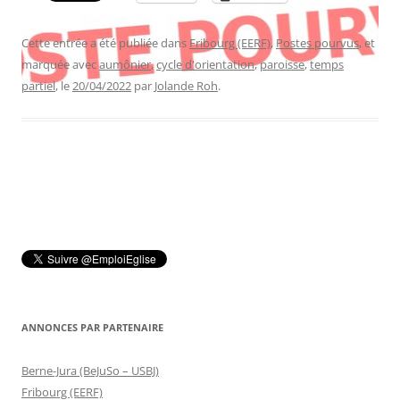
Cette entrée a été publiée dans
Fribourg (EERF)
,
Postes pourvus
, et
marquée avec
aumônier
,
cycle d'orientation
,
paroisse
,
temps
partiel
, le
20/04/2022
par
Jolande Roh
.
ANNONCES PAR PARTENAIRE
Berne-Jura (BeJuSo – USBJ)
Fribourg (EERF)