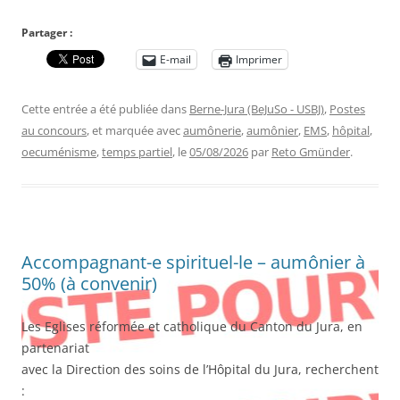
Partager :
E-mail
Imprimer
Cette entrée a été publiée dans
Berne-Jura (BeJuSo - USBJ)
,
Postes
au concours
, et marquée avec
aumônerie
,
aumônier
,
EMS
,
hôpital
,
oecuménisme
,
temps partiel
, le
05/08/2026
par
Reto Gmünder
.
Accompagnant-e spirituel-le – aumônier à
50% (à convenir)
Les Eglises réformée et catholique du Canton du Jura, en
partenariat
avec la Direction des soins de l’Hôpital du Jura, recherchent
: