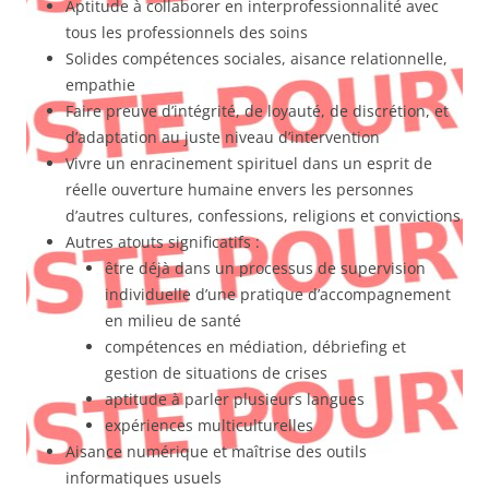
Aptitude à collaborer en interprofessionnalité avec
tous les professionnels des soins
Solides compétences sociales, aisance relationnelle,
empathie
Faire preuve d’intégrité, de loyauté, de discrétion, et
d’adaptation au juste niveau d’intervention
Vivre un enracinement spirituel dans un esprit de
réelle ouverture humaine envers les personnes
d’autres cultures, confessions, religions et convictions
Autres atouts significatifs :
être déjà dans un processus de supervision
individuelle d’une pratique d’accompagnement
en milieu de santé
compétences en médiation, débriefing et
gestion de situations de crises
aptitude à parler plusieurs langues
expériences multiculturelles
Aisance numérique et maîtrise des outils
informatiques usuels