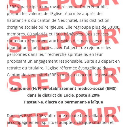
L’EREN participe à un travail reconnu d’intérêt public,
portant les valeurs de l’Eglise réformée auprès des
habitant-e-s du canton de Neuchâtel, sans distinction
d’origine sociale ou religieuse. Elle regroupe plus de 50’000
membres, 80 salariés et 1500 bénévoles. Des services
cantonaux répondent aux besoins des paroisses et de
populations spécifiques, avec l’objectif de rejoindre les
personnes dans leur recherche spirituelle, en leur
proposant un engagement responsable. Suite au départ en
retraite du titulaire, l’Église réformée évangélique du
Canton de Neuchâtel (EREN) met au concours le poste de:
Aumônier (H/F) en établissement médico-social (EMS)
dans le district du Locle, poste à 20%
Pasteur-e, diacre ou permanent-e laïque
Dans les EMS, l’EREN offre une écoute bienveillante et un
accompagnement spirituel adapté à chaque situation et