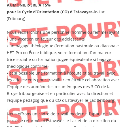
AUMÔNIER-ÈRE À 15%
pour le Cycle d’Orientation (CO) d’Estavaye
r-le-Lac
(Fribourg)
Nous recherchons une personne (homme ou femme) ayant
• une vocation en faveur des adolescents
• un bagage théologique (formation pastorale ou diaconale,
HET-Pro ou École biblique, voire formation d’animateur-
trice social-e ou formation jugée équivalente si bagage
théologique confirmé)
• et si possible une formation à l’écoute et au travail avec
les adolescents pour travailler en étroite collaboration avec
l’équipe des aumôneries œcuméniques des 3 CO de la
Broye fribourgeoise et en particulier avec la direction et
l’équipe pédagogique du CO d’Estavayer-le-Lac (Fribourg).
Nous offrons un cadre de travail moderne, l’appui de la
paroisse réformée d’Estavayer-le-Lac et de la direction du