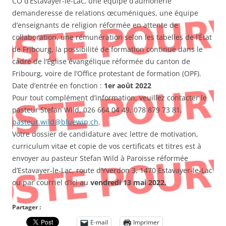
CO d’Estavayer-le-Lac, une équipe d’aumônerie
demanderesse de relations œcuméniques, une équipe
d’enseignants de religion réformée en attente de
collaboration, une rémunération selon les tabelles de l’État
de Fribourg, la possibilité de formation continue dans le
cadre de l’Église évangélique réformée du canton de
Fribourg, voire de l’Office protestant de formation (OPF).
Date d’entrée en fonction :
1er août 2022
Pour tout complément d’information, veuillez contacter le
pasteur Stefan Wild, 026 664 04 49, 078 879 73 81,
pasteur.wild@bluewin.ch
.
Votre dossier de candidature avec lettre de motivation,
curriculum vitae et copie de vos certificats et titres est à
envoyer au pasteur Stefan Wild à Paroisse réformée
d’Estavayer-le-Lac, route d’Yverdon 3, 1470 Estavayer-le-Lac
ou par courriel d’ici au
vendredi 13 mai 2022.
Partager :
E-mail
Imprimer