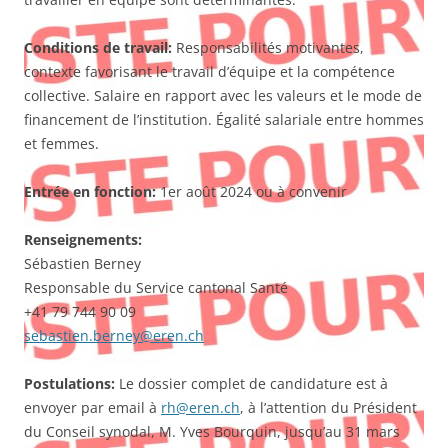
Conditions de travail:
Responsabilités motivantes,
contexte favorisant le travail d’équipe et la compétence
collective. Salaire en rapport avec les valeurs et le mode de
financement de l’institution. Égalité salariale entre hommes
et femmes.
Entrée en fonction:
1er août 2024 ou à convenir
Renseignements:
Sébastien Berney
Responsable du Service cantonal Santé
+41 79 744 90 09
sebastien.berney@eren.ch
Postulations:
Le dossier complet de candidature est à
envoyer par email à
rh@eren.ch
, à l’attention du Président
du Conseil synodal, M. Yves Bourquin, jusqu’au 31 mars