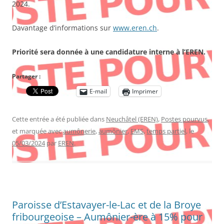
2024.
Davantage d’informations sur
www.eren.ch
.
Priorité sera donnée à une candidature interne à l’EREN.
Partager :
E-mail
Imprimer
Cette entrée a été publiée dans
Neuchâtel (EREN)
,
Postes pourvus
,
et marquée avec
aumônerie
,
aumônier
,
EMS
,
temps partiel
, le
05/03/2024
par
EREN
.
Paroisse d’Estavayer-le-Lac et de la Broye
fribourgeoise – Aumônier-ère à 15% pour