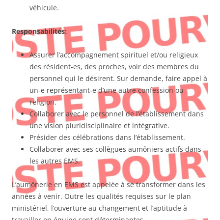
véhicule.
Responsabilités:
Assurer l’accompagnement spirituel et/ou religieux
des résident-es, des proches, voir des membres du
personnel qui le désirent. Sur demande, faire appel à
un-e représentant-e d’une autre confession ou
religion.
Collaborer avec le personnel de l’établissement dans
une vision pluridisciplinaire et intégrative.
Présider des célébrations dans l’établissement.
Collaborer avec ses collègues aumôniers actifs dans
les autres EMS.
L’aumônerie en EMS est appelée à se transformer dans les
années à venir. Outre les qualités requises sur le plan
ministériel, l’ouverture au changement et l’aptitude à
travailler en équipe sont déterminantes.