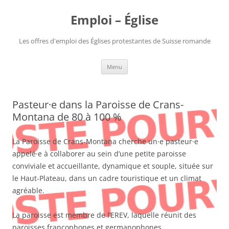
Aller
au
Emploi – Église
contenu
Les offres d'emploi des Églises protestantes de Suisse romande
Menu
Pasteur·e dans la Paroisse de Crans-
Montana de 80 à 100 %
La Paroisse de Crans-Montana cherche un·e pasteur·e
appelé·e à collaborer au sein d’une petite paroisse
conviviale et accueillante, dynamique et souple, située sur
le Haut-Plateau, dans un cadre touristique et un climat
agréable.
La paroisse est membre de l’EREV, laquelle réunit des
paroisses francophones et germanophones.