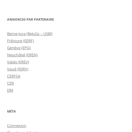
ANNONCES PAR PARTENAIRE
Berne-Jura (BeJuSo – USBJ)
Fribourg (EERF)
Genève (EPG)
Neuchâtel (EREN)
Valais (EREV)
Vaud (EERV)
CERFSA
CER
DM
MÉTA
Connexion