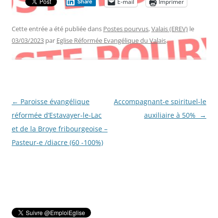
E-mail
Imprimer
Share
Cette entrée a été publiée dans
Postes pourvus
,
Valais (EREV)
le
03/03/2023
par
Eglise Réformée Evangélique du Valais
.
Navigation
←
Paroisse évangélique
Accompagnant-e spirituel-le
des
réformée d’Estavayer-le-Lac
auxiliaire à 50%
→
articles
et de la Broye fribourgeoise –
Pasteur-e /diacre (60 -100%)