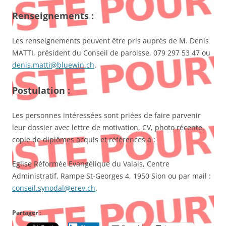
Renseignements :
Les renseignements peuvent être pris auprès de M. Denis
MATTI, président du Conseil de paroisse, 079 297 53 47 ou
denis.matti@bluewin.ch
.
Postulation :
Les personnes intéressées sont priées de faire parvenir
leur dossier avec lettre de motivation, CV, photo récente,
copie de diplômes acquis et références à :
Eglise Réformée Evangélique du Valais, Centre
Administratif, Rampe St-Georges 4, 1950 Sion ou par mail :
conseil.synodal@erev.ch
.
Partager :