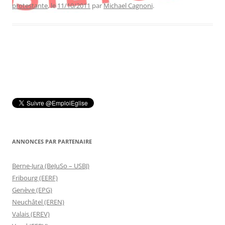
protestante
, le
11/10/2011
par
Michael Cagnoni
.
ANNONCES PAR PARTENAIRE
Berne-Jura (BeJuSo – USBJ)
Fribourg (EERF)
Genève (EPG)
Neuchâtel (EREN)
Valais (EREV)