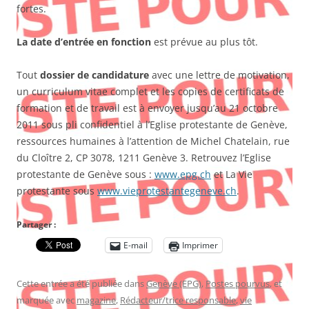
fortes.
La date d’entrée en fonction
est prévue au plus tôt.
Tout
dossier de candidature
avec une lettre de motivation,
un curriculum vitae complet et les copies de certificats de
formation et de travail est à envoyer jusqu’au 21 octobre
2011 sous pli confidentiel à l’Eglise protestante de Genève,
ressources humaines à l’attention de Michel Chatelain, rue
du Cloître 2, CP 3078, 1211 Genève 3. Retrouvez l’Eglise
protestante de Genève sous :
www.epg.ch
et La Vie
protestante sous
www.vieprotestantegeneve.ch
.
Partager :
E-mail
Imprimer
Cette entrée a été publiée dans
Genève (EPG)
,
Postes pourvus
, et
marquée avec
magazine
,
Rédacteur/trice responsable
,
vie