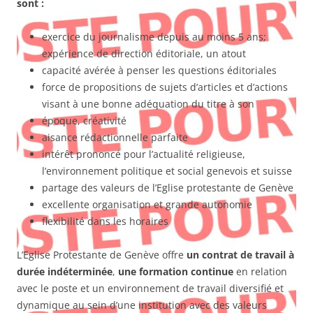
sont :
exercice du journalisme depuis au moins 5 ans;
expérience de direction éditoriale, un atout
capacité avérée à penser les questions éditoriales
force de propositions de sujets d’articles et d’actions
visant à une bonne adéquation du titre à son
époque, créativité
aisance rédactionnelle parfaite
intérêt prononcé pour l’actualité religieuse,
l’environnement politique et social genevois et suisse
partage des valeurs de l’Eglise protestante de Genève
excellente organisation et grande autonomie
flexibilité dans les horaires
L’Eglise Protestante de Genève offre
un contrat de travail à
durée indéterminée
,
une formation continue
en relation
avec le poste et un environnement de travail diversifié et
dynamique au sein d’une institution avec des valeurs