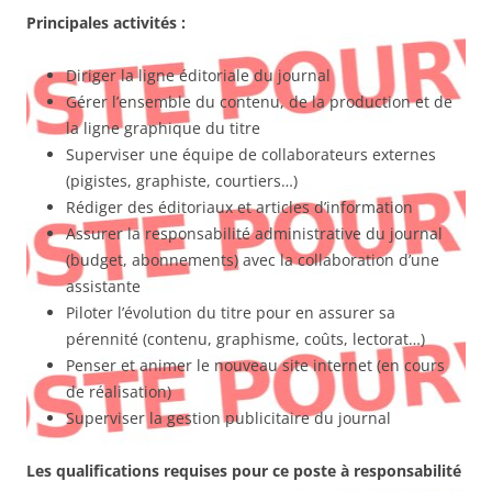
Principales activités :
Diriger la ligne éditoriale du journal
Gérer l’ensemble du contenu, de la production et de
la ligne graphique du titre
Superviser une équipe de collaborateurs externes
(pigistes, graphiste, courtiers…)
Rédiger des éditoriaux et articles d’information
Assurer la responsabilité administrative du journal
(budget, abonnements) avec la collaboration d’une
assistante
Piloter l’évolution du titre pour en assurer sa
pérennité (contenu, graphisme, coûts, lectorat…)
Penser et animer le nouveau site internet (en cours
de réalisation)
Superviser la gestion publicitaire du journal
Les qualifications requises pour ce poste à responsabilité