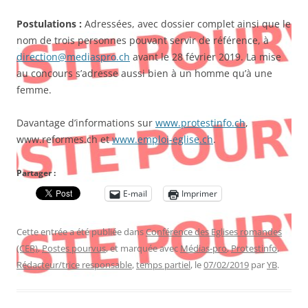
Postulations :
Adressées, avec dossier complet ainsi que le
nom de trois personnes pouvant servir de référence, à
direction@mediaspro.ch
avant le 28 février 2019. La mise
au concours s’adresse aussi bien à un homme qu’à une
femme.
Davantage d’informations sur
www.protestinfo.ch
,
www.reformes.ch et
www.emploi-eglise.ch
.
Partager :
E-mail
Imprimer
Cette entrée a été publiée dans
Conférence des Eglises romandes
(CER)
,
Postes pourvus
, et marquée avec
Médias-pro
,
Protestinfo
,
Rédacteur/trice responsable
,
temps partiel
, le
07/02/2019
par
YB
.