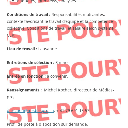
Enquêtes, interviews, analyses
Conditions de travail :
Responsabilités motivantes,
contexte favorisant le travail d’équipe et la compétence
collective. Conditions de travail et salaire selon système
CER.
Lieu de travail :
Lausanne
Entretiens de sélection :
8 mars
Entrée en fonction :
à convenir.
Renseignements :
Michel Kocher, directeur de Médias-
pro,
direction@mediaspro.ch
, + 41 79 691 15 57
Profil de poste à disposition sur demande.