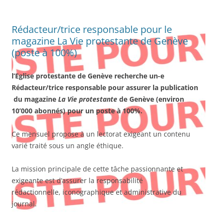
Rédacteur/trice responsable pour le
magazine La Vie protestante de Genève
(poste à 100%)
l’Eglise protestante de Genève recherche un-e
Rédacteur/trice responsable pour assurer la publication
du magazine
La Vie protestante
de Genève (environ
10’000 abonnés) pour un poste à 100%.
Ce mensuel propose à un lectorat exigeant un contenu
varié traité sous un angle éthique.
La mission principale de cette tâche passionnante et
exigeante est d’assurer la responsabilité
rédactionnelle, iconographique et administrative du
journal.