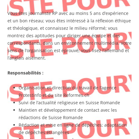
Vous êtes journaliste RP avec au moins 5 ans d’expérience
et un bon réseau; vous êtes intéressé à la réflexion éthique
et théologique, et connaissez le milieu réformé; vous
montrez des aptitudes pour diriger une équipe et des
correspondants, dans un environnement multimédia. Votre
sens de l’organisation est éprouvé; vous lisez l’allemand et
l’anglais aisément.
Responsabilités
:
Organisation et direction du travail de l’agence
Protestinfo et du site Reformes.ch
Suivi de l’actualité religieuse en Suisse Romande
Maintien et développement de contact avec les
rédactions de Suisse Romande
Rédaction et mise en ligne de dépêches; adaptation
de dépêches étrangères