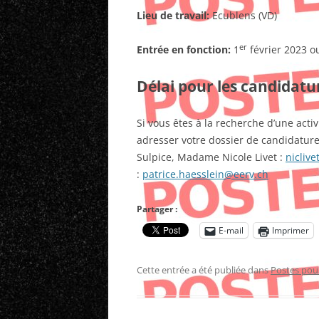
Lieu de travail:
Ecublens (VD)
er
Entrée en fonction:
1
février 2023 o
Délai pour les candidatu
Si vous êtes à la recherche d’une activ
adresser votre dossier de candidature 
Sulpice, Madame Nicole Livet :
nicliv
:
patrice.haesslein@eerv.ch
Partager :
E-mail
Imprimer
Cette entrée a été publiée dans
Postes pou