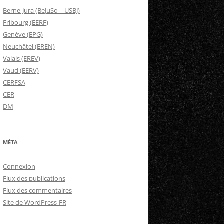
Berne-Jura (BeJuSo – USBJ)
Fribourg (EERF)
Genève (EPG)
Neuchâtel (EREN)
Valais (EREV)
Vaud (EERV)
CERFSA
CER
DM
MÉTA
Connexion
Flux des publications
Flux des commentaires
Site de WordPress-FR