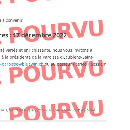
u à convenir
res : 17 décembre 2022
ité variée et enrichissante, nous vous invitons à
à la présidente de la Paroisse d’Ecublens-Saint-
et-paroisse@bluewin.ch
ou au pasteur Patrice Haesslein
rvus
,
Vaud (EERV)
le
22/11/2022
par
Anne-Sophie Rouvé
.