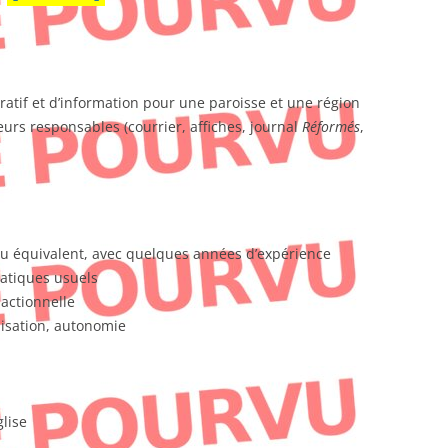
ratif et d’information pour une paroisse et une région
eurs responsables (courrier, affiches, journal
Réformés
,
u équivalent, avec quelques années d’expérience
matiques usuels
dactionnelle
anisation, autonomie
glise