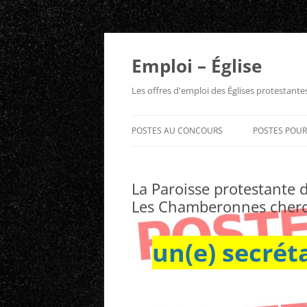
Aller
au
contenu
Emploi – Église
Les offres d'emploi des Églises protestant
POSTES AU CONCOURS
POSTES POU
La Paroisse protestante d
Les Chamberonnes cher
un(e) secrét