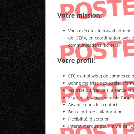
Votre mission:
Vous exécutez le travail administ
de l’EERV, en coordination avec l
communications, fichiers)
Votre profil:
CFC d’employé(e) de commerce o
Bonne maîtrise des outils infor
Maîtrise du français, aisance ré
Esprit d’initiative, sens de l’org
Aisance dans les contacts
Bon esprit de collaboration
Flexibilité, discrétion
Intérêt marqué pour la vie de l’E