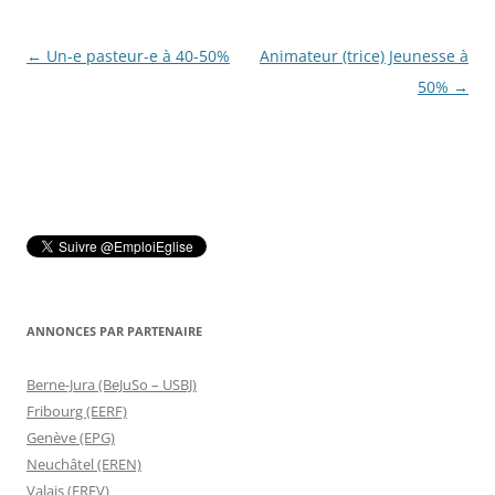
Navigation
←
Un-e pasteur-e à 40-50%
Animateur (trice) Jeunesse à
des
50%
→
articles
ANNONCES PAR PARTENAIRE
Berne-Jura (BeJuSo – USBJ)
Fribourg (EERF)
Genève (EPG)
Neuchâtel (EREN)
Valais (EREV)