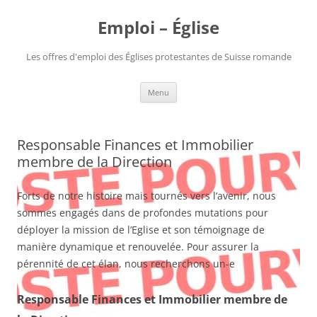
Aller
au
Emploi – Église
contenu
Les offres d'emploi des Églises protestantes de Suisse romande
Menu
Responsable Finances et Immobilier
membre de la Direction
Forts de notre histoire mais tournés vers l’avenir, nous
sommes engagés dans de profondes mutations pour
déployer la mission de l’Eglise et son témoignage de
manière dynamique et renouvelée. Pour assurer la
pérennité de cet élan, nous recherchons un-e
Responsable Finances et Immobilier membre de