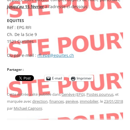
jusqu’au 15 février
à l’adresse ci-dessous :
EQUITES
Réf : EPG RFI
Ch. De la Scie 9
1521 Curtilles
Ou par e-mail :
rfi.epg@equites.ch
Partager :
E-mail
Imprimer
Cette entrée a été publiée dans
Genève (EPG)
,
Postes pourvus
, et
marquée avec
direction
,
finances
,
genève
,
immobilier
, le
23/01/2018
par
Michael Cagnoni
.