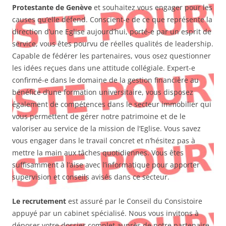
Protestante de Genève
et souhaitez vous engager pour les
causes qu’elle défend. Conscient-e de ce que représente la
direction d’une Eglise aujourd’hui, porté-e par un esprit de
service, vous êtes pourvu de réelles qualités de leadership.
Capable de fédérer les partenaires, vous osez questionner
les idées reçues dans une attitude collégiale. Expert-e
confirmé-e dans le domaine de la gestion financière au
bénéfice d’une formation universitaire, vous disposez
également de compétences dans le secteur immobilier qui
vous permettent de gérer notre patrimoine et de le
valoriser au service de la mission de l’Eglise. Vous savez
vous engager dans le travail concret et n’hésitez pas à
mettre la main aux tâches quotidiennes. Vous êtes
suffisamment à l’aise avec l’informatique pour apporter
supervision et conseils avisés dans ce secteur.
Le recrutement
est assuré par le Conseil du Consistoire
appuyé par un cabinet spécialisé. Nous vous invitons à
déposer votre dossier complet auprès de notre partenaire