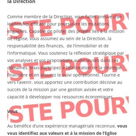
la Direction
Comme membre de la Direction, vous faites preuve d’un
leadership efficace pour poursuivre les mutations
engagées. Capable de piloter des projets liés à la mission
de l’Eglise, vous assumez au sein de la Direction, la
responsabilité des finances, de l’immobilier et de
l’informatique. Vous soutenez la réflexion stratégique par
vos analyses et vos propositions audacieuses dans ces
domaines. Vous participez à l’élaboration de la stratégie
financière et en assurez le suivi opérationnel. Tourné-e
vers l’avenir, vous apportez une contribution décisive au
succès de la mission par une gestion avisée et votre
capacité à développer nos ressources économiques.
Vous
Au bénéfice d’une expérience managériale reconnue,
vous
vous identifiez aux valeurs et à la mission de l’Eglise