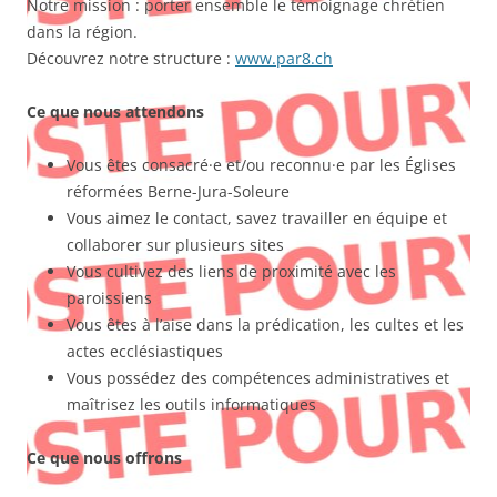
Notre mission : porter ensemble le témoignage chrétien
dans la région.
Découvrez notre structure :
www.par8.ch
Ce que nous attendons
Vous êtes consacré·e et/ou reconnu·e par les Églises
réformées Berne-Jura-Soleure
Vous aimez le contact, savez travailler en équipe et
collaborer sur plusieurs sites
Vous cultivez des liens de proximité avec les
paroissiens
Vous êtes à l’aise dans la prédication, les cultes et les
actes ecclésiastiques
Vous possédez des compétences administratives et
maîtrisez les outils informatiques
Ce que nous offrons