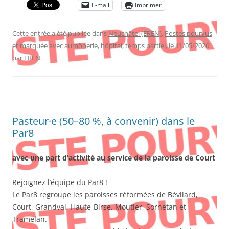
E-mail
Imprimer
Cette entrée a été publiée dans
Neuchâtel (EREN)
,
Postes pourvus
,
et marquée avec
aumônerie
,
hôpital
,
temps partiel
, le
11/05/2026
par
EREN
.
Pasteur·e (50–80 %, à convenir) dans le
Par8
avec une part d’activité au service de la paroisse de Court
Rejoignez l’équipe du Par8 !
Le Par8 regroupe les paroisses réformées de Bévilard,
Court, Grandval, Haute-Birse, Moutier, Sornetan et
Tramelan.