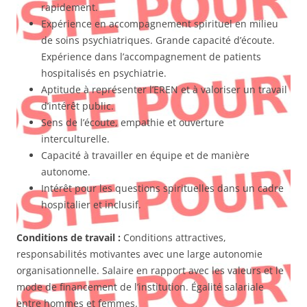
rapidement.
Expérience en accompagnement spirituel en milieu
de soins psychiatriques. Grande capacité d’écoute.
Expérience dans l’accompagnement de patients
hospitalisés en psychiatrie.
Aptitude à représenter l’EREN et à valoriser un travail
d’intérêt public.
Sens de l’écoute, empathie et ouverture
interculturelle.
Capacité à travailler en équipe et de manière
autonome.
Intérêt pour les questions spirituelles dans un cadre
hospitalier et inclusif.
Conditions de travail :
Conditions attractives,
responsabilités motivantes avec une large autonomie
organisationnelle. Salaire en rapport avec les valeurs et le
mode de financement de l’institution. Égalité salariale
entre hommes et femmes.