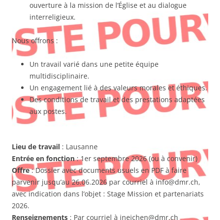
ouverture à la mission de l’Église et au dialogue
interreligieux.
Nous offrons :
Un travail varié dans une petite équipe
multidisciplinaire.
Un engagement lié à des valeurs morales et éthiques.
Des conditions de travail et des prestations adaptées
aux postes.
Lieu de travail
: Lausanne
Entrée en fonction
: 1er septembre 2026 (ou à convenir)
Offre
: Dossier avec documents usuels en PDF à faire
parvenir jusqu’au 26.06.2026 par courriel à info@dmr.ch,
avec indication dans l’objet : Stage Mission et partenariats
2026.
Renseignements
: Par courriel à ineichen@dmr.ch