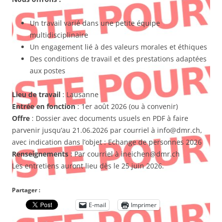
Un travail varié dans une petite équipe
multidisciplinaire
Un engagement lié à des valeurs morales et éthiques
Des conditions de travail et des prestations adaptées
aux postes
Lieu de travail
: Lausanne
Entrée en fonction
: 1er août 2026 (ou à convenir)
Offre
: Dossier avec documents usuels en PDF à faire
parvenir jusqu’au 21.06.2026 par courriel à info@dmr.ch,
avec indication dans l’objet : Echange de personnes 2026
Renseignements
: Par courriel à ineichen@dmr.ch
Les entretiens auront lieu dès le 25 juin 2026.
Partager :
E-mail
Imprimer