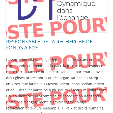
RESPONSABLE DE LA RECHERCHE DE
FONDS À 60%
L’association DM s’engage depuis plus de 60 ans en faveur
d’un monde où dominent la paix, la justice et le respect de
notre terre. Dans ce but, elle travaille en partenariat avec
des Églises protestantes et des organisations en Afrique,
en Amérique latine, au Moyen-Orient, dans l’océan Indien
et en Suisse, et participe à plusieurs réseaux multilatéraux.
DM soutient des programmes de coopération dans trois
domaines d’engagement, à savoir l’agroécologie,
l’éducation et le vivre ensemble (1. Paix et droits humains,