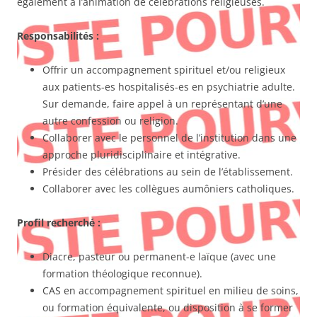
également à l’animation de célébrations religieuses.
Responsabilités :
Offrir un accompagnement spirituel et/ou religieux
aux patients-es hospitalisés-es en psychiatrie adulte.
Sur demande, faire appel à un représentant d’une
autre confession ou religion.
Collaborer avec le personnel de l’institution dans une
approche pluridisciplinaire et intégrative.
Présider des célébrations au sein de l’établissement.
Collaborer avec les collègues aumôniers catholiques.
Profil recherché :
Diacre, pasteur ou permanent-e laïque (avec une
formation théologique reconnue).
CAS en accompagnement spirituel en milieu de soins,
ou formation équivalente, ou disposition à se former