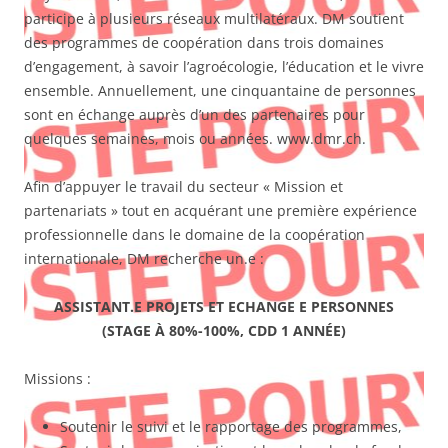
participe à plusieurs réseaux multilatéraux. DM soutient
des programmes de coopération dans trois domaines
d’engagement, à savoir l’agroécologie, l’éducation et le vivre
ensemble. Annuellement, une cinquantaine de personnes
sont en échange auprès d’un des partenaires pour
quelques semaines, mois ou années. www.dmr.ch.
Afin d’appuyer le travail du secteur « Mission et
partenariats » tout en acquérant une première expérience
professionnelle dans le domaine de la coopération
internationale, DM recherche un.e :
ASSISTANT.E PROJETS ET ECHANGE E PERSONNES
(STAGE À 80%-100%, CDD 1 ANNÉE)
Missions :
Soutenir le suivi et le rapportage des programmes,