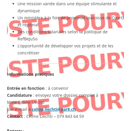
Une mission variée dans une équipe stimulante et
dynamique
Un ministère à la fois de proximité (paroisse de Court)
et régional
Des conditions salariales selon la politique de
RefBeJuSo
L’opportunité de développer vos projets et de les
concrétiser
Informations pratiques
Entrée en fonction
: à convenir
Candidature
: envoyez votre dossier complet à
Mme Céline Liechti
par e-mail à
celine.liechti@par8.ch
Contact
: Céline Liechti – 079 843 64 59
Partager :