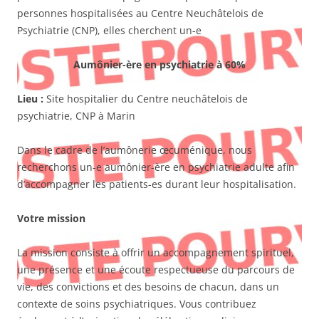
personnes hospitalisées au Centre Neuchâtelois de
Psychiatrie (CNP), elles cherchent un-e
Aumônier-ère en psychiatrie à 60%
Lieu :
Site hospitalier du Centre neuchâtelois de
psychiatrie, CNP à Marin
Dans le cadre de l’aumônerie œcuménique, nous
recherchons un-e aumônier-ère en psychiatrie adulte afin
d’accompagner les patients-es durant leur hospitalisation.
Votre mission
La mission consiste à offrir un accompagnement spirituel,
une présence et une écoute respectueuse du parcours de
vie, des convictions et des besoins de chacun, dans un
contexte de soins psychiatriques. Vous contribuez