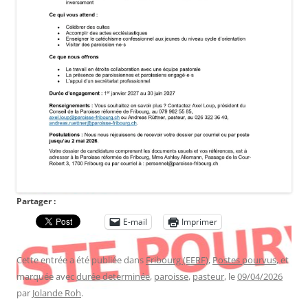
Partager :
E-mail
Imprimer
Cette entrée a été publiée dans
Fribourg (EERF)
,
Postes pourvus
, et
marquée avec
durée determinée
,
paroisse
,
pasteur
, le
09/04/2026
par
Jolande Roh
.