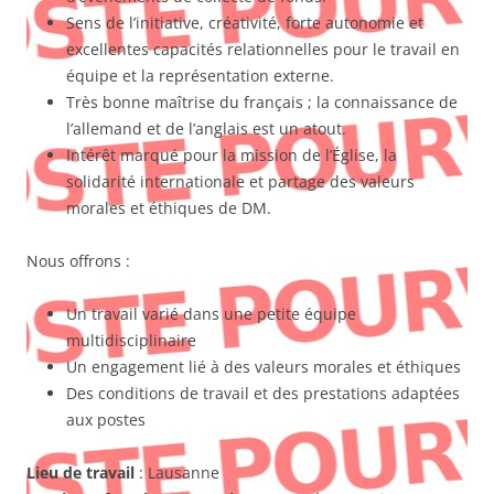
Sens de l’initiative, créativité, forte autonomie et
excellentes capacités relationnelles pour le travail en
équipe et la représentation externe.
Très bonne maîtrise du français ; la connaissance de
l’allemand et de l’anglais est un atout.
Intérêt marqué pour la mission de l’Église, la
solidarité internationale et partage des valeurs
morales et éthiques de DM.
Nous offrons :
Un travail varié dans une petite équipe
multidisciplinaire
Un engagement lié à des valeurs morales et éthiques
Des conditions de travail et des prestations adaptées
aux postes
Lieu de travail
: Lausanne