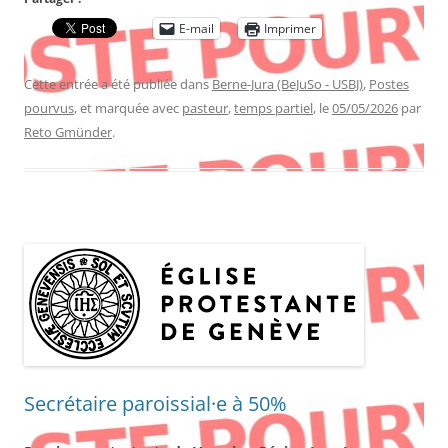
E-mail
Imprimer
Cette entrée a été publiée dans
Berne-Jura (BeJuSo - USBJ)
,
Postes
pourvus
, et marquée avec
pasteur
,
temps partiel
, le
05/05/2026
par
Reto Gmünder
.
Secrétaire paroissial·e à 50%