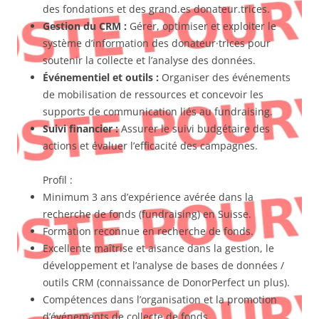
des fondations et des grand.es donateur.trices.
Gestion du CRM :
Gérer, optimiser et exploiter le
système d’information des donateur·trices pour
soutenir la collecte et l’analyse des données.
Événementiel et outils :
Organiser des événements
de mobilisation de ressources et concevoir les
supports de communication liés au fundraising.
Suivi financier :
Assurer le suivi budgétaire des
actions et évaluer l’efficacité des campagnes.
Profil :
Minimum 3 ans d’expérience avérée dans la
recherche de fonds (fundraising) en Suisse.
Formation reconnue en recherche de fonds.
Excellente maîtrise et aisance dans la gestion, le
développement et l’analyse de bases de données /
outils CRM (connaissance de DonorPerfect un plus).
Compétences dans l’organisation et la promotion
d’événements de collecte de fonds.