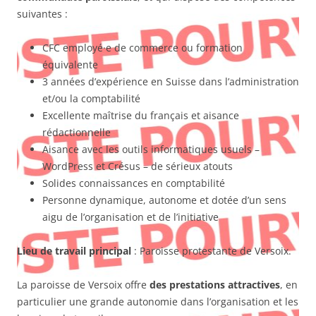
suivantes :
CFC employé·e de commerce ou formation
équivalente
3 années d’expérience en Suisse dans l’administration
et/ou la comptabilité
Excellente maîtrise du français et aisance
rédactionnelle
Aisance avec les outils informatiques usuels –
WordPress et Crésus – de sérieux atouts
Solides connaissances en comptabilité
Personne dynamique, autonome et dotée d’un sens
aigu de l’organisation et de l’initiative
Lieu de travail principal
: Paroisse protestante de Versoix.
La paroisse de Versoix offre
des prestations attractives
, en
particulier une grande autonomie dans l’organisation et les