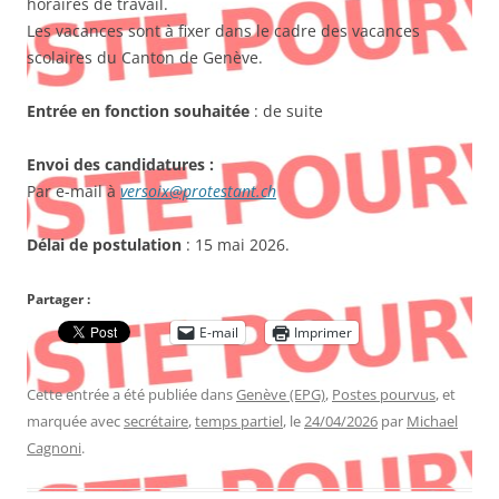
horaires de travail.
Les vacances sont à fixer dans le cadre des vacances
scolaires du Canton de Genève.
Entrée en fonction souhaitée
: de suite
Envoi des candidatures :
Par e-mail à
versoix@protestant.ch
Délai de postulation
: 15 mai 2026.
Partager :
E-mail
Imprimer
Cette entrée a été publiée dans
Genève (EPG)
,
Postes pourvus
, et
marquée avec
secrétaire
,
temps partiel
, le
24/04/2026
par
Michael
Cagnoni
.