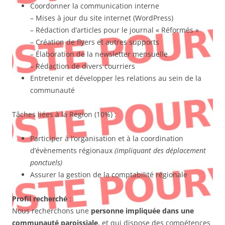
Coordonner la communication interne
– Mises à jour du site internet (WordPress)
– Rédaction d’articles pour le journal « Réformés »
– Création de flyers et autres supports
– Élaboration de la newsletter mensuelle
– Rédaction de divers courriers
Entretenir et développer les relations au sein de la
communauté
Tâches liées à la Région (10%) :
Participer à l’organisation et à la coordination
d’évènements régionaux
(impliquant des déplacement
ponctuels)
Assurer la gestion de la comptabilité régionale
Profil recherché
:
Nous recherchons une
personne impliquée dans une
communauté paroissiale
, et qui dispose des compétences