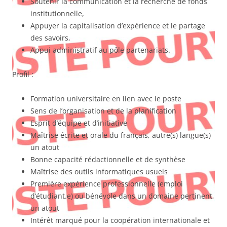
Soutenir la communication et la recherche de fonds
institutionnelle,
Appuyer la capitalisation d’expérience et le partage
des savoirs,
Appui administratif au pôle partenariats.
Profil :
Formation universitaire en lien avec le poste
Sens de l’organisation et de la planification
Esprit d’équipe et d’initiative
Maîtrise écrite et orale du français, autre(s) langue(s)
un atout
Bonne capacité rédactionnelle et de synthèse
Maîtrise des outils informatiques usuels
Première expérience professionnelle (emploi
d’étudiant.e) ou bénévole dans un domaine pertinent,
un atout
Intérêt marqué pour la coopération internationale et