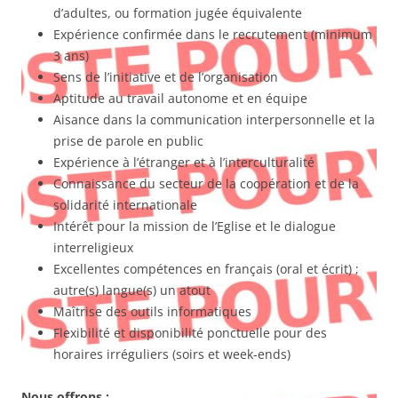
d’adultes, ou formation jugée équivalente
Expérience confirmée dans le recrutement (minimum
3 ans)
Sens de l’initiative et de l’organisation
Aptitude au travail autonome et en équipe
Aisance dans la communication interpersonnelle et la
prise de parole en public
Expérience à l’étranger et à l’interculturalité
Connaissance du secteur de la coopération et de la
solidarité internationale
Intérêt pour la mission de l’Eglise et le dialogue
interreligieux
Excellentes compétences en français (oral et écrit) ;
autre(s) langue(s) un atout
Maîtrise des outils informatiques
Flexibilité et disponibilité ponctuelle pour des
horaires irréguliers (soirs et week-ends)
Nous offrons :