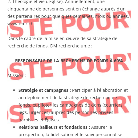
2. Théologie et vie d’Église). Annuellement, une
cinquantaine de personnes sont en échange auprès d’un
des partenaires pour quelques semaines, mois ou années.
www.dmr.ch.
Dans le cadre de la mise en œuvre de sa stratégie de
recherche de fonds, DM recherche un.e :
RESPONSABLE DE LA RECHERCHE DE FONDS À 60%
Mission :
Stratégie et campagnes :
Participer à l’élaboration et
au déploiement de la stratégie de recherche de
fonds, et piloter les campagnes de dons (courriers,
legs, urgences) auprès des personnes privées,
paroisses et Églises.
Relations bailleurs et fondations :
Assurer la
prospection, la fidélisation et le suivi personnalisé