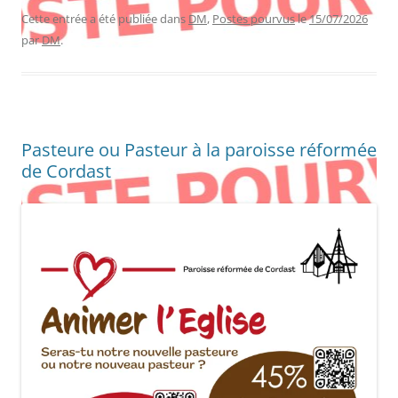
Cette entrée a été publiée dans
DM
,
Postes pourvus
le
15/07/2026
par
DM
.
Pasteure ou Pasteur à la paroisse réformée
de Cordast