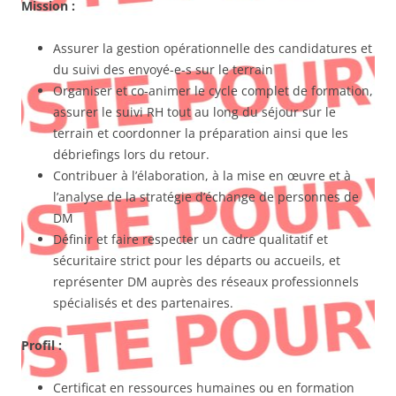
Mission :
Assurer la gestion opérationnelle des candidatures et
du suivi des envoyé-e-s sur le terrain
Organiser et co-animer le cycle complet de formation,
assurer le suivi RH tout au long du séjour sur le
terrain et coordonner la préparation ainsi que les
débriefings lors du retour.
Contribuer à l’élaboration, à la mise en œuvre et à
l’analyse de la stratégie d’échange de personnes de
DM
Définir et faire respecter un cadre qualitatif et
sécuritaire strict pour les départs ou accueils, et
représenter DM auprès des réseaux professionnels
spécialisés et des partenaires.
Profil :
Certificat en ressources humaines ou en formation