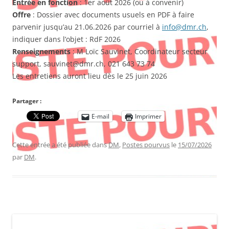
Entrée en fonction
: 1er août 2026 (ou à convenir)
Offre
: Dossier avec documents usuels en PDF à faire
parvenir jusqu’au 21.06.2026 par courriel à
info@dmr.ch
,
indiquer dans l’objet : RdF 2026
Renseignements
: M Loïc Sauvinet, Coordinateur secteur
support, sauvinet@dmr.ch, 021 643 73 74
Les entretiens auront lieu dès le 25 juin 2026
Partager :
E-mail
Imprimer
Cette entrée a été publiée dans
DM
,
Postes pourvus
le
15/07/2026
par
DM
.