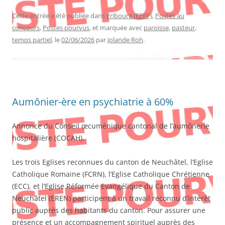
Cette entrée a été publiée dans
Fribourg (EERF)
,
Postes au
concours
,
Postes pourvus
, et marquée avec
paroisse
,
pasteur
,
temps partiel
, le
02/06/2026
par
Jolande Roh
.
Aumônier-ère en psychiatrie à 60%
Annonce du Conseil œcuménique cantonal de l’aumônerie
hospitalière (COCAH).
Les trois Eglises reconnues du canton de Neuchâtel, l’Eglise
Catholique Romaine (FCRN), l’Eglise Catholique Chrétienne
(ECC), et l’Eglise Réformée Evangélique du Canton de
Neuchâtel (EREN) participent à un travail reconnu d’intérêt
public auprès des habitants du canton. Pour assurer une
présence et un accompagnement spirituel auprès des