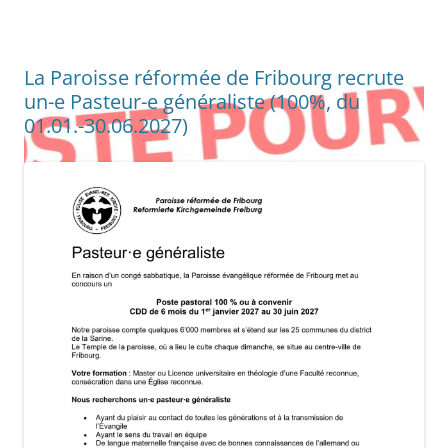
La Paroisse réformée de Fribourg recrute
un-e Pasteur-e généraliste (100%, du
01.01.-30.06.2027)