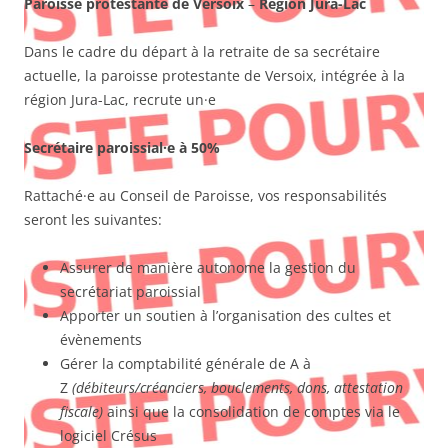
Paroisse protestante de Versoix
–
Région Jura-Lac
Dans le cadre du départ à la retraite de sa secrétaire
actuelle, la paroisse protestante de Versoix, intégrée à la
région Jura-Lac, recrute un·e
Secrétaire paroissial·e à 50%
Rattaché·e au Conseil de Paroisse, vos responsabilités
seront les suivantes:
Assurer de manière autonome la gestion du
secrétariat paroissial
Apporter un soutien à l’organisation des cultes et
évènements
Gérer la comptabilité générale de A à
Z
(débiteurs/créanciers, bouclements, dons, attestation
fiscale)
ainsi que la consolidation de comptes via le
logiciel Crésus