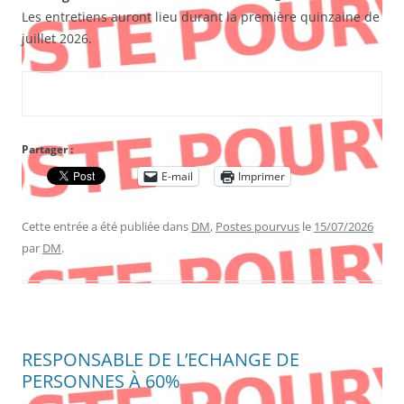
Les entretiens auront lieu durant la première quinzaine de
juillet 2026.
Partager :
E-mail
Imprimer
Cette entrée a été publiée dans
DM
,
Postes pourvus
le
15/07/2026
par
DM
.
RESPONSABLE DE L’ECHANGE DE
PERSONNES À 60%