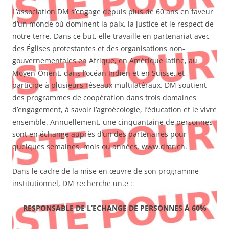
L’association DM s’engage depuis plus de 60 ans en faveur
d’un monde où dominent la paix, la justice et le respect de
notre terre. Dans ce but, elle travaille en partenariat avec
des Églises protestantes et des organisations non-
gouvernementales en Afrique, en Amérique latine, au
Moyen-Orient, dans l’océan Indien et en Suisse, et
participe à plusieurs réseaux multilatéraux. DM soutient
des programmes de coopération dans trois domaines
d’engagement, à savoir l’agroécologie, l’éducation et le vivre
ensemble. Annuellement, une cinquantaine de personnes
sont en échange auprès d’un des partenaires pour
quelques semaines, mois ou années. www.dmr.ch.
Dans le cadre de la mise en œuvre de son programme
institutionnel, DM recherche un.e :
RESPONSABLE DE L’ECHANGE DE PERSONNES À 60%