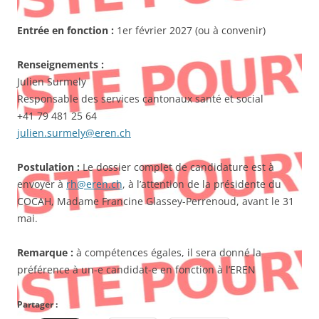
Entrée en fonction :
1er février 2027 (ou à convenir)
Renseignements :
Julien Surmely
Responsable des services cantonaux santé et social
+41 79 481 25 64
julien.surmely@eren.ch
Postulation :
Le dossier complet de candidature est à
envoyer à
rh@eren.ch
, à l’attention de la présidente du
COCAH, Madame Francine Glassey-Perrenoud, avant le 31
mai.
Remarque :
à compétences égales, il sera donné la
préférence à un-e candidat-e en fonction à l’EREN
Partager :