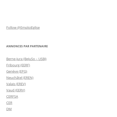
Follow @EmploiEglise
ANNONCES PAR PARTENAIRE
Berne-Jura (BeJuSo – USBJ)
Fribourg (EERF)
Genève (EPG)
Neuchâtel (EREN)
Valais (EREV)
Vaud (EERV)
CERFSA
CER
DM