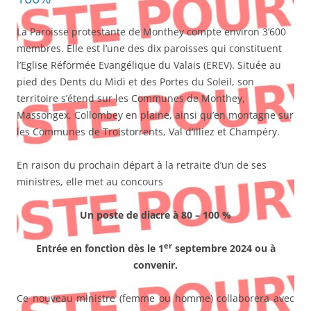
La Paroisse protestante de Monthey compte environ 3’600
membres. Elle est l’une des dix paroisses qui constituent
l’Eglise Réformée Evangélique du Valais (EREV). Située au
pied des Dents du Midi et des Portes du Soleil, son
territoire s’étend sur les Communes de Monthey,
Massongex, Collombey en plaine, ainsi qu’en montagne sur
les Communes de Troistorrents, Val d’Illiez et Champéry.
En raison du prochain départ à la retraite d’un de ses
ministres, elle met au concours
Un poste de diacre à 80 – 100 %
er
Entrée en fonction dès le 1
septembre 2024 ou à
convenir.
Ce nouveau ministre (femme ou homme) collaborera avec