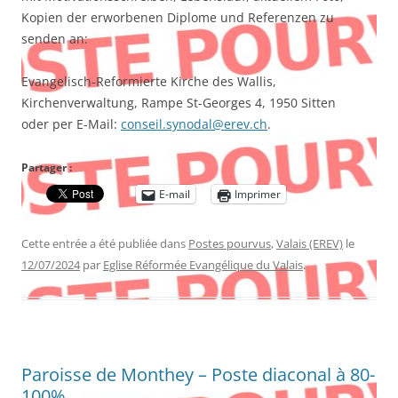
Kopien der erworbenen Diplome und Referenzen zu
senden an:
Evangelisch-Reformierte Kirche des Wallis,
Kirchenverwaltung, Rampe St-Georges 4, 1950 Sitten
oder per E-Mail:
conseil.synodal@erev.ch
.
Partager :
E-mail
Imprimer
Cette entrée a été publiée dans
Postes pourvus
,
Valais (EREV)
le
12/07/2024
par
Eglise Réformée Evangélique du Valais
.
Paroisse de Monthey – Poste diaconal à 80-
100%