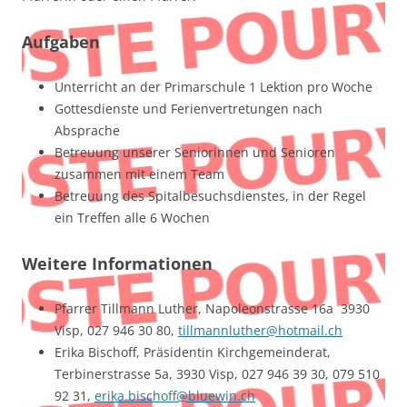
Aufgaben
Unterricht an der Primarschule 1 Lektion pro Woche
Gottesdienste und Ferienvertretungen nach
Absprache
Betreuung unserer Seniorinnen und Senioren
zusammen mit einem Team
Betreuung des Spitalbesuchsdienstes, in der Regel
ein Treffen alle 6 Wochen
Weitere Informationen
Pfarrer Tillmann Luther, Napoleonstrasse 16a 3930
Visp, 027 946 30 80,
tillmannluther@hotmail.ch
Erika Bischoff, Präsidentin Kirchgemeinderat,
Terbinerstrasse 5a, 3930 Visp, 027 946 39 30, 079 510
92 31,
erika.bischoff@bluewin.ch