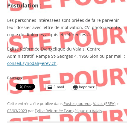
Postulation :
Les personnes intéressées sont priées de faire parvenir
leur dossier avec lettre de motivation, CV, photo récente,
copie de diplômes acquis et références à :
Eglise Réformée Evangélique du Valais, Centre
Administratif, Rampe St-Georges 4, 1950 Sion ou par mail :
conseil.synodal@erev.ch
.
Partager :
E-mail
Imprimer
Cette entrée a été publiée dans
Postes pourvus
,
Valais (EREV)
le
03/03/2023
par
Eglise Réformée Evangélique du Valais
.