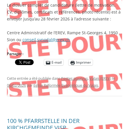
Le dossier complet de candidature (lettre de motivation,
CV, diplômes, certificats et références, photo récente) est à
envoyer jusqu’au 28 février 2026 à l’adresse suivante :
Centre Administratif de l’EREV, Rampe St-Georges 4, 1950
Sion ou
conseil.synodal@erev.ch
Partager :
E-mail
Imprimer
Cette entrée a été publiée dans
Postes pourvus
,
Valais (EREV)
le
06/02/2026
par
Eglise Réformée Evangélique du Valais
.
100 % PFARRSTELLE IN DER
KIRCHGEMEINDE VISP