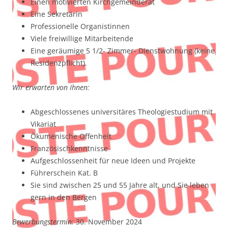
Einen motivierten Kirchgemeinderat
Eine Sekretärin
Professionelle Organistinnen
Viele freiwillige Mitarbeitende
Eine geräumige 5 1/2- Zimmer- Dienstwohnung (keine
Residenzpflicht).
Wir erwarten von Ihnen:
Abgeschlossenes universitäres Theologiestudium mit
Vikariat
Ökumenische Offenheit
Französischkenntnisse
Aufgeschlossenheit für neue Ideen und Projekte
Führerschein Kat. B
Sie sind zwischen 25 und 55 Jahre alt, und Sie leben
gern in den Bergen
Bewerbungstermin:
30. November 2024