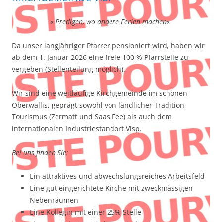
«
Predigen, wo andere Ferien machen
«
Da unser langjähriger Pfarrer pensioniert wird, haben wir
ab dem 1. Januar 2026 eine freie 100 % Pfarrstelle zu
vergeben (Stellenteilung möglich).
Wir sind eine weitläufige Kirchgemeinde im schönen
Oberwallis, geprägt sowohl von ländlicher Tradition,
Tourismus (Zermatt und Saas Fee) als auch dem
internationalen Industriestandort Visp.
Bei uns finden Sie:
Ein attraktives und abwechslungsreiches Arbeitsfeld
Eine gut eingerichtete Kirche mit zweckmässigen
Nebenräumen
Eine Kollegin mit einer 25% Stelle