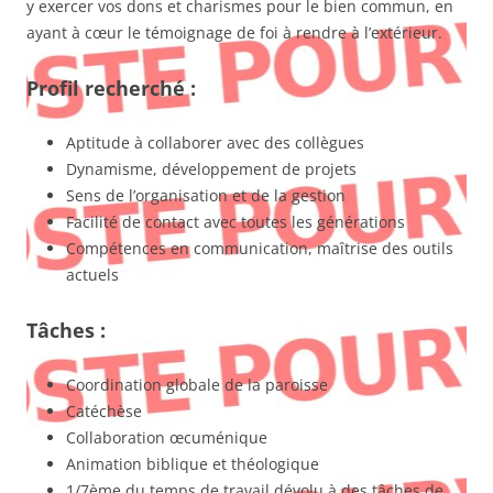
y exercer vos dons et charismes pour le bien commun, en
ayant à cœur le témoignage de foi à rendre à l’extérieur.
Profil recherché :
Aptitude à collaborer avec des collègues
Dynamisme, développement de projets
Sens de l’organisation et de la gestion
Facilité de contact avec toutes les générations
Compétences en communication, maîtrise des outils
actuels
Tâches :
Coordination globale de la paroisse
Catéchèse
Collaboration œcuménique
Animation biblique et théologique
1/7ème du temps de travail dévolu à des tâches de