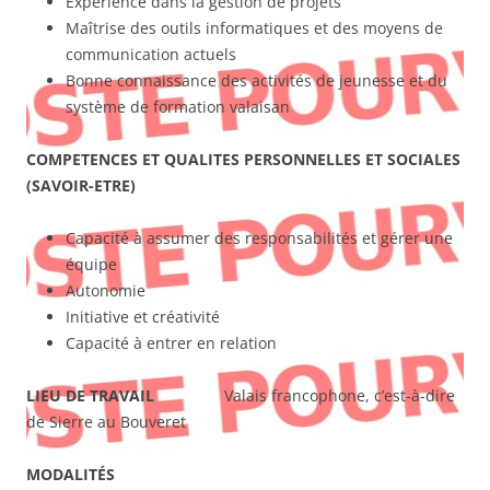
Expérience dans la gestion de projets
Maîtrise des outils informatiques et des moyens de
communication actuels
Bonne connaissance des activités de jeunesse et du
système de formation valaisan
COMPETENCES ET QUALITES PERSONNELLES ET SOCIALES
(SAVOIR-ETRE)
Capacité à assumer des responsabilités et gérer une
équipe
Autonomie
Initiative et créativité
Capacité à entrer en relation
LIEU DE TRAVAIL
Valais francophone, c’est-à-dire
de Sierre au Bouveret
MODALITÉS