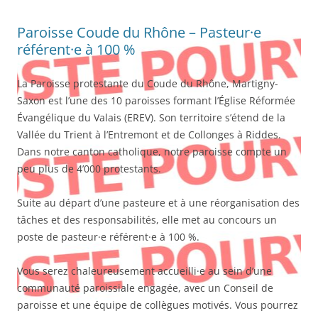
Paroisse Coude du Rhône – Pasteur·e
référent·e à 100 %
La Paroisse protestante du Coude du Rhône, Martigny-
Saxon est l’une des 10 paroisses formant l’Église Réformée
Évangélique du Valais (EREV). Son territoire s’étend de la
Vallée du Trient à l’Entremont et de Collonges à Riddes.
Dans notre canton catholique, notre paroisse compte un
peu plus de 4’000 protestants.
Suite au départ d’une pasteure et à une réorganisation des
tâches et des responsabilités, elle met au concours un
poste de pasteur·e référent·e à 100 %.
Vous serez chaleureusement accueilli·e au sein d’une
communauté paroissiale engagée, avec un Conseil de
paroisse et une équipe de collègues motivés. Vous pourrez