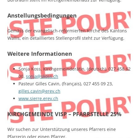
Anstellungsbedingungen
Gemäss der evangelisch-reformierten Kirche des Kantons
Wallis, ein detailliertes Stellenprofil steht zur Verfügung.
Weitere Informationen
Sonja Koss, Kirchgemeinderätin, (deutsch), 027 458 62
00,
sonja@skoss.ch
Pasteur Gilles Cavin, (français), 027 455 09 23,
gilles.cavin@erev.ch
www.sierre.erev.ch
KIRCHGEMEINDE VISP – PFARRSTELLE 25%
Wir suchen zur Unterstützung unseres Pfarrers eine
Pfarrerin oder einen Pfarrer.