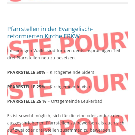
Pfarrstellen in der Evangelisch-
reformierten Kirche ERKW
Im sonnigen Wallis sind für den deutschsprachigen Teil
drei Pfarrstellen neu zu besetzen.
PFARRSTELLE 50%
– Kirchgemeinde Siders
PFARRSTELLE 25%
– Kirchgemeinde Visp
PFARRSTELLE 25 %
– Ortsgemeinde Leukerbad
Es ist sowohl möglich, sich für die eine oder andere der
ausgeschriebenen Pfarrstellen zu bewerben als auch sich
auf zwei oder drei Stellen zusammen zu bewerben.