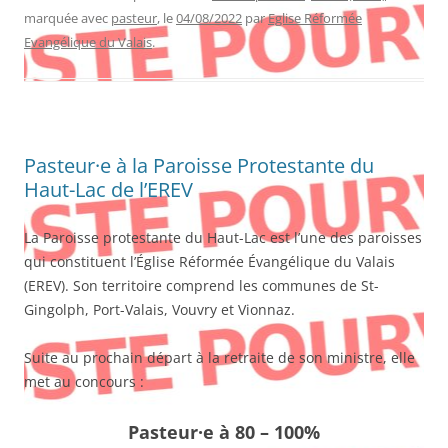
marquée avec
pasteur
, le
04/08/2022
par
Eglise Réformée
Evangélique du Valais
.
Pasteur·e à la Paroisse Protestante du
Haut-Lac de l’EREV
La Paroisse protestante du Haut-Lac est l’une des paroisses
qui constituent l’Église Réformée Évangélique du Valais
(EREV). Son territoire comprend les communes de St-
Gingolph, Port-Valais, Vouvry et Vionnaz.
Suite au prochain départ à la retraite de son ministre, elle
met au concours :
Pasteur·e
à 80 – 100%