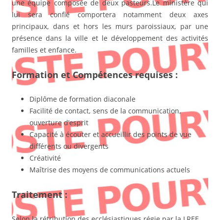
une équipe composée de deux pasteurs.Le ministère qui
lui sera confié comportera notamment deux axes
principaux, dans et hors les murs paroissiaux, par une
présence dans la ville et le développement des activités
familles et enfance.
Formation et Compétences requises :
Diplôme de formation diaconale
Facilité de contact, sens de la communication,
ouverture d’esprit
Capacité à écouter et accueillir des points de vue
différents ou divergents
Créativité
Maîtrise des moyens de communications actuels
Traitement :
Selon la rétribution des ecclésiastiques régie par la LREE