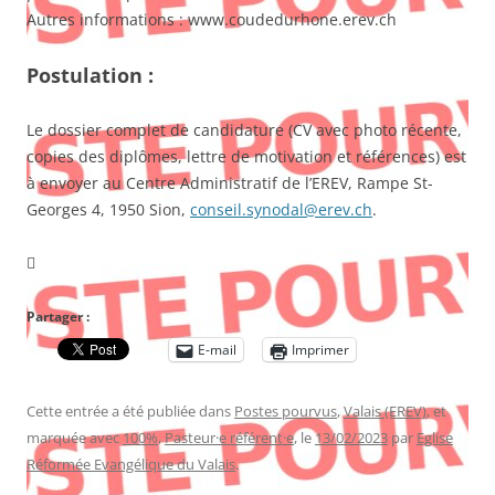
Autres informations : www.coudedurhone.erev.ch
Postulation :
Le dossier complet de candidature (CV avec photo récente,
copies des diplômes, lettre de motivation et références) est
à envoyer au Centre Administratif de l’EREV, Rampe St-
Georges 4, 1950 Sion,
conseil.synodal@erev.ch
.

Partager :
E-mail
Imprimer
Cette entrée a été publiée dans
Postes pourvus
,
Valais (EREV)
, et
marquée avec
100%
,
Pasteur·e référent·e
, le
13/02/2023
par
Eglise
Réformée Evangélique du Valais
.