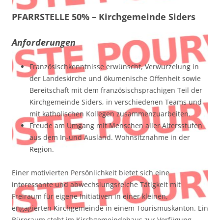
PFARRSTELLE 50%
– Kirchgemeinde Siders
Anforderungen
Französischkenntnisse erwünscht, Verwurzelung in
der Landeskirche und ökumenische Offenheit sowie
Bereitschaft mit dem französischsprachigen Teil der
Kirchgemeinde Siders, in verschiedenen Teams und
mit katholischen Kollegen zusammenzuarbeiten.
Freude am Umgang mit Menschen aller Altersstufen
aus dem In-und Ausland. Wohnsitznahme in der
Region.
Einer motivierten Persönlichkeit bietet sich eine
interessante und abwechslungsreiche Tätigkeit mit
Freiraum für eigene Initiativen in einer kleinen,
engagierten Kirchgemeinde in einem Tourismuskanton. Ein
Büroraum steht im Kirchgemeindehaus zur Verfügung.