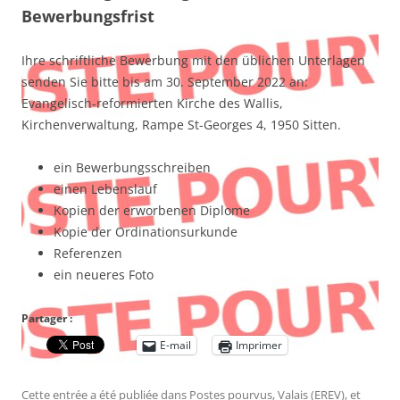
Bewerbungsfrist
Ihre schriftliche Bewerbung mit den üblichen Unterlagen
senden Sie bitte bis am 30. September 2022 an:
Evangelisch-reformierten Kirche des Wallis,
Kirchenverwaltung, Rampe St-Georges 4, 1950 Sitten.
ein Bewerbungsschreiben
einen Lebenslauf
Kopien der erworbenen Diplome
Kopie der Ordinationsurkunde
Referenzen
ein neueres Foto
Partager :
E-mail
Imprimer
Cette entrée a été publiée dans
Postes pourvus
,
Valais (EREV)
, et