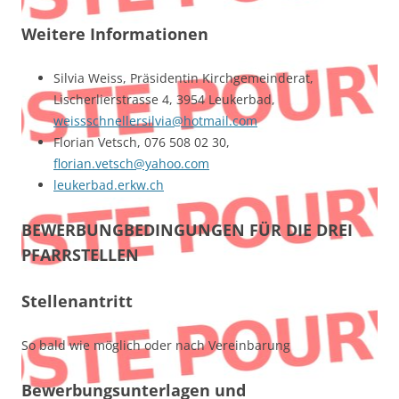
Weitere Informationen
Silvia Weiss, Präsidentin Kirchgemeinderat,
Lischerlierstrasse 4, 3954 Leukerbad,
weissschnellersilvia@hotmail.com
Florian Vetsch, 076 508 02 30,
florian.vetsch@yahoo.com
leukerbad.erkw.ch
BEWERBUNGBEDINGUNGEN FÜR DIE DREI
PFARRSTELLEN
Stellenantritt
So bald wie möglich oder nach Vereinbarung
Bewerbungsunterlagen und