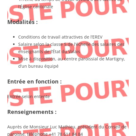
l’Église cantonale
Modalités :
Conditions de travail attractives de l’EREV
Salaire selon la classe 5 de l’échelle des salaires des
enseignants de l’État du Valais
Mise à disposition, au centre paroissial de Martigny,
d’un bureau équipé
Entrée en fonction :
Entrée selon entente
Renseignements :
Auprès de Monsieur Luc Mathieu, président du Conseil de
paroisse, téléphone +41 78 611 84 84