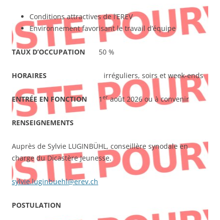
Conditions attractives de l’EREV
Environnement favorisant le travail d’équipe
TAUX D’OCCUPATION
50 %
HORAIRES
irréguliers, soirs et week-ends
er
ENTRÉE EN FONCTION
1
août 2026 ou à convenir
RENSEIGNEMENTS
Auprès de Sylvie LUGINBÜHL, conseillère synodale en
charge du Dicastère Jeunesse.
sylvie.luginbuehl@erev.ch
POSTULATION