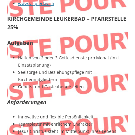
www.visp.erkw.ch
KIRCHGEMEINDE LEUKERBAD – PFARRSTELLE
25%
Aufgaben
Halten von 2 oder 3 Gottesdienste pro Monat (inkl.
Einsatzplanung)
Seelsorge und Beziehungspflege mit
Kirchenmitgliedern
Gebets- und Gästeabende leiten
Anforderungen
Innovative und flexible Persönlichkeit
Teamplayer mit ehrlichem Charakter
Jesus Christus steht im Mittelpunkt Ihres Lebens