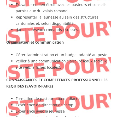
Travailler en lien étroit avec les pasteurs et conseils
paroissiaux du Valais romand.
Représenter la jeunesse au sein des structures
cantonales et, selon disponibilité,
dans les réseaux romands / suisses.
Organisation et communication
Gérer l’administration et un budget adapté au poste.
Veiller à une communication claire (réseaux sociaux,
site web, affiches locales).
CONNAISSANCES ET COMPETENCES PROFESSIONNELLES
REQUISES (SAVOIR-FAIRE)
Formation de pasteur·e ou de diacre
Expérience de direction de camp
Expérience avec la jeunesse