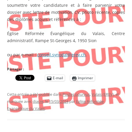
soumettre votre candidature et à faire parvenir votre
dossier avec lettre de motivation, CV, photo récente, copies
des diplômes acquis et références à :
Église Réformée Évangélique du Valais
,
Centre
administratif
,
Rampe St-Georges 4
,
1950 Sion
ou par e-mail :
conseil.synodal@erev.ch
.
Partager :
E-mail
Imprimer
Cette entrée a été publiée dans
Postes pourvus
,
Valais (EREV)
, et
marquée avec
diacre
, le
15/03/2024
par
Eglise Réformée
Evangélique du Valais
.