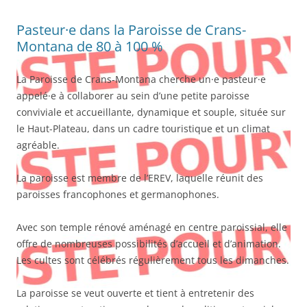
Pasteur·e dans la Paroisse de Crans-
Montana de 80 à 100 %
La Paroisse de Crans-Montana cherche un·e pasteur·e
appelé·e à collaborer au sein d’une petite paroisse
conviviale et accueillante, dynamique et souple, située sur
le Haut-Plateau, dans un cadre touristique et un climat
agréable.
La paroisse est membre de l’EREV, laquelle réunit des
paroisses francophones et germanophones.
Avec son temple rénové aménagé en centre paroissial, elle
offre de nombreuses possibilités d’accueil et d’animation.
Les cultes sont célébrés régulièrement tous les dimanches.
La paroisse se veut ouverte et tient à entretenir des