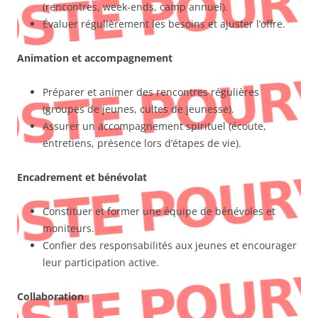
(rencontres, week-ends, camp annuel).
Évaluer régulièrement les besoins et ajuster l’offre.
Animation et accompagnement
Préparer et animer des rencontres régulières
(groupes de jeunes, cultes de jeunesse).
Assurer un accompagnement spirituel (écoute,
entretiens, présence lors d’étapes de vie).
Encadrement et bénévolat
Constituer et former une équipe de bénévoles et
moniteurs.
Confier des responsabilités aux jeunes et encourager
leur participation active.
Collaboration