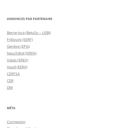
ANNONCES PAR PARTENAIRE
Berne-Jura (BeJuSo – USBJ)
Fribourg (EERF)
Genève (EPG)
Neuchâtel (EREN)
Valais (EREV)
Vaud (EERV)
CERFSA
CER
DM
MÉTA
Connexion