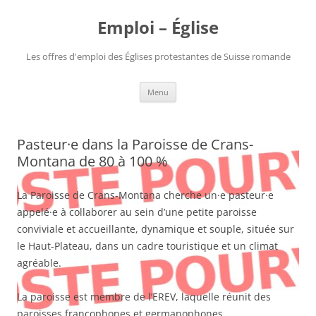
Aller
au
Emploi – Église
contenu
Les offres d'emploi des Églises protestantes de Suisse romande
Menu
Pasteur·e dans la Paroisse de Crans-
Montana de 80 à 100 %
La Paroisse de Crans-Montana cherche un·e pasteur·e
appelé·e à collaborer au sein d’une petite paroisse
conviviale et accueillante, dynamique et souple, située sur
le Haut-Plateau, dans un cadre touristique et un climat
agréable.
La paroisse est membre de l’EREV, laquelle réunit des
paroisses francophones et germanophones.