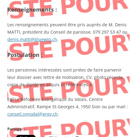
Renseignements :
Les renseignements peuvent être pris auprès de M. Denis
MATTI, président du Conseil de paroisse, 079 297 53 47 ou
denis.matti@bluewin.ch
.
Postulation :
Les personnes intéressées sont priées de faire parvenir
leur dossier avec lettre de motivation, CV, photo récente,
copie de diplômes acquis et références à :
Eglise Réformée Evangélique du Valais, Centre
Administratif, Rampe St-Georges 4, 1950 Sion ou par mail :
conseil.synodal@erev.ch
.
Partager :