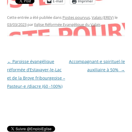
E-mail
Imprimer
Cette entrée a été publiée dans
Postes pourvus
,
Valais (EREV)
le
03/03/2023
par
Eglise Réformée Evangélique du Valais
.
Navigation
←
Paroisse évangélique
Accompagnant-e spirituel-le
des
réformée d’Estavayer-le-Lac
auxiliaire à 50%
→
articles
et de la Broye fribourgeoise –
Pasteur-e /diacre (60 -100%)