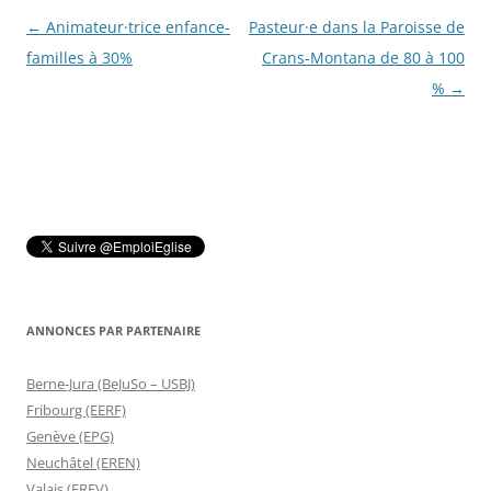
Navigation
←
Animateur·trice enfance-
Pasteur·e dans la Paroisse de
des
familles à 30%
Crans-Montana de 80 à 100
articles
%
→
ANNONCES PAR PARTENAIRE
Berne-Jura (BeJuSo – USBJ)
Fribourg (EERF)
Genève (EPG)
Neuchâtel (EREN)
Valais (EREV)