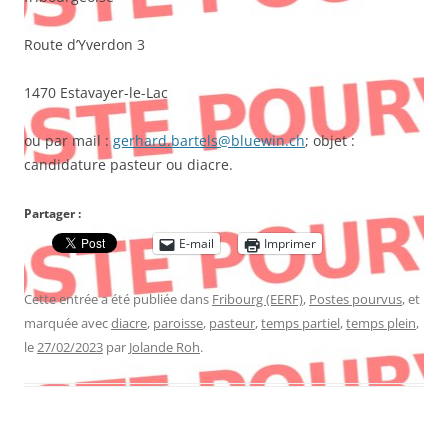
Route d’Yverdon 3
1470 Estavayer-le-Lac
ou par mail :
gerhard.bartels@bluewin.ch
; objet :
candidature pasteur ou diacre.
Partager :
E-mail
Imprimer
Cette entrée a été publiée dans
Fribourg (EERF)
,
Postes pourvus
, et
marquée avec
diacre
,
paroisse
,
pasteur
,
temps partiel
,
temps plein
,
le
27/02/2023
par
Jolande Roh
.