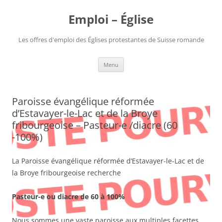
Aller
au
Emploi – Église
contenu
Les offres d'emploi des Églises protestantes de Suisse romande
Menu
Paroisse évangélique réformée
d’Estavayer-le-Lac et de la Broye
fribourgeoise – Pasteur-e /diacre (60
-100%)
La Paroisse évangélique réformée d’Estavayer-le-Lac et de
la Broye fribourgeoise recherche
Pasteur-e ou diacre de 60 à 100%
Nous sommes une vaste paroisse aux multiples facettes