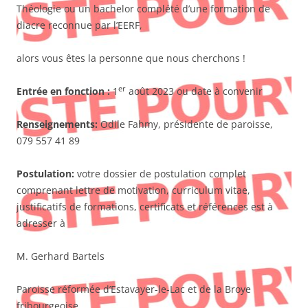
Théologie ou un bachelor complété d’une formation de
diacre reconnue par l’EERF,
alors vous êtes la personne que nous cherchons !
er
Entrée en fonction :
1
août 2023 ou date à convenir
Renseignements:
Odile Fahmy, présidente de paroisse,
079 557 41 89
Postulation:
votre dossier de postulation complet
comprenant lettre de motivation, curriculum vitae,
justificatifs de formations, certificats et références est à
adresser à
M. Gerhard Bartels
Paroisse réformée d’Estavayer-le-Lac et de la Broye
fribourgeoise