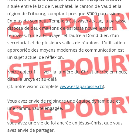
située entre le lac de Neuchâtel, le canton de Vaud et la
région de Fribourg, comptant presque 5’000 paroissiens.
En plus de son petit Temple à Estavayer-le-Lac, la paroisse
dispose de deux maisons de paroisse nouvellement
rénovées, l’une à Estavayer et l’autre à Domdidier, d’un
secrétariat et de plusieurs salles de réunions. L’utilisation
appropriée des moyens modernes de communication est
un sujet actuel de réflexion.
Notre objectif : voir la lumière du Christ ancrée en nous,
dans la Broye et au-delà
(cf. notre vision complète
www.estaparoisse.ch
).
Vous avez envie de rejoindre une équipe dynamique et
une communauté engagée,
vous avez une vie de foi ancrée en Jésus-Christ que vous
avez envie de partager,