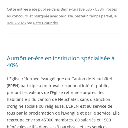
Cette entrée a été publiée dans
Berne-Jura (BeJuSo - USBJ)
,
Postes
au concours
, et marquée avec
paroisse
,
pasteur
,
temps partiel
, le
02/07/2026
par
Reto Gmünder
.
Aumônier-ère en institution spécialisée à
40%
L’Eglise réformée évangélique du Canton de Neuchâtel
(EREN) participe à un travail reconnu d’intérêt public,
portant les valeurs de l’Eglise réformée auprès des
habitant-e-s du canton de Neuchâtel, sans distinction
d’origine sociale ou religieuse. L’EREN est au service de
tous par la proclamation de l’Évangile et par le service. Elle
regroupe environ 45’000 membres, 80 salariés et 1500
bénévoles actifs dans ses 9 paroisses et ses services