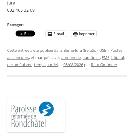
Jura
032 465 32 09
Partager :
E-mail
Imprimer
Cette entrée a été publiée dans
Berne-Jura (BeJuSo - USBJ)
,
Postes
au concours
, et marquée avec
aumônerie
,
aumônier
,
EMS
,
hôpital
,
oecuménisme
,
temps partiel
, le
05/08/2026
par
Reto Gmünder
.