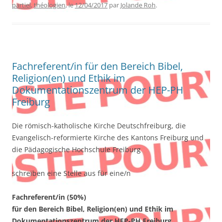
partiel
,
théologien
, le
12/04/2017
par
Jolande Roh
.
Fachreferent/in für den Bereich Bibel,
Religion(en) und Ethik im
Dokumentationszentrum der HEP-PH
Freiburg
Die römisch-katholische Kirche Deutschfreiburg, die
Evangelisch-reformierte Kirche des Kantons Freiburg und
die Pädagogische Hochschule Freiburg
schreiben eine Stelle aus für eine/n
Fachreferent/in (50%)
für den Bereich Bibel, Religion(en) und Ethik im
Dokumentationszentrum der HEP-PH Freiburg