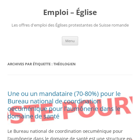
Aller
au
Emploi – Église
contenu
Les offres d'emploi des Églises protestantes de Suisse romande
Menu
ARCHIVES PAR ÉTIQUETTE :
THÉOLOGIEN
Une ou un mandataire (70-80%) pour le
Bureau national de coordination
oecuménique pour l’aumônerie dans le
domaine de santé
Le Bureau national de coordination oecuménique pour
l’aumônerie dans le domaine de santé est une structure en