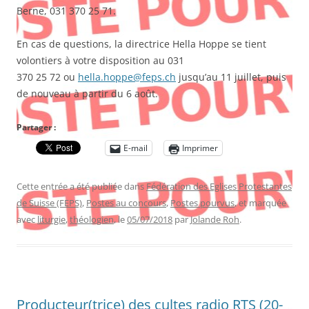
Berne, 031 370 25 71.
En cas de questions, la directrice Hella Hoppe se tient
volontiers à votre disposition au 031
370 25 72 ou
hella.hoppe@feps.ch
jusqu’au 11 juillet, puis
de nouveau à partir du 6 août.
Partager :
E-mail
Imprimer
Cette entrée a été publiée dans
Fédération des Eglises Protestantes
de Suisse (FEPS)
,
Postes au concours
,
Postes pourvus
, et marquée
avec
liturgie
,
théologien
, le
05/07/2018
par
Jolande Roh
.
Producteur(trice) des cultes radio RTS (20-