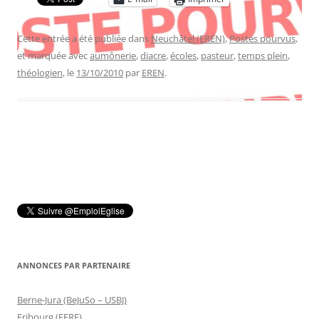
Cette entrée a été publiée dans
Neuchâtel (EREN)
,
Postes pourvus
,
et marquée avec
aumônerie
,
diacre
,
écoles
,
pasteur
,
temps plein
,
théologien
, le
13/10/2010
par
EREN
.
ANNONCES PAR PARTENAIRE
Berne-Jura (BeJuSo – USBJ)
Fribourg (EERF)