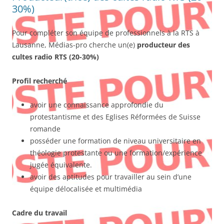
30%)
Pour compléter son équipe de professionnels à la RTS à
Lausanne, Médias-pro cherche un(e)
producteur des
cultes radio RTS
(20-30%)
Profil recherché
avoir une connaissance approfondie du
protestantisme et des Eglises Réformées de Suisse
romande
posséder une formation de niveau universitaire en
théologie protestante ou une formation/expérience
jugée équivalente.
avoir des aptitudes pour travailler au sein d’une
équipe délocalisée et multimédia
Cadre du travail