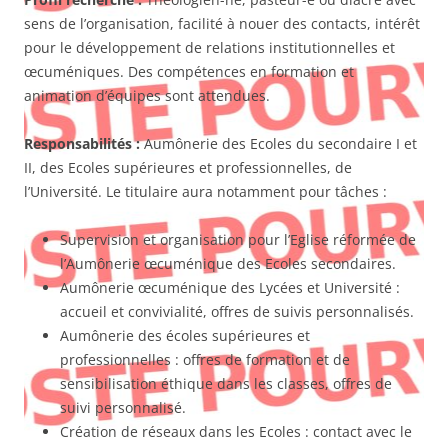
sens de l’organisation, facilité à nouer des contacts, intérêt
pour le développement de relations institutionnelles et
œcuméniques. Des compétences en formation et
animation d’équipes sont attendues.
Responsabilités
:
Aumônerie des Ecoles du secondaire I et
II, des Ecoles supérieures et professionnelles, de
l’Université. Le titulaire aura notamment pour tâches :
Supervision et organisation pour l’Eglise réformée de
l’Aumônerie œcuménique des Ecoles secondaires.
Aumônerie œcuménique des Lycées et Université :
accueil et convivialité, offres de suivis personnalisés.
Aumônerie des écoles supérieures et
professionnelles : offres de formation et de
sensibilisation éthique dans les classes, offres de
suivi personnalisé.
Création de réseaux dans les Ecoles : contact avec le