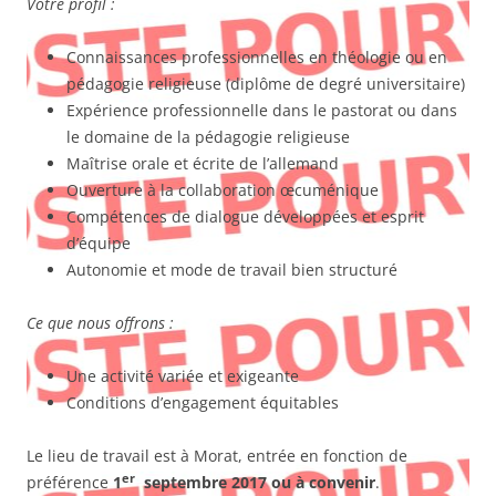
Votre profil :
Connaissances professionnelles en théologie ou en
pédagogie religieuse (diplôme de degré universitaire)
Expérience professionnelle dans le pastorat ou dans
le domaine de la pédagogie religieuse
Maîtrise orale et écrite de l’allemand
Ouverture à la collaboration œcuménique
Compétences de dialogue développées et esprit
d’équipe
Autonomie et mode de travail bien structuré
Ce que nous offrons :
Une activité variée et exigeante
Conditions d’engagement équitables
Le lieu de travail est à Morat, entrée en fonction de
er
préférence
1
septembre 2017 ou à convenir
.