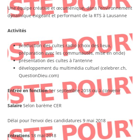
Une équipe créative et œcuménique, dans l’environnement
dynamique exigeant et performant de la RTS à Lausanne
Activités
production des cultes radio (choix des lieux,
préparation avec les communautés, mise en onde)
présentation des cultes à l’antenne
développement du multimédia cultuel (celebrer.ch,
QuestionDieu.com)
Entrée en fonction
1er septembre 2018 ou à convenir
Salaire
Selon barème CER
Délai pour l’envoi des candidatures 9 mai 2018
Entretiens
18 mai 2018