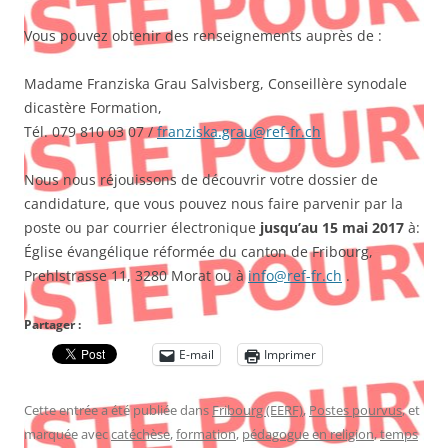
Vous pouvez obtenir des renseignements auprès de :
Madame Franziska Grau Salvisberg, Conseillère synodale
dicastère Formation,
Tél. 079 810 03 07 /
franziska.grau@ref-fr.ch
Nous nous réjouissons de découvrir votre dossier de
candidature, que vous pouvez nous faire parvenir par la
poste ou par courrier électronique
jusqu’au 15 mai 2017
à:
Église évangélique réformée du canton de Fribourg,
Prehlstrasse 11, 3280 Morat ou à
info@ref-fr.ch
.
Partager :
E-mail
Imprimer
Cette entrée a été publiée dans
Fribourg (EERF)
,
Postes pourvus
, et
marquée avec
catéchèse
,
formation
,
pédagogue en religion
,
temps