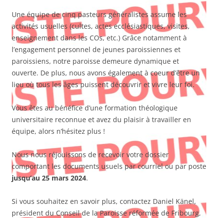
Une équipe de cinq pasteurs généralistes assume les
activités usuelles (cultes, actes ecclésiastiques, visites,
enseignement dans les COs, etc.) Grâce notamment à
l’engagement personnel de jeunes paroissiennes et
paroissiens, notre paroisse demeure dynamique et
ouverte. De plus, nous avons également à coeur d’être un
lieu où tous les âges puissent découvrir et vivre leur foi.
Vous êtes au bénéfice d’une formation théologique
universitaire reconnue et avez du plaisir à travailler en
équipe, alors n’hésitez plus !
Nous nous réjouissons de recevoir votre dossier
comportant les documents usuels par courriel ou par poste
jusqu’au 25 mars 2024
.
Si vous souhaitez en savoir plus, contactez Daniel Känel,
président du Conseil de la Paroisse réformée de Fribourg,