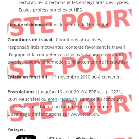
rectorat, les directions et les enseignants des Lycées,
Ecoles professionnelles et HES.
Lieu de résidence
:
dans le canton de Neuchâtel.
Conditions de travail :
Conditions attractives,
responsabilités motivantes, contexte favorisant le travail
d’équipe et la compétence collective. Salaire en rapport
avec les valeurs et le mode de financement de l’institution.
er
Entrée en fonction :
1
novembre 2010 ou à convenir.
Postulations :
Jusqu’au 16 août 2010 à EREN, c.p. 2231,
2001 Neuchâtel ou
eren@eren.ch
. La mise au concours
s’adresse aussi bien à un homme qu’à une femme.
D’avantage d’informations sur
www.eren.ch
.
Partager :
E-mail
Imprimer