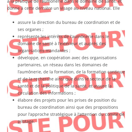
à la pratique de l’aumônerie dans le domaine de santé, et
donne à cette dernière un visage au niveau national. Elle
assure la direction du bureau de coordination et de
ses organes ;
représente les intérêts de l’aumônerie dans le
domaine de santé à l’extérieur et auprès des
organisations mandantes ;
développe, en coopération avec des organisations
partenaires, un réseau dans les domaines de
l’aumônerie, de la formation, de la formation continue
et de la recherche ainsi que dans le secteur de la
santé et de la politique de la santé, et assure la
circulation des informations ;
élabore des projets pour les prises de position du
bureau de coordination ainsi que des propositions
pour l’approche stratégique à l’attention du comité de
pilotage.