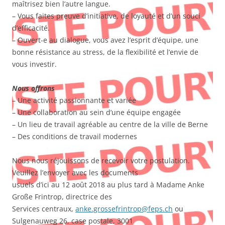
maîtrisez bien l’autre langue.
– Vous faites preuve d’initiative, de loyauté et d’un souci
d’efficacité.
– Ouvert-e au dialogue, vous avez l’esprit d’équipe, une
bonne résistance au stress, de la flexibilité et l’envie de
vous investir.
Nous offrons
– Une activité passionnante et variée
– Une collaboration au sein d’une équipe engagée
– Un lieu de travail agréable au centre de la ville de Berne
– Des conditions de travail modernes
Nous nous réjouissons de recevoir votre postulation.
Veuillez l’envoyer avec les documents
usuels d’ici au 12 août 2018 au plus tard à Madame Anke
Große Frintrop, directrice des
Services centraux,
anke.grossefrintrop@feps.ch
ou
Sulgenauweg 26, case postale, 3001