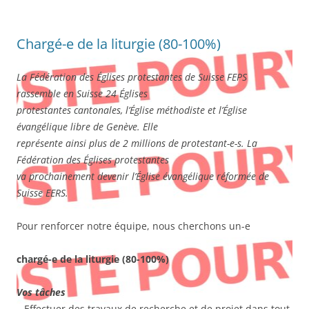
Chargé-e de la liturgie (80-100%)
La Fédération des Églises protestantes de Suisse FEPS
rassemble en Suisse 24 Églises
protestantes cantonales, l’Église méthodiste et l’Église
évangélique libre de Genève. Elle
représente ainsi plus de 2 millions de protestant-e-s. La
Fédération des Églises protestantes
va prochainement devenir l’Église évangélique réformée de
Suisse EERS.
Pour renforcer notre équipe, nous cherchons un-e
chargé-e de la liturgie (80-100%)
Vos tâches
– Effectuer des travaux de recherche et de projet dans tout