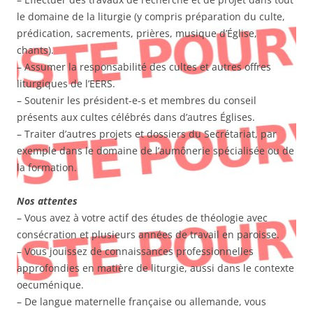
le domaine de la liturgie (y compris préparation du culte,
prédication, sacrements, prières, musique d’Église,
chants).
– Assumer la responsabilité des cultes et autres offres
liturgiques de l’EERS.
– Soutenir les président-e-s et membres du conseil
présents aux cultes célébrés dans d’autres Églises.
– Traiter d’autres projets et dossiers du Secrétariat, par
exemple dans le domaine de l’aumônerie spécialisée ou de
la formation.
Nos attentes
– Vous avez à votre actif des études de théologie avec
consécration et plusieurs années de travail en paroisse.
– Vous jouissez de connaissances professionnelles
approfondies en matière de liturgie, aussi dans le contexte
oecuménique.
– De langue maternelle française ou allemande, vous