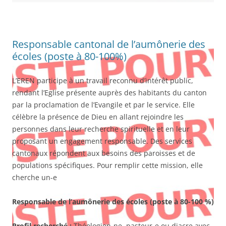
Responsable cantonal de l’aumônerie des
écoles (poste à 80-100%)
L’EREN participe à un travail reconnu d’intérêt public,
rendant l’Eglise présente auprès des habitants du canton
par la proclamation de l’Evangile et par le service. Elle
célèbre la présence de Dieu en allant rejoindre les
personnes dans leur recherche spirituelle et en leur
proposant un engagement responsable. Des services
cantonaux répondent aux besoins des paroisses et de
populations spécifiques. Pour remplir cette mission, elle
cherche un-e
Responsable de l’aumônerie des écoles
(poste à 80-100 %)
Profil recherché :
Théologien-ne, pasteur-e ou diacre avec