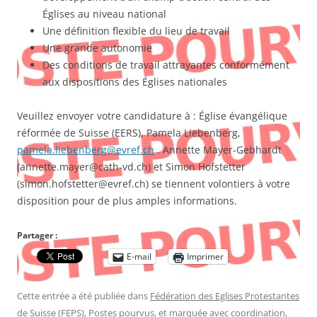
Églises au niveau national
Une définition flexible du lieu de travail
Une grande autonomie
Des conditions de travail attrayantes conformément
aux dispositions des Églises nationales
Veuillez envoyer votre candidature à : Église évangélique
réformée de Suisse (EERS), Pamela Liebenberg,
pamela.liebenberg@evref.ch
. Annette Mayer-Gebhardt
(annette.mayer@cath-vd.ch) et Simon Hofstetter
(simon.hofstetter@evref.ch) se tiennent volontiers à votre
disposition pour de plus amples informations.
Partager :
E-mail
Imprimer
Cette entrée a été publiée dans
Fédération des Eglises Protestantes
de Suisse (FEPS)
,
Postes pourvus
, et marquée avec
coordination
,