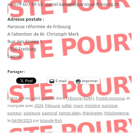
au 079 607 59 53, daniel.kaenel@paroisse-fribourg.ch.
Adresse postale :
Paroisse réformée de Fribourg
A l’attention de M. Christoph Merk
Rue des Ecoles 1
1700 Freiburg
Suisse
Partager :
E-mail
Imprimer
Cette entrée a été publiée dans
Fribourg (EERF)
,
Postes pourvus
, et
marquée avec
2024
,
fribourg
,
juillet
,
mars
,
ministre
,
paroisse
,
pasteur
,
pasteure
,
pastoral
,
temps plein
,
théologien
,
théologienne
,
le
04/09/2023
par
Jolande Roh
.