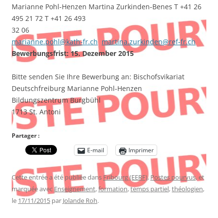
Marianne Pohl-Henzen Martina Zurkinden-Benes T +41 26
495 21 72 T +41 26 493
32 06
marianne.pohl@kath-fr.ch
martina.zurkinden@ref-fr.ch
Bewerbungsfrist: 15. Dezember 2015
Bitte senden Sie Ihre Bewerbung an: Bischofsvikariat
Deutschfreiburg Marianne Pohl-Henzen
Bildungszentrum Burgbühl
1713 St. Antoni
Partager :
E-mail
Imprimer
Cette entrée a été publiée dans
Fribourg (EERF)
,
Postes pourvus
, et
marquée avec
Enseignement
,
formation
,
temps partiel
,
théologien
,
le
17/11/2015
par
Jolande Roh
.