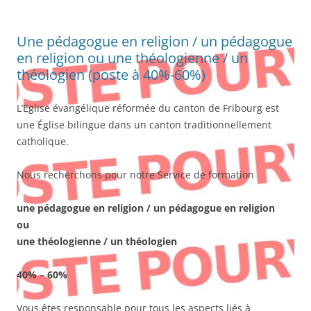
Une pédagogue en religion / un pédagogue
en religion ou une théologienne / un
théologien (poste à 40%-60%)
L’Eglise évangélique réformée du canton de Fribourg est
une Église bilingue dans un canton traditionnellement
catholique.
Nous recherchons pour notre Service de formation
une pédagogue en religion / un pédagogue en religion
ou
une théologienne / un théologien
40% – 60%
Vous êtes responsable pour tous les aspects liés à