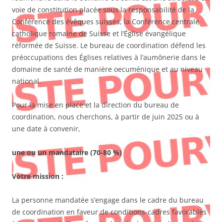
voie de constitution placée sous la responsabilité de la
Conférence des évêques suisses, la Conférence centrale
catholique romaine de Suisse et l’Église évangélique
réformée de Suisse. Le bureau de coordination défend les
préoccupations des Églises relatives à l’aumônerie dans le
domaine de santé de manière oecuménique et au niveau
national.
Pour la mise en place et la direction du bureau de
coordination, nous cherchons, à partir de juin 2025 ou à
une date à convenir,
une ou un mandataire (70-80 %)
Votre mission :
La personne mandatée s’engage dans le cadre du bureau
de coordination en faveur de conditions-cadres favorables