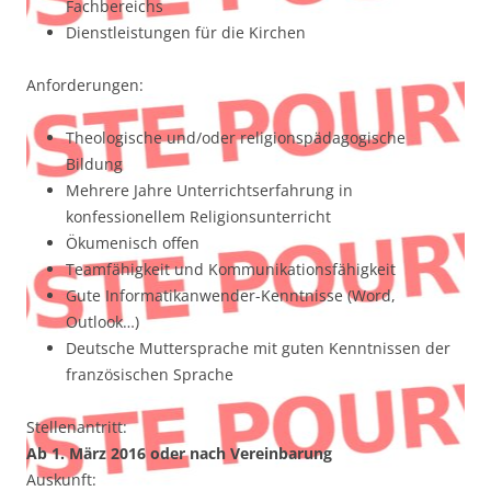
Fachbereichs
Dienstleistungen für die Kirchen
Anforderungen:
Theologische und/oder religionspädagogische
Bildung
Mehrere Jahre Unterrichtserfahrung in
konfessionellem Religionsunterricht
Ökumenisch offen
Teamfähigkeit und Kommunikationsfähigkeit
Gute Informatikanwender-Kenntnisse (Word,
Outlook…)
Deutsche Muttersprache mit guten Kenntnissen der
französischen Sprache
Stellenantritt:
Ab 1. März 2016 oder nach Vereinbarung
Auskunft: