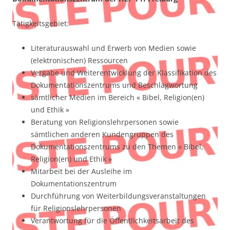
Tätigkeitsgebiet:
Literaturauswahl und Erwerb von Medien sowie
(elektronischen) Ressourcen
Vergabe und Weiterentwicklung der Klassifikation des
Dokumentationszentrums und Beschlagwortung
sämtlicher Medien im Bereich « Bibel, Religion(en)
und Ethik »
Beratung von Religionslehrpersonen sowie
sämtlichen anderen Kundengruppen des
Dokumentationszentrums zu den Themen « Bibel,
Religion(en) und Ethik »
Mitarbeit bei der Ausleihe im
Dokumentationszentrum
Durchführung von Weiterbildungsveranstaltungen
für Religionslehrpersonen
Verantwortung für die Öffentlichkeitsarbeit des