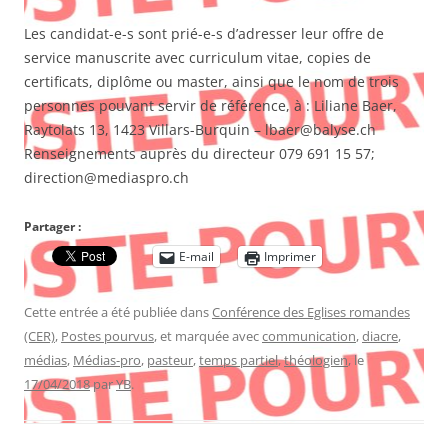
Les candidat-e-s sont prié-e-s d’adresser leur offre de
service manuscrite avec curriculum vitae, copies de
certificats, diplôme ou master, ainsi que le nom de trois
personnes pouvant servir de référence, à : Liliane Baer,
Raytolats 13, 1423 Villars-Burquin – lbaer@balyse.ch
Renseignements auprès du directeur 079 691 15 57;
direction@mediaspro.ch
Partager :
E-mail
Imprimer
Cette entrée a été publiée dans
Conférence des Eglises romandes
(CER)
,
Postes pourvus
, et marquée avec
communication
,
diacre
,
médias
,
Médias-pro
,
pasteur
,
temps partiel
,
théologien
, le
17/04/2018
par
YB
.