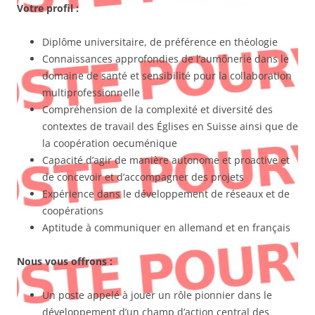
Votre profil :
Diplôme universitaire, de préférence en théologie
Connaissances approfondies de l’aumônerie dans le
domaine de santé et sensibilité pour la collaboration
multiprofessionnelle
Compréhension de la complexité et diversité des
contextes de travail des Églises en Suisse ainsi que de
la coopération oecuménique
Capacité d’agir de manière autonome et proactive et
de concevoir et d’accompagner des projets
Expérience dans le développement de réseaux et de
coopérations
Aptitude à communiquer en allemand et en français
Nous vous offrons :
Un poste appelé à jouer un rôle pionnier dans le
développement d’un champ d’action central des