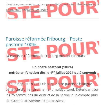
direction
,
oecuménisme
,
temps partiel
,
théologien
,
théologienne
, le
17/04/2025
par
Reto Gmünder
.
Paroisse réformée Fribourg – Poste
pastoral 100%
La Paroisse réformée de Fribourg met au concours
un poste pastoral (100%)
er
entrée en fonction dès le 1
juillet 2024 ou à convenir
Etablie depuis 1835 à Fribourg, notre paroisse bilingue
bénéficie d’un environnement multiculturel. S’étendant sur
les 26 communes du district de la Sarine, elle compte plus
de 6’000 paroissiennes et paroissiens.