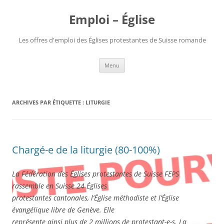
Aller
au
Emploi – Église
contenu
Les offres d'emploi des Églises protestantes de Suisse romande
Menu
ARCHIVES PAR ÉTIQUETTE :
LITURGIE
Chargé-e de la liturgie (80-100%)
La Fédération des Églises protestantes de Suisse FEPS
rassemble en Suisse 24 Églises
protestantes cantonales, l’Église méthodiste et l’Église
évangélique libre de Genève. Elle
représente ainsi plus de 2 millions de protestant-e-s. La