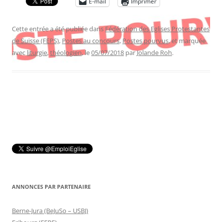
E-mail
Imprimer
Cette entrée a été publiée dans
Fédération des Eglises Protestantes
de Suisse (FEPS)
,
Postes au concours
,
Postes pourvus
, et marquée
avec
liturgie
,
théologien
, le
05/07/2018
par
Jolande Roh
.
ANNONCES PAR PARTENAIRE
Berne-Jura (BeJuSo – USBJ)