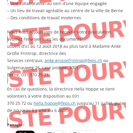
– Une collaboration au sein d’une équipe engagée
– Un lieu de travail agréable au centre de la ville de Berne
– Des conditions de travail modernes
Nous nous réjouissons de recevoir votre postulation.
Veuillez l’envoyer avec les documents
usuels d’ici au 12 août 2018 au plus tard à Madame Anke
Große Frintrop, directrice des
Services centraux,
anke.grossefrintrop@feps.ch
ou
Sulgenauweg 26, case postale, 3001
Berne, 031 370 25 71.
En cas de questions, la directrice Hella Hoppe se tient
volontiers à votre disposition au 031
370 25 72 ou
hella.hoppe@feps.ch
jusqu’au 11 juillet, puis
de nouveau à partir du 6 août.
Partager :