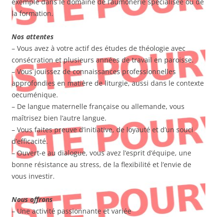
exemple dans le domaine de l’aumônerie spécialisée ou de
la formation.
Nos attentes
– Vous avez à votre actif des études de théologie avec
consécration et plusieurs années de travail en paroisse.
– Vous jouissez de connaissances professionnelles
approfondies en matière de liturgie, aussi dans le contexte
oecuménique.
– De langue maternelle française ou allemande, vous
maîtrisez bien l’autre langue.
– Vous faites preuve d’initiative, de loyauté et d’un souci
d’efficacité.
– Ouvert-e au dialogue, vous avez l’esprit d’équipe, une
bonne résistance au stress, de la flexibilité et l’envie de
vous investir.
Nous offrons
– Une activité passionnante et variée