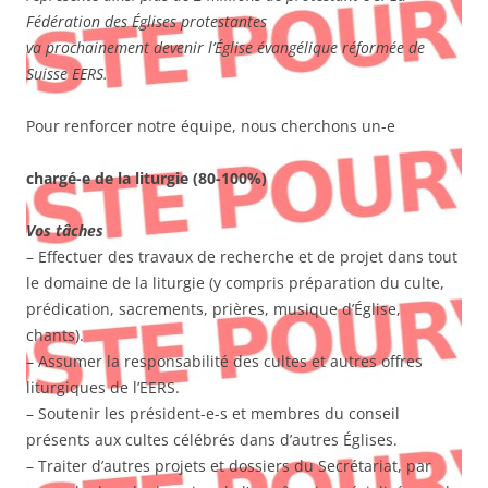
Fédération des Églises protestantes
va prochainement devenir l’Église évangélique réformée de
Suisse EERS.
Pour renforcer notre équipe, nous cherchons un-e
chargé-e de la liturgie (80-100%)
Vos tâches
– Effectuer des travaux de recherche et de projet dans tout
le domaine de la liturgie (y compris préparation du culte,
prédication, sacrements, prières, musique d’Église,
chants).
– Assumer la responsabilité des cultes et autres offres
liturgiques de l’EERS.
– Soutenir les président-e-s et membres du conseil
présents aux cultes célébrés dans d’autres Églises.
– Traiter d’autres projets et dossiers du Secrétariat, par