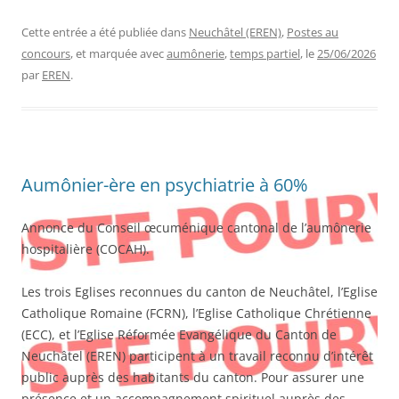
Cette entrée a été publiée dans
Neuchâtel (EREN)
,
Postes au
concours
, et marquée avec
aumônerie
,
temps partiel
, le
25/06/2026
par
EREN
.
Aumônier-ère en psychiatrie à 60%
Annonce du Conseil œcuménique cantonal de l’aumônerie
hospitalière (COCAH).
Les trois Eglises reconnues du canton de Neuchâtel, l’Eglise
Catholique Romaine (FCRN), l’Eglise Catholique Chrétienne
(ECC), et l’Eglise Réformée Evangélique du Canton de
Neuchâtel (EREN) participent à un travail reconnu d’intérêt
public auprès des habitants du canton. Pour assurer une
présence et un accompagnement spirituel auprès des