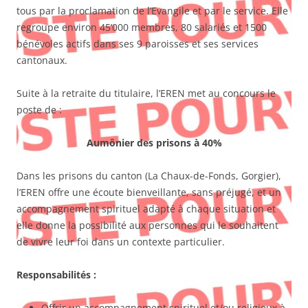
tous par la proclamation de l’Evangile et par le service. Elle
regroupe environ 45’000 membres, 80 salariés et 1500
bénévoles actifs dans ses 9 paroisses et ses services
cantonaux.
Suite à la retraite du titulaire, l’EREN met au concours le
poste de :
Aumônier des prisons à 40%
Dans les prisons du canton (La Chaux-de-Fonds, Gorgier),
l’EREN offre une écoute bienveillante, sans préjugé, et un
accompagnement spirituel adapté à chaque situation et
elle donne la possibilité aux personnes qui le souhaitent
de vivre leur foi dans un contexte particulier.
Responsabilités :
Offrir un accompagnement spirituel et/ou religieux à