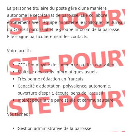
La personne titulaire du poste gère d’une manière
autonome le secrétariat de paroisse. Elle collabore
étroitement avec l’équipe ministérielle (colloque), le Bureau
du Conseil paroissial et le groupe Infocom de la paroisse.
Elle soigne particulièrement les contacts.
Votre profil :
CFC d’employé-e de commerce ou titre équivalent
Maîtrise des outils informatiques usuels
Très bonne rédaction en français
Capacité d’adaptation, polyvalence, autonomie,
ouverture d’esprit, écoute, sens de l’accueil
Intérêt pour la vie paroissiale et communautaire
Vos tâches :
Gestion administrative de la paroisse