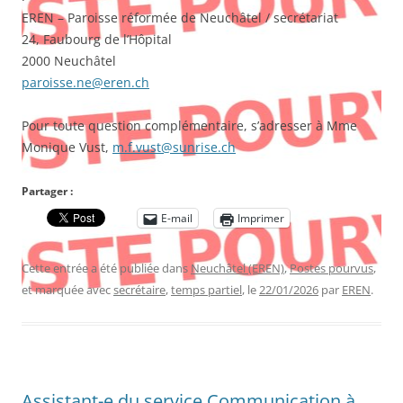
EREN – Paroisse réformée de Neuchâtel / secrétariat
24, Faubourg de l’Hôpital
2000 Neuchâtel
paroisse.ne@eren.ch
Pour toute question complémentaire, s’adresser à Mme
Monique Vust,
m.f.vust@sunrise.ch
Partager :
E-mail
Imprimer
Cette entrée a été publiée dans
Neuchâtel (EREN)
,
Postes pourvus
,
et marquée avec
secrétaire
,
temps partiel
, le
22/01/2026
par
EREN
.
Assistant-e du service Communication à