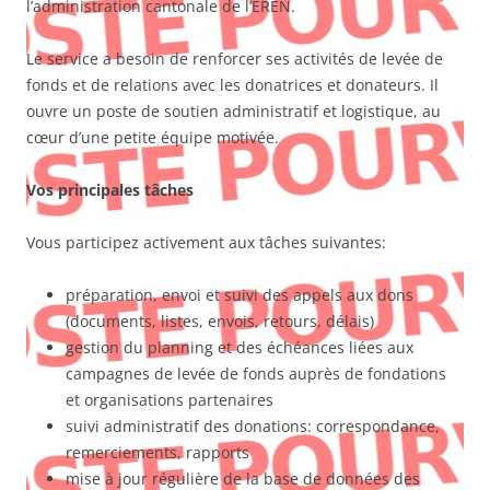
l’administration cantonale de l’EREN.
Le service a besoin de renforcer ses activités de levée de
fonds et de relations avec les donatrices et donateurs. Il
ouvre un poste de soutien administratif et logistique, au
cœur d’une petite équipe motivée.
Vos principales tâches
Vous participez activement aux tâches suivantes:
préparation, envoi et suivi des appels aux dons
(documents, listes, envois, retours, délais)
gestion du planning et des échéances liées aux
campagnes de levée de fonds auprès de fondations
et organisations partenaires
suivi administratif des donations: correspondance,
remerciements, rapports
mise à jour régulière de la base de données des