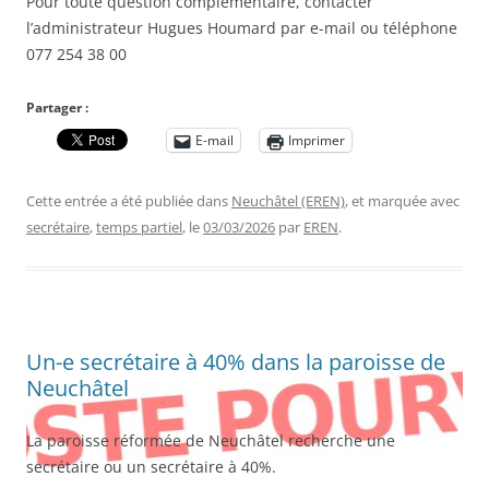
Pour toute question complémentaire, contacter
l’administrateur Hugues Houmard par e-mail ou téléphone
077 254 38 00
Partager :
E-mail
Imprimer
Cette entrée a été publiée dans
Neuchâtel (EREN)
, et marquée avec
secrétaire
,
temps partiel
, le
03/03/2026
par
EREN
.
Un-e secrétaire à 40% dans la paroisse de
Neuchâtel
La paroisse réformée de Neuchâtel recherche une
secrétaire ou un secrétaire à 40%.