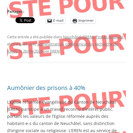
Partager :
E-mail
Imprimer
Cette entrée a été publiée dans
Neuchâtel (EREN)
,
Postes pourvus
,
et marquée avec
administration
,
communication
,
recherche de
fonds
, le
26/09/2025
par
EREN
.
Aumônier des prisons à 40%
L’Eglise réformée évangélique du Canton de Neuchâtel
(EREN) participe à un travail reconnu d’intérêt public,
portant les valeurs de l’Eglise réformée auprès des
habitant-e-s du canton de Neuchâtel, sans distinction
d’origine sociale ou religieuse. L’EREN est au service de