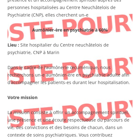
personnes hospitalisées au Centre Neuchâtelois de
Psychiatrie (CNP), elles cherchent un-e
Aumônier-ère en psychiatrie à 60%
Lieu :
Site hospitalier du Centre neuchâtelois de
psychiatrie, CNP à Marin
Dans le cadre de l’aumônerie œcuménique, nous
recherchons un-e aumônier-ère en psychiatrie adulte afin
d’accompagner les patients-es durant leur hospitalisation.
Votre mission
La mission consiste à offrir un accompagnement spirituel,
une présence et une écoute respectueuse du parcours de
vie, des convictions et des besoins de chacun, dans un
contexte de soins psychiatriques. Vous contribuez