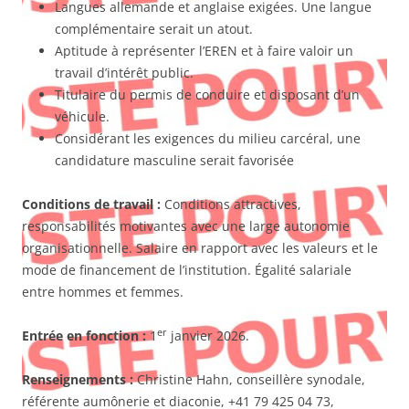
Langues allemande et anglaise exigées. Une langue
complémentaire serait un atout.
Aptitude à représenter l’EREN et à faire valoir un
travail d’intérêt public.
Titulaire du permis de conduire et disposant d’un
véhicule.
Considérant les exigences du milieu carcéral, une
candidature masculine serait favorisée
Conditions de travail :
Conditions attractives,
responsabilités motivantes avec une large autonomie
organisationnelle. Salaire en rapport avec les valeurs et le
mode de financement de l’institution. Égalité salariale
entre hommes et femmes.
er
Entrée en fonction :
1
janvier 2026.
Renseignements :
Christine Hahn, conseillère synodale,
référente aumônerie et diaconie, +41 79 425 04 73,