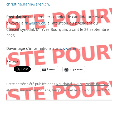
christine.hahn@eren.ch
.
Postulations :
Le dossier complet de candidature est à
envoyer à
rh@eren.ch
, à l’attention du président du
Conseil synodal, M. Yves Bourquin, avant le 26 septembre
2025.
Davantage d’informations sur
www.eren.ch
.
Partager :
E-mail
Imprimer
Cette entrée a été publiée dans
Neuchâtel (EREN)
,
Postes pourvus
,
et marquée avec
aumônerie
,
temps partiel
, le
05/09/2025
par
EREN
.