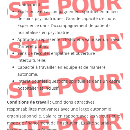
rapidement.
Expérience en accompagnement spirituel en milieu
de soins psychiatriques. Grande capacité d’écoute.
Expérience dans l’accompagnement de patients
hospitalisés en psychiatrie.
Aptitude à représenter l’EREN et à valoriser un travail
d’intérêt public.
Sens de l’écoute, empathie et ouverture
interculturelle.
Capacité à travailler en équipe et de manière
autonome.
Intérêt pour les questions spirituelles dans un cadre
hospitalier et inclusif.
Conditions de travail :
Conditions attractives,
responsabilités motivantes avec une large autonomie
organisationnelle. Salaire en rapport avec les valeurs et le
mode de financement de l’institution. Égalité salariale
entre hommes et femmes.