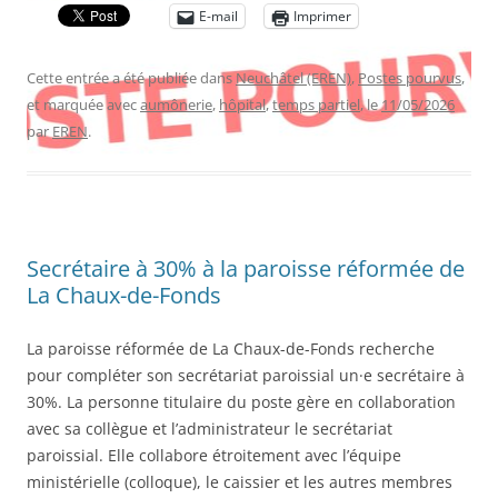
E-mail
Imprimer
Cette entrée a été publiée dans
Neuchâtel (EREN)
,
Postes pourvus
,
et marquée avec
aumônerie
,
hôpital
,
temps partiel
, le
11/05/2026
par
EREN
.
Secrétaire à 30% à la paroisse réformée de
La Chaux-de-Fonds
La paroisse réformée de La Chaux-de-Fonds recherche
pour compléter son secrétariat paroissial un·e secrétaire à
30%. La personne titulaire du poste gère en collaboration
avec sa collègue et l’administrateur le secrétariat
paroissial. Elle collabore étroitement avec l’équipe
ministérielle (colloque), le caissier et les autres membres