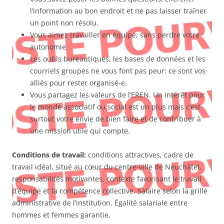
l’information au bon endroit et ne pas laisser traîner
un point non résolu.
Vous aimez travailler en équipe, sans perdre votre
autonomie.
Les outils bureautiques, les bases de données et les
courriels groupés ne vous font pas peur: ce sont vos
alliés pour rester organisé-e.
Vous partagez les valeurs de l’EREN. Un intérêt pour
le monde associatif ou social est un plus mais c’est
surtout votre envie de bien faire et de contribuer à
une mission utile qui compte.
Conditions de travail:
conditions attractives, cadre de
travail idéal, situé au cœur du centre-ville de Neuchâtel,
responsabilités motivantes, contexte favorisant le travail
d’équipe et la compétence collective. Salaire selon la grille
administrative de l’institution. Égalité salariale entre
hommes et femmes garantie.