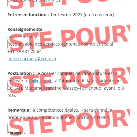
Entrée en fonction :
1er février 2027 (ou à convenir)
Renseignements :
Julien Surmely
Responsable des services cantonaux santé et social
+41 79 481 25 64
julien.surmely@eren.ch
Postulation :
Le dossier complet de candidature est à
envoyer à
rh@eren.ch
, à l’attention de la présidente du
COCAH, Madame Francine Glassey-Perrenoud, avant le 31
mai.
Remarque :
à compétences égales, il sera donné la
préférence à un-e candidat-e en fonction à l’EREN
Partager :