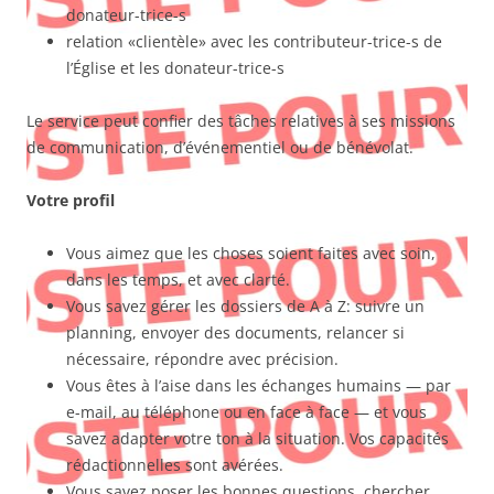
donateur-trice-s
relation «clientèle» avec les contributeur-trice-s de
l’Église et les donateur-trice-s
Le service peut confier des tâches relatives à ses missions
de communication, d’événementiel ou de bénévolat.
Votre profil
Vous aimez que les choses soient faites avec soin,
dans les temps, et avec clarté.
Vous savez gérer les dossiers de A à Z: suivre un
planning, envoyer des documents, relancer si
nécessaire, répondre avec précision.
Vous êtes à l’aise dans les échanges humains — par
e-mail, au téléphone ou en face à face — et vous
savez adapter votre ton à la situation. Vos capacités
rédactionnelles sont avérées.
Vous savez poser les bonnes questions, chercher