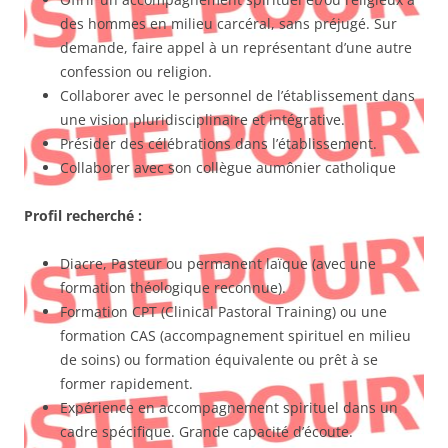
des hommes en milieu carcéral, sans préjugé. Sur
demande, faire appel à un représentant d’une autre
confession ou religion.
Collaborer avec le personnel de l’établissement dans
une vision pluridisciplinaire et intégrative.
Présider des célébrations dans l’établissement.
Collaborer avec son collègue aumônier catholique
Profil recherché
:
Diacre, Pasteur ou permanent laïque (avec une
formation théologique reconnue).
Formation CPT (Clinical Pastoral Training) ou une
formation CAS (accompagnement spirituel en milieu
de soins) ou formation équivalente ou prêt à se
former rapidement.
Expérience en accompagnement spirituel dans un
cadre spécifique. Grande capacité d’écoute.