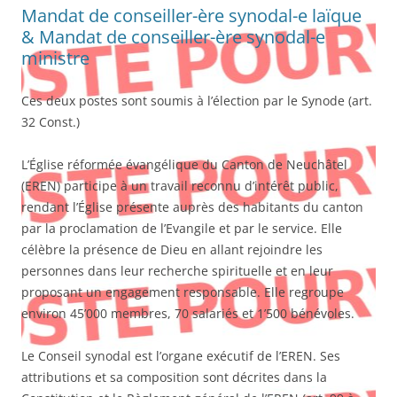
Mandat de conseiller-ère synodal-e laïque
& Mandat de conseiller-ère synodal-e
ministre
Ces deux postes sont soumis à l’élection par le Synode (art.
32 Const.)
L’Église réformée évangélique du Canton de Neuchâtel
(EREN) participe à un travail reconnu d’intérêt public,
rendant l’Église présente auprès des habitants du canton
par la proclamation de l’Evangile et par le service. Elle
célèbre la présence de Dieu en allant rejoindre les
personnes dans leur recherche spirituelle et en leur
proposant un engagement responsable. Elle regroupe
environ 45’000 membres, 70 salariés et 1’500 bénévoles.
Le Conseil synodal est l’organe exécutif de l’EREN. Ses
attributions et sa composition sont décrites dans la