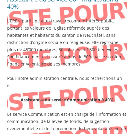
40%
L’EREN participe à un travail reconnu d’intérêt public,
portant les valeurs de l’Eglise réformée auprès des
habitantes et habitants du canton de Neuchâtel, sans
distinction d’origine sociale ou religieuse. Elle regroupe
plus de 45’000 membres, 80 salariés et 1’500 bénévoles.
Son financement est assuré à plus de 80% par le soutien
financier volontaire de ses membres.
Pour notre administration centrale, nous recherchons un-
e:
Assistant-e du service Communication à 40%
Le service Communication est en charge de l’information et
communication, de la levée de fonds, de la gestion
événementielle et de la promotion du bénévolat au sein de