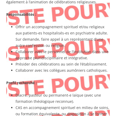
également à l’animation de célébrations religieuses.
Responsabilités :
Offrir un accompagnement spirituel et/ou religieux
aux patients-es hospitalisés-es en psychiatrie adulte.
Sur demande, faire appel à un représentant d’une
autre confession ou religion.
Collaborer avec le personnel de l’institution dans une
approche pluridisciplinaire et intégrative.
Présider des célébrations au sein de l’établissement.
Collaborer avec les collègues aumôniers catholiques.
Profil recherché :
Diacre, pasteur ou permanent-e laïque (avec une
formation théologique reconnue).
CAS en accompagnement spirituel en milieu de soins,
ou formation équivalente, ou disposition à se former