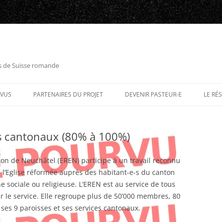
es de Suisse romande
RVUS
PARTENAIRES DU PROJET
DEVENIR PASTEUR-E
LE RÉ
s cantonaux (80% à 100%)
on de Neuchâtel (EREN) participe à un travail reconnu
de l’Eglise réformée auprès des habitant-e-s du canton
e sociale ou religieuse. L’EREN est au service de tous
ar le service. Elle regroupe plus de 50’000 membres, 80
 ses 9 paroisses et ses services cantonaux.