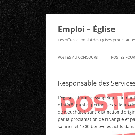
Aller
au
contenu
Emploi – Église
Les offres d'emploi des Églises protestant
POSTES AU CONCOURS
POSTES POU
Responsable des Service
L’Eglise réformée évangélique du Cant
d’intérêt public, portant les valeurs 
de Neuchâtel, sans distinction d’origin
par la proclamation de l’Evangile et p
salariés et 1500 bénévoles actifs dans