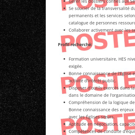
Gérer les dossiers confiés aux S
Se soucier de la transversalité d
permanents et les services selon 
catalogue de personnes ressourc
Collaborer activement avec les s
Profil recherché:
Formation universitaire, HES ni
exigée.
Bonne connaissance de l’Eglise et
activité d’intérêt public.
Disposer d’outils exercés dans la
dans le domaine de l’organisatio
Compréhension de la logique des 
Bonne connaissance des enjeux e
avec les Églises sœurs.
Aptitude en négociation, capacit
Compétences de conduite d’équip