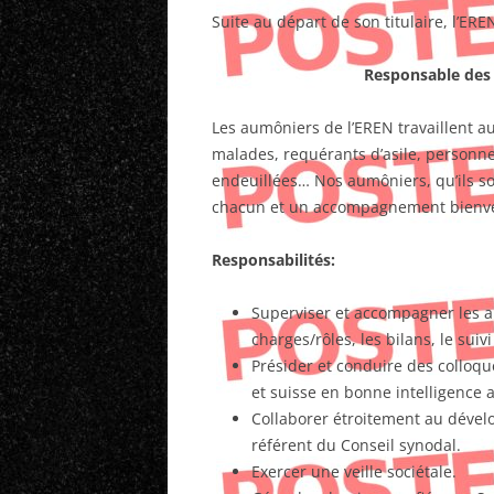
Suite au départ de son titulaire, l’ER
Responsable des
Les aumôniers de l’EREN travaillent 
malades, requérants d’asile, personn
endeuillées… Nos aumôniers, qu’ils soi
chacun et un accompagnement bienvei
Responsabilités:
Superviser et accompagner les a
charges/rôles, les bilans, le suiv
Présider et conduire des colloq
et suisse en bonne intelligence a
Collaborer étroitement au dével
référent du Conseil synodal.
Exercer une veille sociétale.