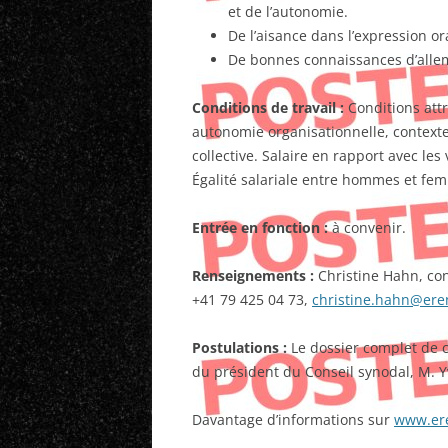
et de l’autonomie.
De l’aisance dans l’expression or
De bonnes connaissances d’alle
Conditions de travail :
Conditions att
autonomie organisationnelle, contexte 
collective. Salaire en rapport avec les
Égalité salariale entre hommes et fe
Entrée en fonction :
à convenir.
Renseignements :
Christine Hahn, con
+41 79 425 04 73,
christine.hahn@ere
Postulations :
Le dossier complet de 
du président du Conseil synodal, M. Y
Davantage d’informations sur
www.er