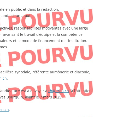
ale en public et dans la rédaction.
mand est un atout.
ractives, responsabilités motivantes avec une large
favorisant le travail d’équipe et la compétence
 valeurs et le mode de financement de l’institution.
mmes.
seillère synodale, référente aumônerie et diaconie,
n.ch
.
candidature est à envoyer à
rh@eren.ch
, à l’attention
ves Bourquin, avant le 7 mars 2025.
en.ch
.