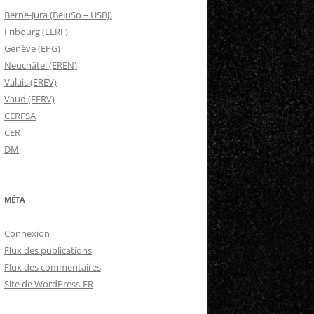
Berne-Jura (BeJuSo – USBJ)
Fribourg (EERF)
Genève (EPG)
Neuchâtel (EREN)
Valais (EREV)
Vaud (EERV)
CERFSA
CER
DM
MÉTA
Connexion
Flux des publications
Flux des commentaires
Site de WordPress-FR