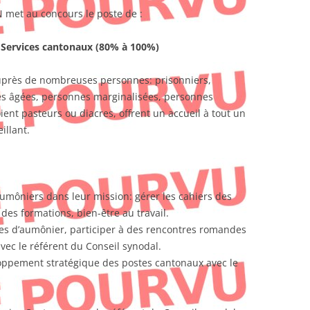
EN met au concours le poste de :
 Services cantonaux (80% à 100%)
auprès de nombreuses personnes: prisonniers,
es âgées, personnes marginalisées, personnes
ent pasteurs ou diacres, offrent un accueil à tout un
llant.
umôniers dans leur mission: gérer les cahiers des
i des formations, bien-être au travail.
ues d’aumônier, participer à des rencontres romandes
vec le référent du Conseil synodal.
oppement stratégique des postes cantonaux avec le