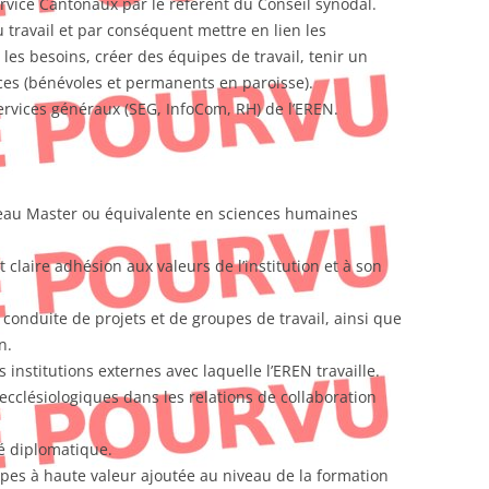
ervice Cantonaux par le référent du Conseil synodal.
u travail et par conséquent mettre en lien les
les besoins, créer des équipes de travail, tenir un
es (bénévoles et permanents en paroisse).
ervices généraux (SEG, InfoCom, RH) de l’EREN.
veau Master ou équivalente en sciences humaines
 claire adhésion aux valeurs de l’institution et à son
 conduite de projets et de groupes de travail, ainsi que
n.
institutions externes avec laquelle l’EREN travaille.
cclésiologiques dans les relations de collaboration
é diplomatique.
es à haute valeur ajoutée au niveau de la formation