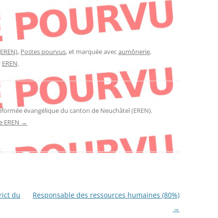
(EREN)
,
Postes pourvus
, et marquée avec
aumônerie
,
r
EREN
.
réformée évangélique du canton de Neuchâtel (EREN).
 de EREN
→
rict du
Responsable des ressources humaines (80%)
→