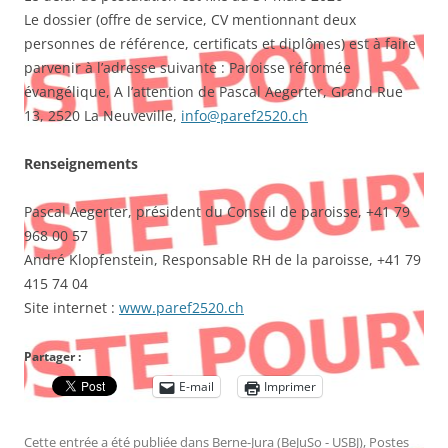
Le dossier (offre de service, CV mentionnant deux
personnes de référence, certificats et diplômes) est à faire
parvenir à l’adresse suivante : Paroisse réformée
évangélique, A l’attention de Pascal Aegerter, Grand Rue
13, 2520 La Neuveville,
info@paref2520.ch
Renseignements
Pascal Aegerter, président du Conseil de paroisse, +41 79
968 00 57
André Klopfenstein, Responsable RH de la paroisse, +41 79
415 74 04
Site internet :
www.paref2520.ch
Partager :
E-mail
Imprimer
Cette entrée a été publiée dans
Berne-Jura (BeJuSo - USBJ)
,
Postes