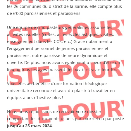
les 26 communes du district de la Sarine, elle compte plus
de 6’000 paroissiennes et paroissiens.
Une équipe de cinq pasteurs généralistes assume les
activités usuelles (cultes, actes ecclésiastiques, visites,
enseignement dans les COs, etc.) Grâce notamment à
l’engagement personnel de jeunes paroissiennes et
paroissiens, notre paroisse demeure dynamique et
ouverte. De plus, nous avons également à coeur d’être un
lieu où tous les âges puissent découvrir et vivre leur foi.
Vous êtes au bénéfice d’une formation théologique
universitaire reconnue et avez du plaisir à travailler en
équipe, alors n’hésitez plus !
Nous nous réjouissons de recevoir votre dossier
comportant les documents usuels par courriel ou par poste
jusqu’au 25 mars 2024
.