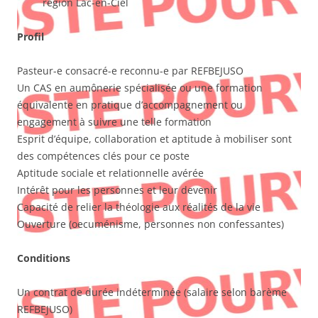
région Lac-en-Ciel
Profil
Pasteur-e consacré-e reconnu-e par REFBEJUSO
Un CAS en aumônerie spécialisée ou une formation
équivalente en pratique d’accompagnement ou
engagement à suivre une telle formation
Esprit d’équipe, collaboration et aptitude à mobiliser sont
des compétences clés pour ce poste
Aptitude sociale et relationnelle avérée
Intérêt pour les personnes et leur devenir
Capacité de relier la théologie aux réalités de la vie
Ouverture (oecuménisme, personnes non confessantes)
Conditions
Un contrat de durée indéterminée (salaire selon barème
REFBEJUSO)