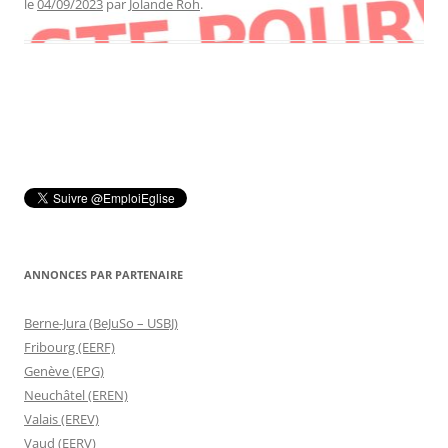
le
04/09/2023
par
Jolande Roh
.
ANNONCES PAR PARTENAIRE
Berne-Jura (BeJuSo – USBJ)
Fribourg (EERF)
Genève (EPG)
Neuchâtel (EREN)
Valais (EREV)
Vaud (EERV)