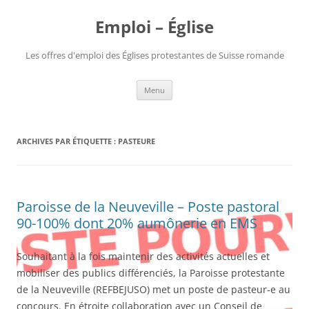
Aller
au
Emploi – Église
contenu
Les offres d'emploi des Églises protestantes de Suisse romande
Menu
ARCHIVES PAR ÉTIQUETTE :
PASTEURE
Paroisse de la Neuveville – Poste pastoral
90-100% dont 20% aumônerie en EMS
Souhaitant à la fois maintenir des activités actuelles et
mobiliser des publics différenciés, la Paroisse protestante
de la Neuveville (REFBEJUSO) met un poste de pasteur-e au
concours. En étroite collaboration avec un Conseil de