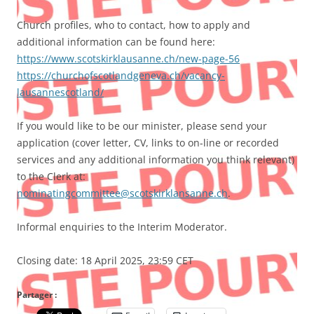
Church profiles, who to contact, how to apply and
additional information can be found here:
https://www.scotskirklausanne.ch/new-page-56
https://churchofscotlandgeneva.ch/vacancy-
lausannescotland/
If you would like to be our minister, please send your
application (cover letter, CV, links to on-line or recorded
services and any additional information you think relevant)
to the Clerk at:
nominatingcommittee@scotskirklansanne.ch
.
Informal enquiries to the Interim Moderator.
Closing date: 18 April 2025, 23:59 CET
Partager :