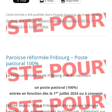
E-mail
Imprimer
Cette entrée a été publiée dans
Postes pourvus
, et marquée avec
Anglophone
,
genève
,
lausanne
,
pasteur
,
pasteure
,
WCRC
, le
17/02/2025
par
Emploi Église
.
Paroisse réformée Fribourg – Poste
pastoral 100%
La Paroisse réformée de Fribourg met au concours
un poste pastoral (100%)
er
entrée en fonction dès le 1
juillet 2024 ou à convenir
Etablie depuis 1835 à Fribourg, notre paroisse bilingue
bénéficie d’un environnement multiculturel. S’étendant sur