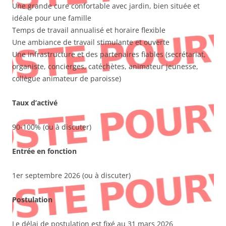
Une grande cure confortable avec jardin, bien située et
idéale pour une famille
Temps de travail annualisé et horaire flexible
Une ambiance de travail stimulante et ouverte
Une infrastructure et des partenaires fiables (secrétariat,
organiste, concierges, catéchètes, animateur jeunesse,
collègue animateur de paroisse)
Taux d’activé
90-100% (ou à discuter)
Entrée en fonction
1er septembre 2026 (ou à discuter)
Postulation
Le délai de postulation est fixé au 31 mars 2026