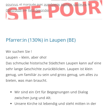
pourvus
, et marquée avec
aumônerie
,
pasteur
,
pasteure
, le
05/02/2026
par
Reto Gmünder
.
Pfarrer:in (130%) in Laupen (BE)
Wir suchen Sie !
Laupen – klein, aber oho!
Das schmucke historische Städtchen Laupen kann auf eine
sehr lange Geschichte zurückblicken. Laupen ist klein
genug, um familiär zu sein und gross genug, um alles zu
bieten, was man braucht.
Wir sind ein Ort für Begegnungen und Dialog
zwischen Jung und Alt.
Unsere Kirche ist lebendig und steht mitten in der