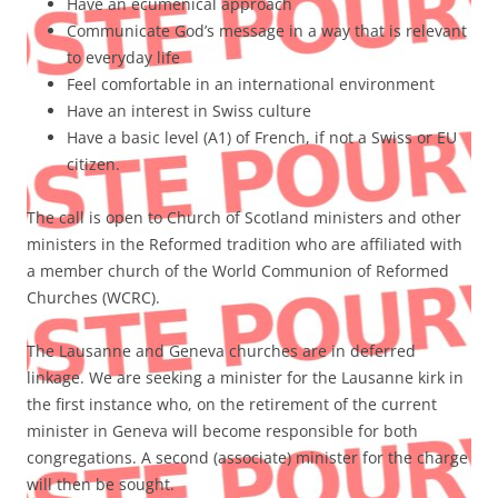
Have an ecumenical approach
Communicate God’s message in a way that is relevant
to everyday life
Feel comfortable in an international environment
Have an interest in Swiss culture
Have a basic level (A1) of French, if not a Swiss or EU
citizen.
The call is open to Church of Scotland ministers and other
ministers in the Reformed tradition who are affiliated with
a member church of the World Communion of Reformed
Churches (WCRC).
The Lausanne and Geneva churches are in deferred
linkage. We are seeking a minister for the Lausanne kirk in
the first instance who, on the retirement of the current
minister in Geneva will become responsible for both
congregations. A second (associate) minister for the charge
will then be sought.