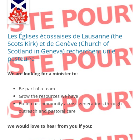
Les Églises écossaises de Lausanne (the
Scots Kirk) et de Genève (Church of
Scotland in Geneva) recherchent un·e
pasteur·e
We are looking for a minister to:
Be part of a team
Grow the resources we have
Build our community across generations through
outreach and pastoral care
We would love to hear from you if you: