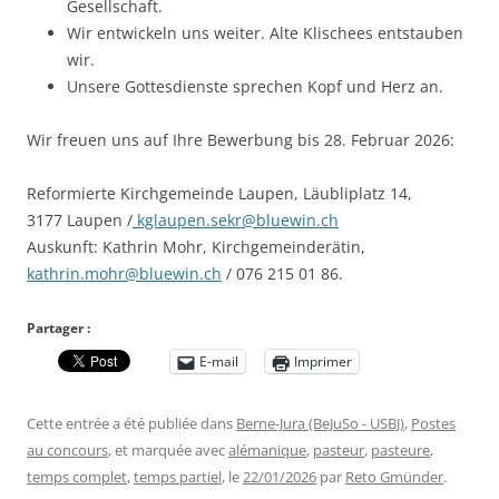
Gesellschaft.
Wir entwickeln uns weiter. Alte Klischees entstauben
wir.
Unsere Gottesdienste sprechen Kopf und Herz an.
Wir freuen uns auf Ihre Bewerbung bis 28. Februar 2026:
Reformierte Kirchgemeinde Laupen, Läubliplatz 14,
3177 Laupen /
kglaupen.sekr@bluewin.ch
Auskunft: Kathrin Mohr, Kirchgemeinderätin,
kathrin.mohr@bluewin.ch
/ 076 215 01 86.
Partager :
E-mail
Imprimer
Cette entrée a été publiée dans
Berne-Jura (BeJuSo - USBJ)
,
Postes
au concours
, et marquée avec
alémanique
,
pasteur
,
pasteure
,
temps complet
,
temps partiel
, le
22/01/2026
par
Reto Gmünder
.