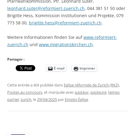
Pfarrwahlkommission, Pfr. Leonhard Suter,
leonhard.suter@reformiert-zuerich.ch
, 044 381 51 50 oder
Brigitte Hess, Kommission Institutionen und Projekte, 079
773 58 00,
brigitte.hess@reformiert-zuerich.ch
.
Weitere Informationen finden Sie auf
www.reformiert-
zuerich.ch
und
www.migrationskirchen.ch
.
Partager :
E-mail
Imprimer
Cette entrée a été publiée dans
Eglise réformée de Zurich (RKZ)
,
Postes au concours
, et marquée avec
pasteur
,
pasteure
,
temps
partiel
,
zurich
, le
29/04/2025
par
Emploi Église
.