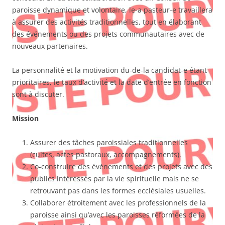
paroisse dynamique et volontaire, le-a pasteur-e travaillera
à assurer des activités traditionnelles, tout en élaborant
des événements ou des projets communautaires avec de
nouveaux partenaires.
La personnalité et la motivation du-de-la candidat-e étant
prioritaires, le taux d’activité et la date d’entrée en fonction
sont à discuter.
Mission
Assurer des tâches paroissiales traditionnelles
(cultes, actes pastoraux, accompagnements).
Co-construire des événements et des projets avec des
publics intéressés par la vie spirituelle mais ne se
retrouvant pas dans les formes ecclésiales usuelles.
Collaborer étroitement avec les professionnels de la
paroisse ainsi qu’avec les paroisses réformées de la