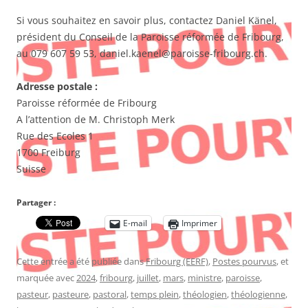
Si vous souhaitez en savoir plus, contactez Daniel Känel,
président du Conseil de la Paroisse réformée de Fribourg,
au 079 607 59 53, daniel.kaenel@paroisse-fribourg.ch.
Adresse postale :
Paroisse réformée de Fribourg
A l’attention de M. Christoph Merk
Rue des Ecoles 1
1700 Freiburg
Suisse
Partager :
E-mail
Imprimer
Cette entrée a été publiée dans
Fribourg (EERF)
,
Postes pourvus
, et
marquée avec
2024
,
fribourg
,
juillet
,
mars
,
ministre
,
paroisse
,
pasteur
,
pasteure
,
pastoral
,
temps plein
,
théologien
,
théologienne
,