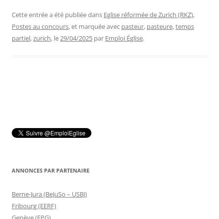
Cette entrée a été publiée dans
Eglise réformée de Zurich (RKZ)
,
Postes au concours
, et marquée avec
pasteur
,
pasteure
,
temps
partiel
,
zurich
, le
29/04/2025
par
Emploi Église
.
ANNONCES PAR PARTENAIRE
Berne-Jura (BeJuSo – USBJ)
Fribourg (EERF)
Genève (EPG)