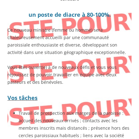
un poste de diacre à 80-100%
.
Ce nouveau ministre (femme ou homme) sera
chaleureusement accueilli par une communauté
paroissiale enthousiaste et diverse, développant son
activité dans une situation géographique exceptionnelle.
Vous êtes ouvert(e) à de nouveaux défis et vous vous
réjouissez de pouvoir travailler en équipe avec deux
pasteurs et des bénévoles.
Vos tâches
Travail de prospection aux marges de la paroisse :
accueil des nouveaux arrivés ; contacts avec les
membres inscrits mais distancés ; présence hors des
cercles paroissiaux habituels ; liens avec la société