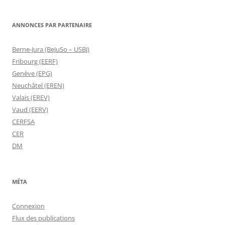
ANNONCES PAR PARTENAIRE
Berne-Jura (BeJuSo – USBJ)
Fribourg (EERF)
Genève (EPG)
Neuchâtel (EREN)
Valais (EREV)
Vaud (EERV)
CERFSA
CER
DM
MÉTA
Connexion
Flux des publications