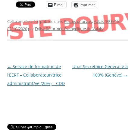
E-mail
Imprimer
Cette entrée a été publiée dans
Postes pourvus
,
Valais (EREV)
le
22/10/2020
par
Eglise Réformée Evangélique du Valais
.
Navigation
←
Service de formation de
Un.e Secrétaire Général.e à
des
l’EERF – Collaborateur/trice
100% (Genève)
→
articles
administratif/ve (20%) – CDD