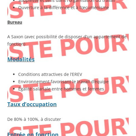
Souplesse et sens dans l’organisation du travail
Ouverture à la différence et à l’œcuménisme
Bureau
A Saxon (avec possibilité de disposer d’un appartement de
fonction)
Modalités
Conditions attractives de l’EREV
Environnement favorisant le travail d’équipe
Égalité salariale entre hommes et femmes
Taux d’occupation
De 80% à 100%, à discuter
Entrée en fonction