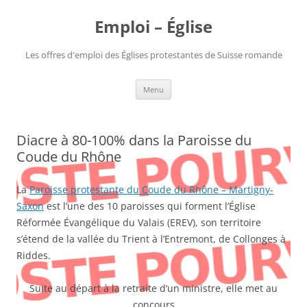
Aller
au
Emploi – Église
contenu
Les offres d'emploi des Églises protestantes de Suisse romande
Menu
Diacre à 80-100% dans la Paroisse du
Coude du Rhône
La
Paroisse protestante du Coude du Rhône – Martigny-
Saxon
est l’une des 10 paroisses qui forment l’Église
Réformée Évangélique du Valais (EREV), son territoire
s’étend de la vallée du Trient à l’Entremont, de Collonges à
Riddes.
Suite au départ à la retraite d’un ministre, elle met au
concours