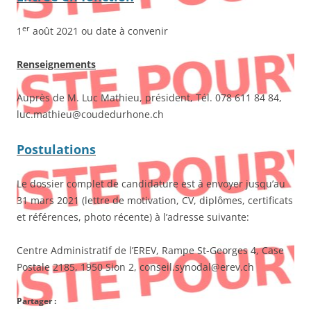
er
1
août 2021 ou date à convenir
Renseignements
Auprès de M. Luc Mathieu, président, Tél. 078 611 84 84,
luc.mathieu@coudedurhone.ch
Postulations
Le dossier complet de candidature est à envoyer jusqu’au
31 mars 2021 (lettre de motivation, CV, diplômes, certificats
et références, photo récente) à l’adresse suivante:
Centre Administratif de l’EREV, Rampe St-Georges 4, Case
Postale 2185, 1950 Sion 2, conseil.synodal@erev.ch
Partager :