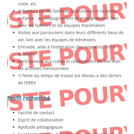
civile, etc.
Activités avec les familles, la jeunesse et la petite
enfance : accompagnement et enseignement; lien
avec les familles et les équipes d’animation
Visites aux paroissiens dans leurs différents lieux de
vie, lien avec les équipes de bénévoles
Entraide, aide à l’intégration des migrants, Terre
Nouvelle
Participation aux cultes et célébrations en lien avec
les activités mentionnées
1/7ème du temps de travail est dévolu à des tâches
de l’EREV
Profil recherché
Facilité de contact
Esprit de collaboration
Aptitude pédagogique