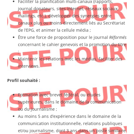
Faciliter la planification multi-canaux (rapports,
journal donateurs, sites internet, réseaux sociaux,
mailings, etc.), développer des synergies entre
canaux plus ou moins directement liés au Secrétariat
de l’EPG, et animer la cellule média ;
Être une force de proposition pour le journal
Réformés
concernant le cahier genevois et la promotion du titre
;
Maintenir les relations avec les médias, faciliter des
interviews.
Profil souhaité :
Formation avec brevet fédéral, ou études
supérieures, dans le domaine de la communication
ou du journalisme ;
Au moins 5 ans d’expérience dans le domaine de la
communication institutionnelle, relations publiques
et/ou journalisme, dont 3 ans dans un poste similaire