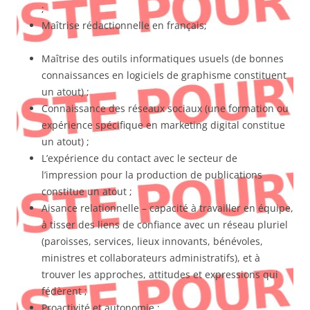
;
Maîtrise rédactionnelle en français;
Maîtrise des outils informatiques usuels (de bonnes
connaissances en logiciels de graphisme constituent
un atout) ;
Connaissance des réseaux sociaux (une formation ou
expérience spécifique en marketing digital constitue
un atout) ;
L’expérience du contact avec le secteur de
l’impression pour la production de publications
constitue un atout ;
Aisance relationnelle – capacité à travailler en équipe,
à tisser des liens de confiance avec un réseau pluriel
(paroisses, services, lieux innovants, bénévoles,
ministres et collaborateurs administratifs), et à
trouver les approches, attitudes et expressions qui
fédèrent ;
Proactivité et autonomie ;