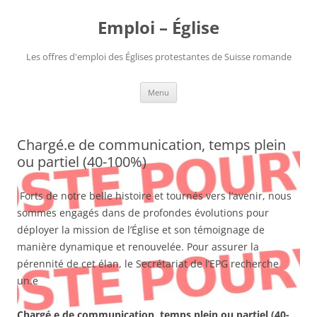
Aller
au
Emploi – Église
contenu
Les offres d'emploi des Églises protestantes de Suisse romande
Menu
Chargé.e de communication, temps plein
ou partiel (40-100%)
Forts de notre belle histoire et tournés vers l’avenir, nous
sommes engagés dans de profondes évolutions pour
déployer la mission de l’Église et son témoignage de
manière dynamique et renouvelée. Pour assurer la
pérennité de cet élan, le Secrétariat de l’EPG recherche
un.e
Chargé.e de communication, temps plein ou partiel (40-