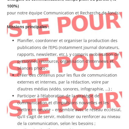
100%)
pour notre équipe Communication et Recherche de fonds.
Missions principales :
Planifier, coordonner et organiser la production des
publications de l’EPG (notamment journal donateurs,
rapports, newsletter, etc.), y compris mobilisation de
personnes ressource, organisation d’interviews et
séances photo ;
Créer des contenus pour les flux de communication
externes et internes, par la rédaction, voire par
d’autres médias (vidéo, sonores, infographie, …) ;
Participer à l’élaboration de la stratégie de
communication et d’impulsions nouvelles et les
mettre en oeuvre – ensemble avec le réseau ecclésial,
qu’il s’agit de servir, mobiliser ou renforcer au niveau
de la communication, selon les besoins ;