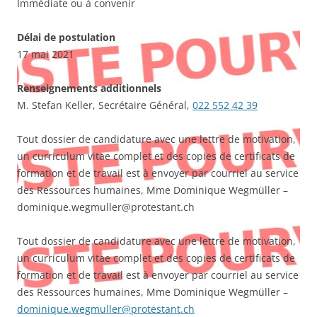
Immédiate ou à convenir
Délai de postulation
17 mai 2021
Renseignements additionnels
M. Stefan Keller, Secrétaire Général,
022 552 42 39
Tout dossier de candidature avec une lettre de motivation,
un curriculum vitae complet et des copies de certificats de
formation et de travail est à envoyer par courriel au service
des Ressources humaines, Mme Dominique Wegmüller –
dominique.wegmuller@protestant.ch
Tout dossier de candidature avec une lettre de motivation,
un curriculum vitae complet et des copies de certificats de
formation et de travail est à envoyer par courriel au service
des Ressources humaines, Mme Dominique Wegmüller –
dominique.wegmuller@protestant.ch