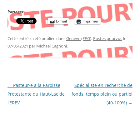
Partager :
E-mail
Imprimer
Cette entrée a été publiée dans
Genève (EPG)
,
Postes pourvus
le
07/05/2021
par
Michael Cagnoni
.
Navigation
←
Pasteur·e à la Paroisse
Spécialiste en recherche de
des
Protestante du Haut-Lac de
fonds, temps plein ou partiel
articles
l’EREV
(40-100%)
→