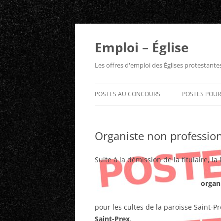
Aller
au
contenu
Emploi – Église
Les offres d'emploi des Églises protestant
POSTES AU CONCOURS
POSTES POU
Organiste non professio
Suite à la démission de la titulaire, l
organ
pour les cultes de la paroisse Saint-P
Saint-Prex
.