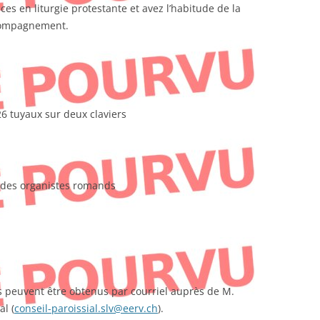
s en liturgie protestante et avez l’habitude de la
compagnement.
6 tuyaux sur deux claviers
n des organistes romands
peuvent être obtenus par courriel auprès de M.
l (
conseil-paroissial.slv@eerv.ch
).