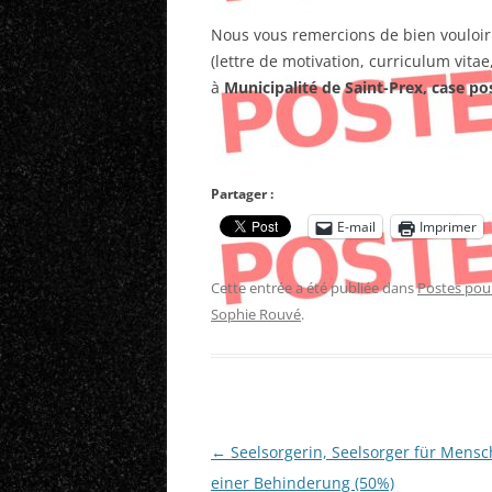
Nous vous remercions de bien vouloir
(lettre de motivation, curriculum vitae
à
Municipalité de Saint-Prex, case po
La Municip
Partager :
E-mail
Imprimer
Cette entrée a été publiée dans
Postes pou
Sophie Rouvé
.
Navigation
←
Seelsorgerin, Seelsorger für Mensc
des
einer Behinderung (50%)