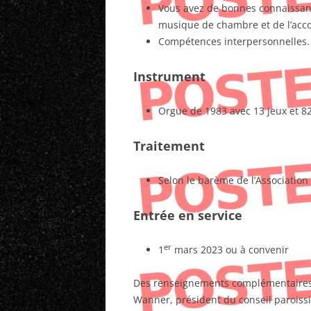
Vous avez de bonnes connaissance
musique de chambre et de l’ac
Compétences interpersonnelles.
Instrument
Orgue de 1983 avec 13 jeux et 82
Traitement
Selon le barème de l’Associatio
Entrée en service
er
1
mars 2023 ou à convenir
Des renseignements complémentaires 
Wanner, président du conseil paroissia