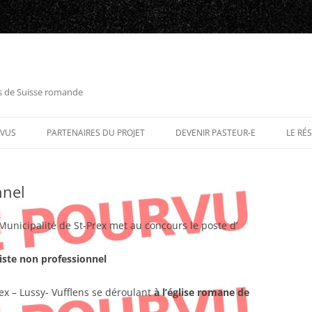
es de Suisse romande
RVUS
PARTENAIRES DU PROJET
DEVENIR PASTEUR-E
LE RÉ
nnel
a Municipalité de St-Prex met au concours le poste d’
iste non professionnel
rex – Lussy- Vufflens se déroulant
à l’église romane de