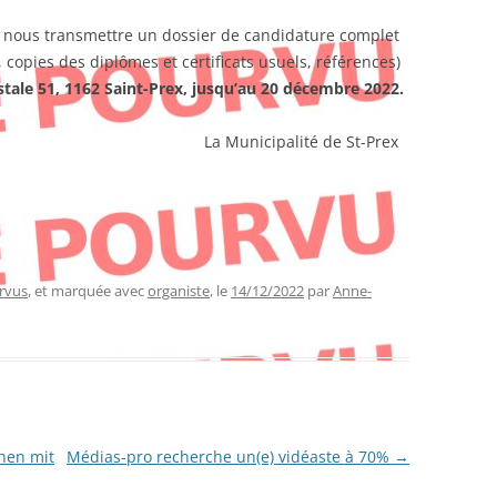
 nous transmettre un dossier de candidature complet
, copies des diplômes et certificats usuels, références)
stale 51, 1162 Saint-Prex, jusqu’au 20 décembre 2022.
alité de St-Prex
rvus
, et marquée avec
organiste
, le
14/12/2022
par
Anne-
hen mit
Médias-pro recherche un(e) vidéaste à 70%
→