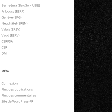
Berne-Jura (BeJuSo – USBJ)
Fribourg (EERF)
Genève (EPG)
Neuchâtel (EREN)
Valais (EREV)
Vaud (EERV)
CERFSA
CER
DM
MÉTA
Connexion
Flux des publications
Flux des commentaires
Site de WordPress-FR