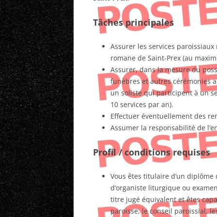
Tâches principales
Assurer les services paroissiaux r
romane de Saint-Prex (au maximu
Assurer, dans la mesure du possi
funèbres et autres cérémonies a
un soliste qui participent à un s
10 services par an).
Effectuer éventuellement des re
Assumer la responsabilité de l’e
Profil / conditions requises
Vous êtes titulaire d’un diplôme
d’organiste liturgique ou examen
titre jugé équivalent et êtes cap
paroisse, le conseil paroissial, le