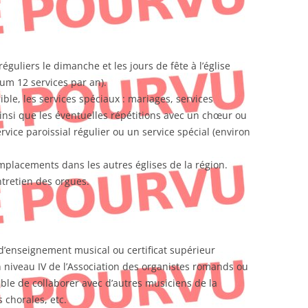
éguliers le dimanche et les jours de fête à l’église
m 12 services par an).
ble, les services spéciaux : mariages, services
insi que les éventuelles répétitions avec un chœur ou
ervice paroissial régulier ou un service spécial (environ
mplacements dans les autres églises de la région.
ntretien des orgues.
 d’enseignement musical ou certificat supérieur
 niveau IV de l’Association des organistes romands ou
able de collaborer avec d’autres musiciens de la
s chorales, etc.