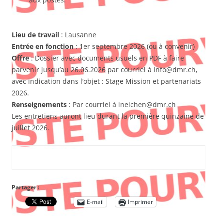
Lieu de travail
: Lausanne
Entrée en fonction
: 1er septembre 2026 (ou à convenir)
Offre
: Dossier avec documents usuels en PDF à faire
parvenir jusqu’au 26.06.2026 par courriel à info@dmr.ch,
avec indication dans l’objet : Stage Mission et partenariats
2026.
Renseignements
: Par courriel à ineichen@dmr.ch
Les entretiens auront lieu durant la première quinzaine de
juillet 2026.
Partager :
E-mail
Imprimer