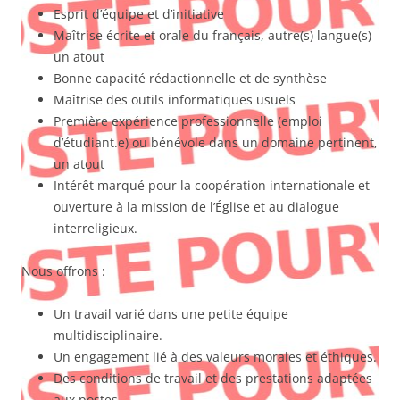
Esprit d’équipe et d’initiative
Maîtrise écrite et orale du français, autre(s) langue(s)
un atout
Bonne capacité rédactionnelle et de synthèse
Maîtrise des outils informatiques usuels
Première expérience professionnelle (emploi
d’étudiant.e) ou bénévole dans un domaine pertinent,
un atout
Intérêt marqué pour la coopération internationale et
ouverture à la mission de l’Église et au dialogue
interreligieux.
Nous offrons :
Un travail varié dans une petite équipe
multidisciplinaire.
Un engagement lié à des valeurs morales et éthiques.
Des conditions de travail et des prestations adaptées
aux postes.