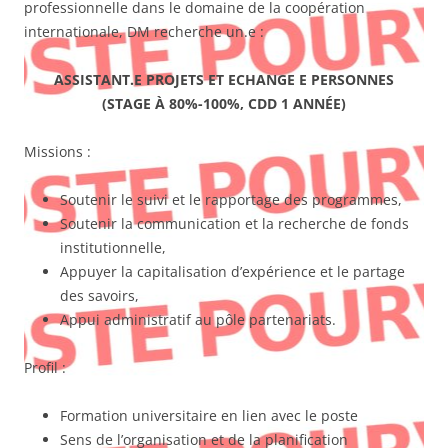
professionnelle dans le domaine de la coopération
internationale, DM recherche un.e :
ASSISTANT.E PROJETS ET ECHANGE E PERSONNES
(STAGE À 80%-100%, CDD 1 ANNÉE)
Missions :
Soutenir le suivi et le rapportage des programmes,
Soutenir la communication et la recherche de fonds
institutionnelle,
Appuyer la capitalisation d’expérience et le partage
des savoirs,
Appui administratif au pôle partenariats.
Profil :
Formation universitaire en lien avec le poste
Sens de l’organisation et de la planification