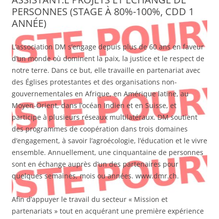
PERSONNES (STAGE À 80%-100%, CDD 1
ANNÉE)
L’association DM s’engage depuis plus de 60 ans en faveur
d’un monde où dominent la paix, la justice et le respect de
notre terre. Dans ce but, elle travaille en partenariat avec
des Églises protestantes et des organisations non-
gouvernementales en Afrique, en Amérique latine, au
Moyen-Orient, dans l’océan Indien et en Suisse, et
participe à plusieurs réseaux multilatéraux. DM soutient
des programmes de coopération dans trois domaines
d’engagement, à savoir l’agroécologie, l’éducation et le vivre
ensemble. Annuellement, une cinquantaine de personnes
sont en échange auprès d’un des partenaires pour
quelques semaines, mois ou années. www.dmr.ch.
Afin d’appuyer le travail du secteur « Mission et
partenariats » tout en acquérant une première expérience