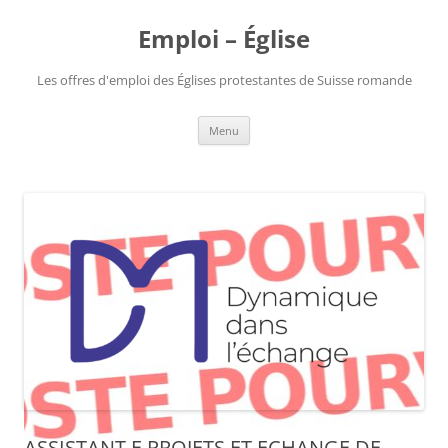
Aller
au
Emploi – Église
contenu
Les offres d'emploi des Églises protestantes de Suisse romande
Menu
ASSISTANT.E PROJETS ET ECHANGE DE