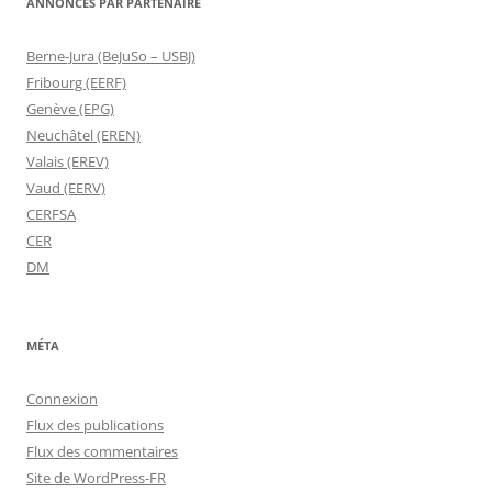
ANNONCES PAR PARTENAIRE
Berne-Jura (BeJuSo – USBJ)
Fribourg (EERF)
Genève (EPG)
Neuchâtel (EREN)
Valais (EREV)
Vaud (EERV)
CERFSA
CER
DM
MÉTA
Connexion
Flux des publications
Flux des commentaires
Site de WordPress-FR