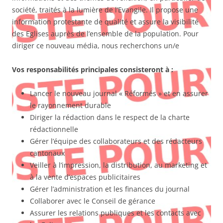
société, traités à la lumière de l’Evangile. Il propose une
information protestante de qualité et assure la visibilité
des Eglises auprès de l’ensemble de la population. Pour
diriger ce nouveau média, nous recherchons un/e
Vos responsabilités principales consisteront à :
Lancer le nouveau journal « Réformés » et en assurer
le rayonnement durable
Diriger la rédaction dans le respect de la charte
rédactionnelle
Gérer l’équipe des collaborateurs et des rédacteurs
cantonaux
Veiller à l’impression, la distribution, au marketing et
à la vente d’espaces publicitaires
Gérer l’administration et les finances du journal
Collaborer avec le Conseil de gérance
Assurer les relations publiques et les contacts avec