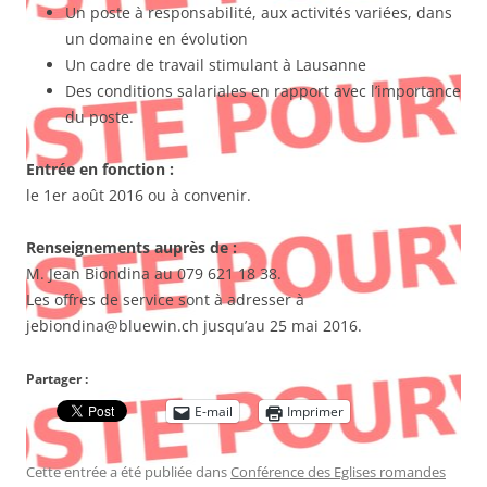
Un poste à responsabilité, aux activités variées, dans
un domaine en évolution
Un cadre de travail stimulant à Lausanne
Des conditions salariales en rapport avec l’importance
du poste.
Entrée en fonction :
le 1er août 2016 ou à convenir.
Renseignements auprès de :
M. Jean Biondina au 079 621 18 38.
Les offres de service sont à adresser à
jebiondina@bluewin.ch jusqu’au 25 mai 2016.
Partager :
E-mail
Imprimer
Cette entrée a été publiée dans
Conférence des Eglises romandes