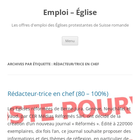
Aller
au
Emploi – Église
contenu
Les offres d'emploi des Églises protestantes de Suisse romande
Menu
ARCHIVES PAR ÉTIQUETTE :
RÉDACTEUR/TRICE EN CHEF
Rédacteur-trice en chef (80 – 100%)
Les Eglises réformées de Berne-Jura, Genève, Neuchâtel et
Vaud, par CER Médias Réformés Sàrl, ont décidé de la
création d’un nouveau journal « Réformés ». Édité à 220’000
exemplaires, dix fois l’an, ce journal souhaite proposer des
informations et des thèmes de réflexion, en particulier de