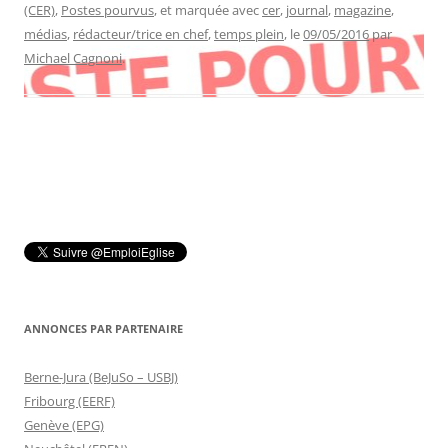
(CER)
,
Postes pourvus
, et marquée avec
cer
,
journal
,
magazine
,
médias
,
rédacteur/trice en chef
,
temps plein
, le
09/05/2016
par
Michael Cagnoni
.
ANNONCES PAR PARTENAIRE
Berne-Jura (BeJuSo – USBJ)
Fribourg (EERF)
Genève (EPG)