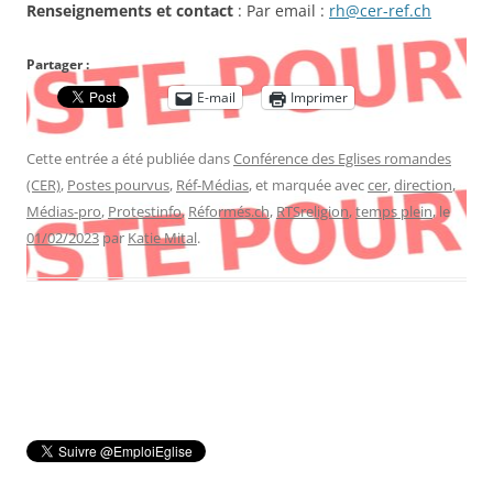
Renseignements et contact
: Par email :
rh@cer-ref.ch
Partager :
E-mail
Imprimer
Cette entrée a été publiée dans
Conférence des Eglises romandes
(CER)
,
Postes pourvus
,
Réf-Médias
, et marquée avec
cer
,
direction
,
Médias-pro
,
Protestinfo
,
Réformés.ch
,
RTSreligion
,
temps plein
, le
01/02/2023
par
Katie Mital
.