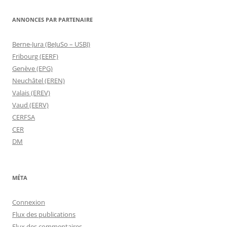
ANNONCES PAR PARTENAIRE
Berne-Jura (BeJuSo – USBJ)
Fribourg (EERF)
Genève (EPG)
Neuchâtel (EREN)
Valais (EREV)
Vaud (EERV)
CERFSA
CER
DM
MÉTA
Connexion
Flux des publications
Flux des commentaires