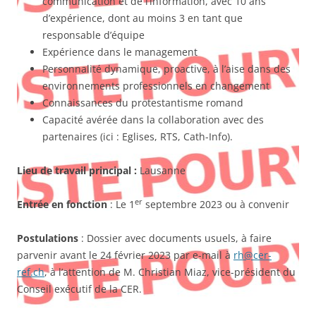
communication et de l’information, avec 10 ans
d’expérience, dont au moins 3 en tant que
responsable d’équipe
Expérience dans le management
Personnalité dynamique, proactive, à l’aise dans des
environnements professionnels en changement
Connaissances du protestantisme romand
Capacité avérée dans la collaboration avec des
partenaires (ici : Eglises, RTS, Cath-Info).
Lieu de travail principal :
Lausanne
er
Entrée en fonction
: Le 1
septembre 2023 ou à convenir
Postulations
: Dossier avec documents usuels, à faire
parvenir avant le 24 février 2023 par e-mail à
rh@cer-
ref.ch
, à l’attention de M. Christian Miaz, vice-président du
Conseil exécutif de la CER.