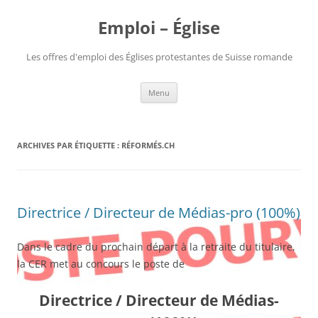
Aller
au
Emploi – Église
contenu
Les offres d'emploi des Églises protestantes de Suisse romande
Menu
ARCHIVES PAR ÉTIQUETTE :
RÉFORMÉS.CH
Directrice / Directeur de Médias-pro (100%)
Dans le cadre du prochain départ à la retraite du titulaire,
la CER met au concours le poste de
Directrice / Directeur de Médias-