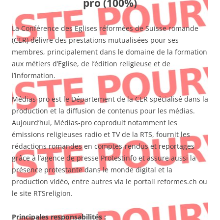
pro (100%)
La Conférence des Eglises réformées de Suisse romande
(CER) délivre des prestations mutualisées pour ses
membres, principalement dans le domaine de la formation
aux métiers d’Eglise, de l’édition religieuse et de
l’information.
Médias-pro est le Département de la CER spécialisé dans la
production et la diffusion de contenus pour les médias.
Aujourd’hui, Médias-pro coproduit notamment les
émissions religieuses radio et TV de la RTS, fournit les
rédactions romandes en comptes-rendus et reportages
grâce à l’agence de presse Protestinfo et assure aussi la
présence protestante dans le monde digital et la
production vidéo, entre autres via le portail reformes.ch ou
le site RTSreligion.
Principales responsabilités :