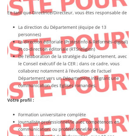
En tant que Directrice/Directeur, vous êtes responsable de
La direction du Département (équipe de 13
personnes)
La direction éditoriale (Protestinfo & Réformés-digital)
et co-direction éditoriale (RTSreligion)
De l’élaboration de la stratégie du Département, avec
le Conseil exécutif de la CER ; dans ce cadre, vous
collaborez notamment à l’évolution de l’actuel
Département vers un Département intégrant une
communication des Eglises romandes.
Votre profil :
Formation universitaire complète
Journaliste professionnel/le avec compétences en
communication, ou professionnel/le de la