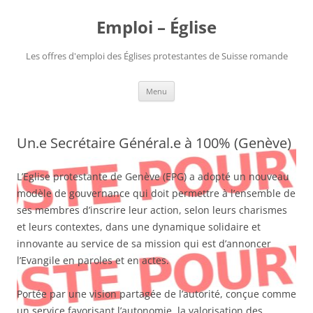
Aller
au
Emploi – Église
contenu
Les offres d'emploi des Églises protestantes de Suisse romande
Menu
Un.e Secrétaire Général.e à 100% (Genève)
L’Eglise protestante de Genève (EPG) a adopté un nouveau
modèle de gouvernance qui doit permettre à l’ensemble de
ses membres d’inscrire leur action, selon leurs charismes
et leurs contextes, dans une dynamique solidaire et
innovante au service de sa mission qui est d’annoncer
l’Evangile en paroles et en actes.
Portée par une vision partagée de l’autorité, conçue comme
un service favorisant l’autonomie, la valorisation des