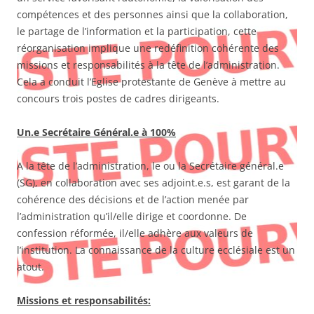
compétences et des personnes ainsi que la collaboration,
le partage de l’information et la participation, cette
réorganisation implique une redéfinition cohérente des
missions et responsabilités à la tête de l’administration.
Cela a conduit l’Eglise protestante de Genève à mettre au
concours trois postes de cadres dirigeants.
Un.e Secrétaire Général.e à 100%
A la tête de l’administration, le ou la Secrétaire général.e
(SG), en collaboration avec ses adjoint.e.s, est garant de la
cohérence des décisions et de l’action menée par
l’administration qu’il/elle dirige et coordonne. De
confession réformée, il/elle adhère aux valeurs de
l’institution. La connaissance de la culture ecclésiale est un
atout.
Missions et responsabilités: