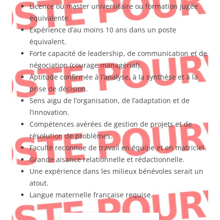
Licence ou master universitaire ou formation jugée
équivalente.
Expérience d’au moins 10 ans dans un poste
équivalent.
Forte capacité de leadership, de communication et de
négociation (courage managérial).
Aptitude confirmée à l’analyse, à la synthèse et à la
prise de décision.
Sens aigu de l’organisation, de l’adaptation et de
l’innovation.
Compétences avérées de gestion de projets et de
résolution de problèmes.
Faculté reconnue de travail en équipe et en matriciel.
Grande aisance relationnelle et rédactionnelle.
Une expérience dans les milieux bénévoles serait un
atout.
Langue maternelle française requise.