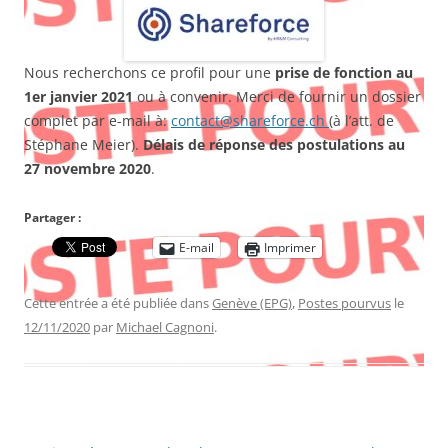
Nous recherchons ce profil pour une
prise de fonction au
1er janvier 2021
ou à convenir. Merci de fournir un dossier
complet par e-mail à:
contact@shareforce.ch
(à l’att. de
Stéphane Meier).
Délais de réponse des postulations au
27 novembre 2020
.
Partager :
E-mail
Imprimer
Cette entrée a été publiée dans
Genève (EPG)
,
Postes pourvus
le
12/11/2020
par
Michael Cagnoni
.