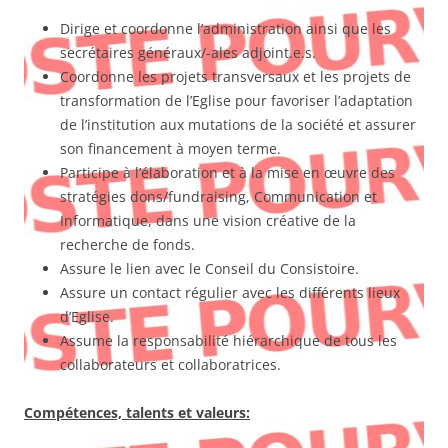
Dirige et coordonne l’administration ainsi que les
secrétaires généraux/-ales adjoint.e.s.
Coordonne les projets transversaux et les projets de
transformation de l’Eglise pour favoriser l’adaptation
de l’institution aux mutations de la société et assurer
son financement à moyen terme.
Participe à l’élaboration et à la mise en œuvre des
stratégies dons/fundraising, Communication et
Informatique, dans une vision créative de la
recherche de fonds.
Assure le lien avec le Conseil du Consistoire.
Assure un contact régulier avec les différents lieux
d’Eglise.
Assume la responsabilité hiérarchique de tous les
collaborateurs et collaboratrices.
Compétences, talents et valeurs: