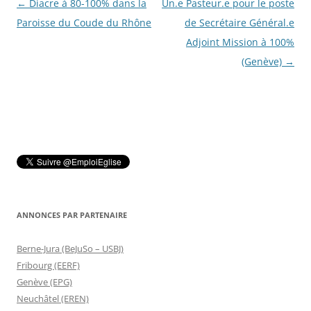
Navigation
←
Diacre à 80-100% dans la
Un.e Pasteur.e pour le poste
des
Paroisse du Coude du Rhône
de Secrétaire Général.e
articles
Adjoint Mission à 100%
(Genève)
→
ANNONCES PAR PARTENAIRE
Berne-Jura (BeJuSo – USBJ)
Fribourg (EERF)
Genève (EPG)
Neuchâtel (EREN)