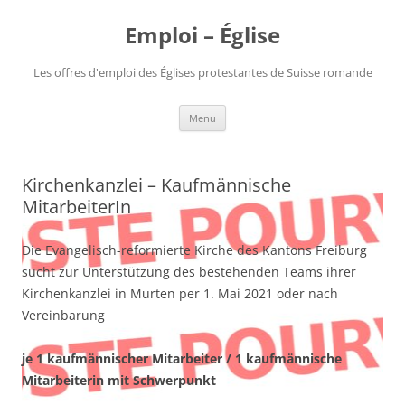
Aller
au
Emploi – Église
contenu
Les offres d'emploi des Églises protestantes de Suisse romande
Menu
Kirchenkanzlei – Kaufmännische
MitarbeiterIn
Die Evangelisch-reformierte Kirche des Kantons Freiburg
sucht zur Unterstützung des bestehenden Teams ihrer
Kirchenkanzlei in Murten per 1. Mai 2021 oder nach
Vereinbarung
je 1 kaufmännischer Mitarbeiter / 1 kaufmännische
Mitarbeiterin mit Schwerpunkt