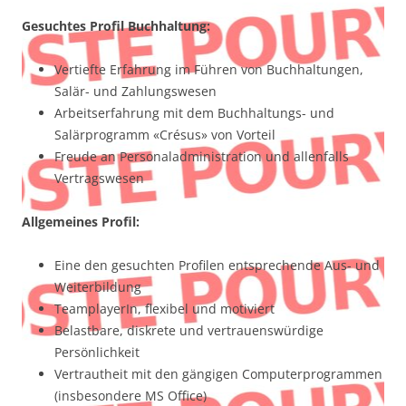
Gesuchtes Profil Buchhaltung:
Vertiefte Erfahrung im Führen von Buchhaltungen,
Salär- und Zahlungswesen
Arbeitserfahrung mit dem Buchhaltungs- und
Salärprogramm «Crésus» von Vorteil
Freude an Personaladministration und allenfalls
Vertragswesen
Allgemeines Profil:
Eine den gesuchten Profilen entsprechende Aus- und
Weiterbildung
TeamplayerIn, flexibel und motiviert
Belastbare, diskrete und vertrauenswürdige
Persönlichkeit
Vertrautheit mit den gängigen Computerprogrammen
(insbesondere MS Office)