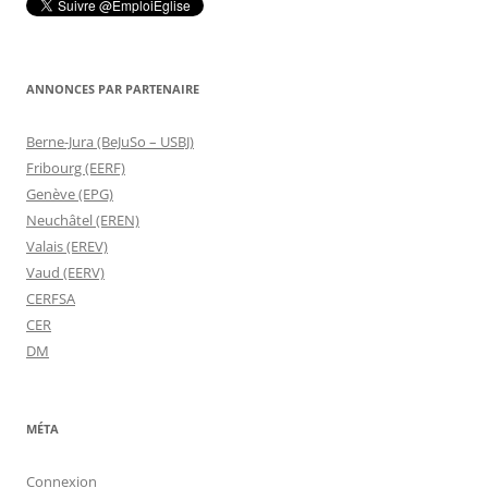
ANNONCES PAR PARTENAIRE
Berne-Jura (BeJuSo – USBJ)
Fribourg (EERF)
Genève (EPG)
Neuchâtel (EREN)
Valais (EREV)
Vaud (EERV)
CERFSA
CER
DM
MÉTA
Connexion