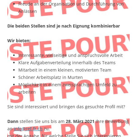
Freude an der Organisation und Durchführung von
Anlässen
Die beiden Stellen sind je nach Eignung kombinierbar
Wir bieten:
Interessante, vielseitige und anspruchsvolle Arbeit
Klare Aufgabenverteilung innerhalb des Teams
Mitarbeit in einem kleinen, motivierten Team
Schöner Arbeitsplatz in Murten
Möglichkeit in einem zweisprachigen Umfeld zu
arbeiten
Sie sind interessiert und bringen das gesuchte Profil mit?
Dann
stellen Sie uns bis am
28. März 2021
Ihre Bewerbung
an
info@ref-fr.ch
zu,
mit der Angabe, für welche Stelle Sie sich interessieren.