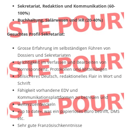
Sekretariat, Redaktion und Kommunikation (60-
100%)
Buchhaltung, Salärwesen und HR (20-40%)
Gesuchtes Profil Sekretariat:
Grosse Erfahrung im selbständigen Führen von
Dossiers und Sekretariaten
Leichtigkeit im Verfassen und Bearbeiten von
Korrespondenz, Protokollen und Mitteilungen
Stilsicheres Deutsch, redaktionelles Flair in Wort und
Schrift
Fähigkeit vorhandene EDV und
Kommunikationsplattformen zu betreuen und
weiterzuentwickeln
«up to date», was ein papierloses Büro betrifft, DMS
etc.
Sehr gute Französischkenntnisse