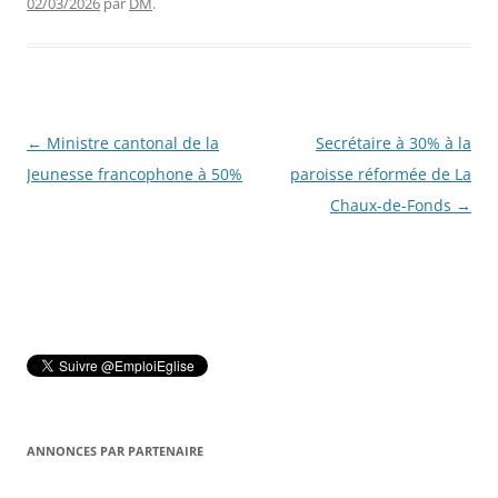
02/03/2026
par
DM
.
Navigation
←
Ministre cantonal de la
Secrétaire à 30% à la
des
Jeunesse francophone à 50%
paroisse réformée de La
articles
Chaux-de-Fonds
→
ANNONCES PAR PARTENAIRE