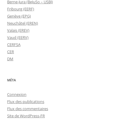
Berne-Jura (BeJuSo – USBJ)
Fribourg (EERF)
Genève (EPG)
Neuchâtel (EREN)
Valais (EREV)
Vaud (EERV)
CERFSA
CER
DM
MÉTA
Connexion
Flux des publications
Flux des commentaires
Site de WordPress-FR