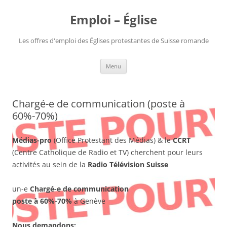
Aller
au
Emploi – Église
contenu
Les offres d'emploi des Églises protestantes de Suisse romande
Menu
Chargé-e de communication (poste à
60%-70%)
Médias-pro
(Office Protestant des Médias) & le
CCRT
(Centre Catholique de Radio et TV) cherchent pour leurs
activités au sein de la
Radio Télévision Suisse
un-e
Chargé-e de communication
poste à
60%-70%
à Genève
Nous demandons: