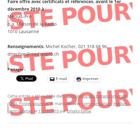
Faire offre avec certificats et références, avant le 1er
décembre 2010 à :
Médias-Pro
p.a. Maison de la Radio
1010 Lausanne
Renseignements:
Michel Kocher, 021 318 68 96,
direction@mediaspro.ch
Partager :
E-mail
Imprimer
Cette entrée a été publiée dans
Conférence des Eglises romandes
(CER)
,
Postes pourvus
, et marquée avec
communication
,
médias
,
temps partiel
, le
11/11/2010
par
Emploi Église
.