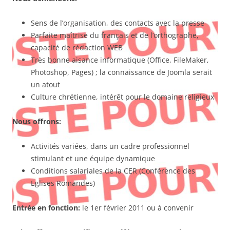
Sens de l’organisation, des contacts avec la presse
Parfaite maîtrise du français et de l’orthographe,
capacité de rédaction WEB
Très bonne aisance informatique (Office, FileMaker,
Photoshop, Pages) ; la connaissance de Joomla serait
un atout
­Culture chrétienne, intérêt pour le domaine religieux
Nous offrons:
Activités variées, dans un cadre professionnel
stimulant et une équipe dynamique
Conditions salariales de la CER (Conférence des
Eglises Romandes)
Entrée en fonction:
le 1er février 2011 ou à convenir