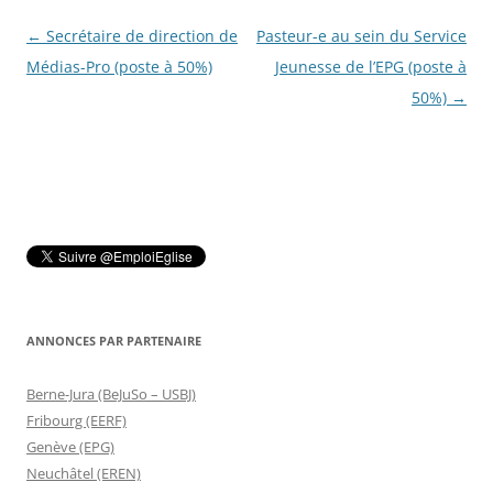
Navigation
←
Secrétaire de direction de
Pasteur-e au sein du Service
des
Médias-Pro (poste à 50%)
Jeunesse de l’EPG (poste à
articles
50%)
→
ANNONCES PAR PARTENAIRE
Berne-Jura (BeJuSo – USBJ)
Fribourg (EERF)
Genève (EPG)
Neuchâtel (EREN)