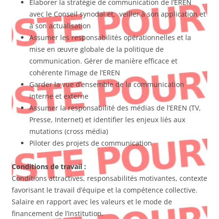
Elaborer la stratégie de communication de l’EREN
avec le Conseil synodal et, veiller à son application et
à son actualisation
Assumer les responsabilités opérationnelles et la
mise en œuvre globale de la politique de
communication. Gérer de manière efficace et
cohérente l’image de l’EREN
Garder la vue d’ensemble de la communication
interne et externe
Assumer la responsabilité des médias de l’EREN (TV,
Presse, Internet) et identifier les enjeux liés aux
mutations (cross média)
Piloter des projets de communication
Conditions de travail :
Conditions attractives, responsabilités motivantes, contexte
favorisant le travail d’équipe et la compétence collective.
Salaire en rapport avec les valeurs et le mode de
financement de l’institution.