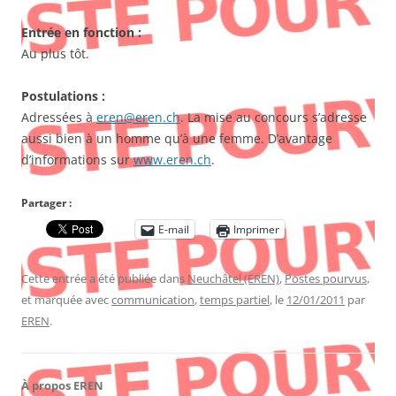
Entrée en fonction :
Au plus tôt.
Postulations :
Adressées à
eren@eren.ch
. La mise au concours s’adresse
aussi bien à un homme qu’à une femme. D’avantage
d’informations sur
www.eren.ch
.
Partager :
E-mail
Imprimer
Cette entrée a été publiée dans
Neuchâtel (EREN)
,
Postes pourvus
,
et marquée avec
communication
,
temps partiel
, le
12/01/2011
par
EREN
.
À propos EREN