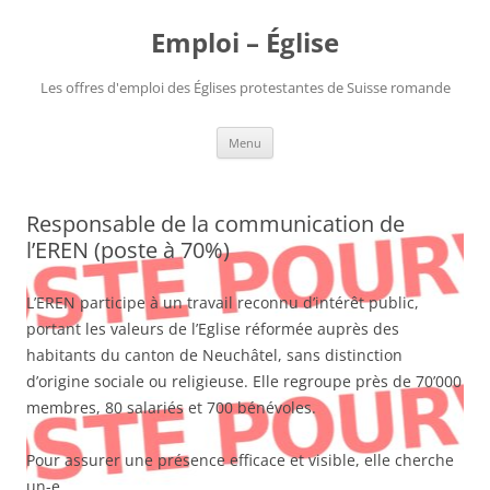
Aller
au
Emploi – Église
contenu
Les offres d'emploi des Églises protestantes de Suisse romande
Menu
Responsable de la communication de
l’EREN (poste à 70%)
L’EREN participe à un travail reconnu d’intérêt public,
portant les valeurs de l’Eglise réformée auprès des
habitants du canton de Neuchâtel, sans distinction
d’origine sociale ou religieuse. Elle regroupe près de 70’000
membres, 80 salariés et 700 bénévoles.
Pour assurer une présence efficace et visible, elle cherche
un-e