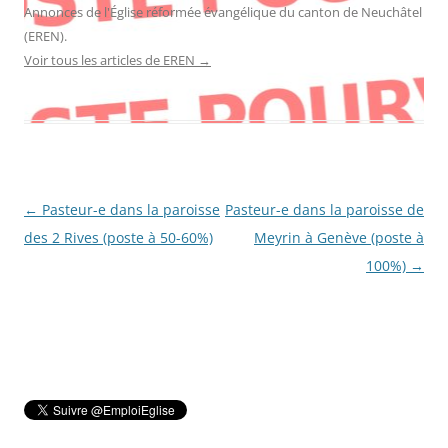
Annonces de l'Église réformée évangélique du canton de Neuchâtel
(EREN).
Voir tous les articles de EREN
→
Navigation
←
Pasteur-e dans la paroisse
Pasteur-e dans la paroisse de
des
des 2 Rives (poste à 50-60%)
Meyrin à Genève (poste à
articles
100%)
→