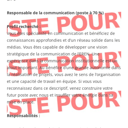
Responsable de la communication
(poste à 70 %)
Profil recherché :
Vous êtes spécialiste en communication et bénéficiez de
connaissances approfondies et d’un réseau solide dans les
médias. Vous êtes capable de développer une vision
stratégique de la communication de l’EREN. Une
expérience dans la communication institutionnelle est un
atout important. Au bénéfice d’une grande autonomie dans
la réalisation de projets, vous avez le sens de l’organisation
et une capacité de travail en équipe. Si vous vous
reconnaissez dans ce descriptif, venez construire votre
futur poste avec nous et insuffler votre énergie dans sa
mise en place.
Responsabilités :