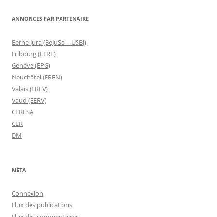
ANNONCES PAR PARTENAIRE
Berne-Jura (BeJuSo – USBJ)
Fribourg (EERF)
Genève (EPG)
Neuchâtel (EREN)
Valais (EREV)
Vaud (EERV)
CERFSA
CER
DM
MÉTA
Connexion
Flux des publications
Flux des commentaires