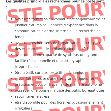
Les qualités primordiales recherchées pour ce poste sont
:
avoir une formation en communication/journalisme et
justifier d’au moins 5 années d’expérience dans la
communication externe, interne ou la recherche de
fonds
avoir un très bon sens de l’organisation, du respect
des échéances et de la planification des tâches
avoir une bonne capacité de synthèse, une grande
facilité rédactionnelle et une orthographe
irréprochable
être créatif, curieux, proactif et dynamique
savoir faire preuve d’une très grande rigueur et
précision et pouvoir travailler de manière autonome
posséder une bonne maîtrise des outils bureautiques
savoir gérer le stress
être disponible pour des horaires occasionnellement
irréguliers