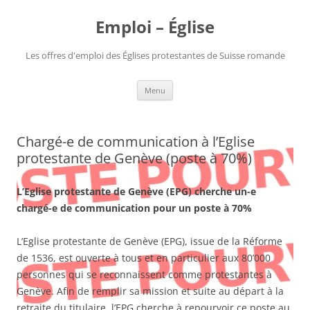
Aller
au
Emploi – Église
contenu
Les offres d'emploi des Églises protestantes de Suisse romande
Menu
Chargé-e de communication à l’Eglise
protestante de Genève (poste à 70%)
L’Eglise protestante de Genève (EPG) cherche un-e
chargé-e de communication pour un poste à 70%
L’Eglise protestante de Genève (EPG), issue de la Réforme
de 1536, est ouverte à tous et en particulier aux 80’000
personnes qui se reconnaissent comme protestantes à
Genève. Afin de remplir sa mission et suite au départ à la
retraite du titulaire, l’EPG cherche à repourvoir ce poste au