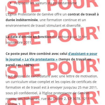
respecter les valeurs du protestantisme
L’Eglise Protestante de Genève offre un
contrat de travail à
durée indéterminée
, une formation continue et un
environnement de travail stimulant et diversifié.
La date d’entrée en fonction
est prévue pour le 1er
septembre 2011.
Ce poste peut être combiné avec celui
d’assistant-e pour
le journal « La Vie protestante »
(temps de travail en
pareil cas : 100%).
Tout dossier de candidature avec une lettre de motivation,
un curriculum vitae complet et les copies de certificats de
formation et de travail est à envoyer jusqu’au 25 mai 2011,
sous pli confidentiel, à l’Eglise protestante de Genève,
ressources humaines, rue du Cloître 2, CP 3078, 1211
Genève 3.