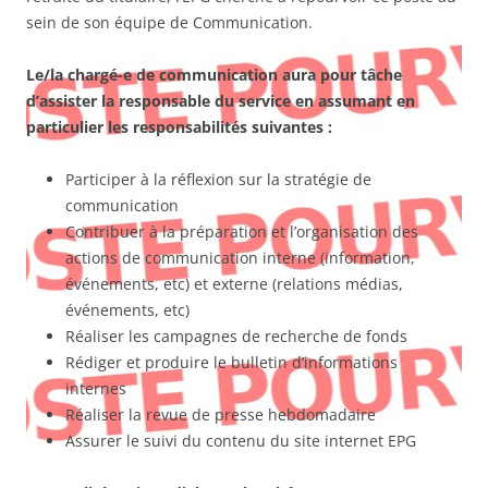
sein de son équipe de Communication.
Le/la chargé-e de communication aura pour tâche
d’assister la responsable du service en assumant en
particulier les responsabilités suivantes :
Participer à la réflexion sur la stratégie de
communication
Contribuer à la préparation et l’organisation des
actions de communication interne (information,
événements, etc) et externe (relations médias,
événements, etc)
Réaliser les campagnes de recherche de fonds
Rédiger et produire le bulletin d’informations
internes
Réaliser la revue de presse hebdomadaire
Assurer le suivi du contenu du site internet EPG