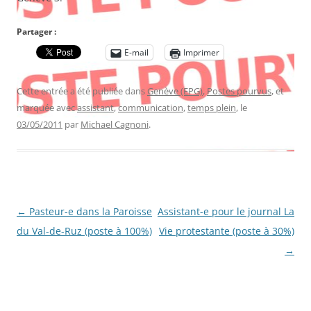
Partager :
E-mail
Imprimer
Cette entrée a été publiée dans
Genève (EPG)
,
Postes pourvus
, et
marquée avec
assistant
,
communication
,
temps plein
, le
03/05/2011
par
Michael Cagnoni
.
Navigation
←
Pasteur-e dans la Paroisse
Assistant-e pour le journal La
des
du Val-de-Ruz (poste à 100%)
Vie protestante (poste à 30%)
articles
→