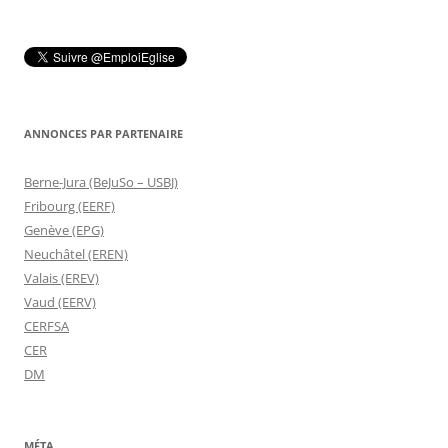
ANNONCES PAR PARTENAIRE
Berne-Jura (BeJuSo – USBJ)
Fribourg (EERF)
Genève (EPG)
Neuchâtel (EREN)
Valais (EREV)
Vaud (EERV)
CERFSA
CER
DM
MÉTA