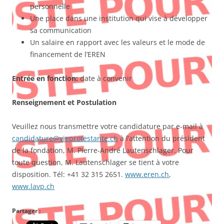
personnelle
Une place dans une institution qui vise à développer
sa communication
Un salaire en rapport avec les valeurs et le mode de
financement de l’EREN
Entrée en fonction:
date à convenir
Renseignement et Postulation
Veuillez nous transmettre votre candidature par e-mail à
candidature@vieprotestante.ch
à l’attention du président
de la fondation, M. Pierre-André Lautenschlager. Pour
toute question, M. Lautenschlager se tient à votre
disposition. Tél: +41 32 315 2651.
www.eren.ch
,
www.lavp.ch
Partager :