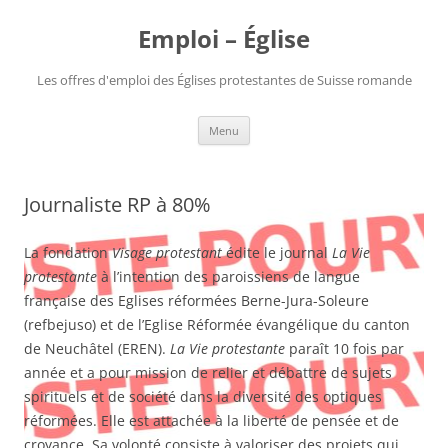
Aller
au
Emploi – Église
contenu
Les offres d'emploi des Églises protestantes de Suisse romande
Menu
Journaliste RP à 80%
La fondation
Visage protestant
édite le journal
La Vie
protestante
à l’intention des paroissiens de langue
française des Eglises réformées Berne-Jura-Soleure
(refbejuso) et de l’Eglise Réformée évangélique du canton
de Neuchâtel (EREN).
La Vie protestante
paraît 10 fois par
année et a pour mission de relier et débattre de sujets
spirituels et de société dans la diversité des optiques
réformées. Elle est attachée à la liberté de pensée et de
croyance. Sa volonté consiste à valoriser des projets qui