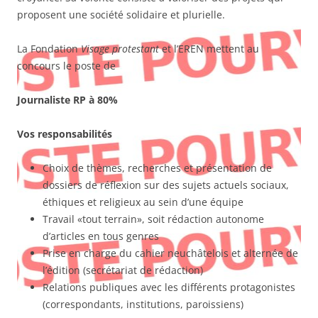
proposent une société solidaire et plurielle.
La Fondation
Visage protestant
et l’EREN mettent au
concours le poste de
Journaliste RP à 80%
Vos responsabilités
Choix de thèmes, recherches et présentation de
dossiers de réflexion sur des sujets actuels sociaux,
éthiques et religieux au sein d’une équipe
Travail «tout terrain», soit rédaction autonome
d’articles en tous genres
Prise en charge du cahier neuchâtelois et alternée de
l’édition (secrétariat de rédaction)
Relations publiques avec les différents protagonistes
(correspondants, institutions, paroissiens)