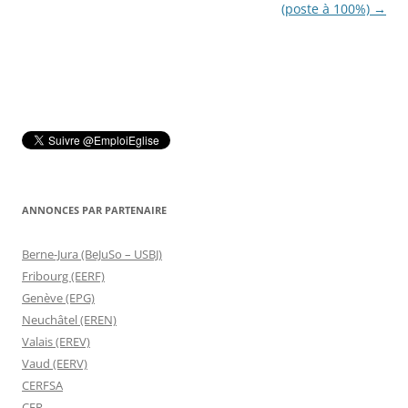
articles
(poste à 100%)
→
ANNONCES PAR PARTENAIRE
Berne-Jura (BeJuSo – USBJ)
Fribourg (EERF)
Genève (EPG)
Neuchâtel (EREN)
Valais (EREV)
Vaud (EERV)
CERFSA
CER