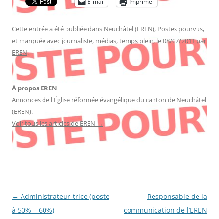
E-mail
Imprimer
Cette entrée a été publiée dans
Neuchâtel (EREN)
,
Postes pourvus
,
et marquée avec
journaliste
,
médias
,
temps plein
, le
08/07/2011
par
EREN
.
À propos EREN
Annonces de l'Église réformée évangélique du canton de Neuchâtel
(EREN).
Voir tous les articles de EREN
→
Navigation
←
Administrateur-trice (poste
Responsable de la
des
à 50% – 60%)
communication de l’EREN