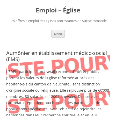
Aller
au
Emploi – Église
contenu
Les offres d'emploi des Églises protestantes de Suisse romande
Menu
Aumônier en établissement médico-social
(EMS)
L’EREN participe à un travail reconnu d’intérêt public,
portant les valeurs de l’Eglise réformée auprès des
habitant-e-s du canton de Neuchâtel, sans distinction
d’origine sociale ou religieuse. Elle regroupe plus de 60’000
membres, 80 salariés et 1200 bénévoles. Des services
cantonaux répondent aux besoins des paroisses et de
populations spécifiques, avec l’objectif de rejoindre les
personnes dans leur recherche spirituelle et en leur