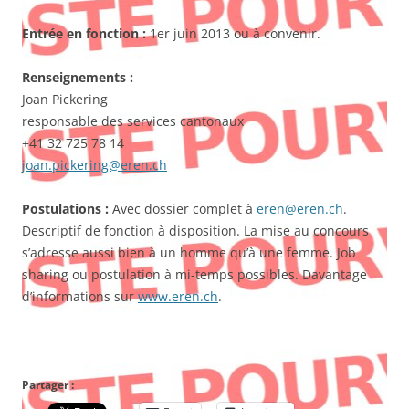
Entrée en fonction :
1er juin 2013 ou à convenir.
Renseignements :
Joan Pickering
responsable des services cantonaux
+41 32 725 78 14
joan.pickering@eren.ch
Postulations :
Avec dossier complet à
eren@eren.ch
.
Descriptif de fonction à disposition. La mise au concours
s’adresse aussi bien à un homme qu’à une femme. Job
sharing ou postulation à mi-temps possibles. Davantage
d’informations sur
www.eren.ch
.
Partager :