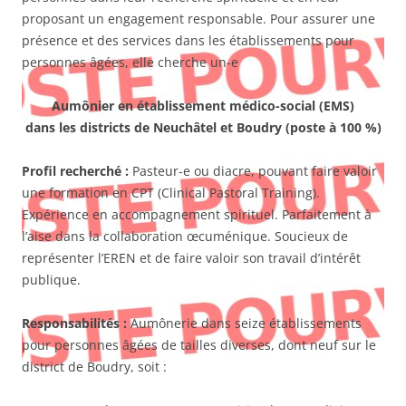
proposant un engagement responsable. Pour assurer une
présence et des services dans les établissements pour
personnes âgées, elle cherche un-e
Aumônier en établissement médico-social (EMS)
dans les districts de Neuchâtel et Boudry (poste à 100 %)
Profil recherché
:
Pasteur-e ou diacre, pouvant faire valoir
une formation en CPT (Clinical Pastoral Training).
Expérience en accompagnement spirituel. Parfaitement à
l’aise dans la collaboration œcuménique. Soucieux de
représenter l’EREN et de faire valoir son travail d’intérêt
publique.
Responsabilités
:
Aumônerie dans seize établissements
pour personnes âgées de tailles diverses, dont neuf sur le
district de Boudry, soit :