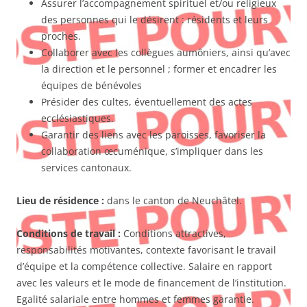
Assurer l’accompagnement spirituel et/ou religieux
des personnes qui le désirent : résidents et leurs
proches.
Collaborer avec les collègues aumôniers, ainsi qu’avec
la direction et le personnel ; former et encadrer les
équipes de bénévoles
Présider des cultes, éventuellement des actes
ecclésiastiques.
Garantir des liens avec les paroisses, favoriser la
collaboration œcuménique, s’impliquer dans les
services cantonaux.
Lieu de résidence
:
dans le canton de Neuchâtel.
Conditions de travail :
Conditions attractives,
responsabilités motivantes, contexte favorisant le travail
d’équipe et la compétence collective. Salaire en rapport
avec les valeurs et le mode de financement de l’institution.
Egalité salariale entre hommes et femmes garantie.