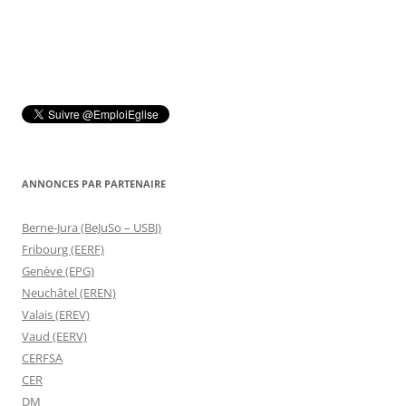
articles
ANNONCES PAR PARTENAIRE
Berne-Jura (BeJuSo – USBJ)
Fribourg (EERF)
Genève (EPG)
Neuchâtel (EREN)
Valais (EREV)
Vaud (EERV)
CERFSA
CER
DM