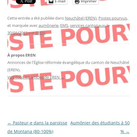
E-mail
Imprimer
Cette entrée a été publiée dans
Neuchâtel (EREN)
,
Postes pourvus
,
et marquée avec
aumônerie
,
EMS
,
services cantonaux
, le
30/01/2013
par
EREN
.
À propos EREN
Annonces de l'Église réformée évangélique du canton de Neuchâtel
(EREN).
Voir tous les articles de EREN
→
Navigation
←
Pasteur-e dans la paroisse
Aumônier des étudiants à 50
des
de Montana (80-100%)
%
→