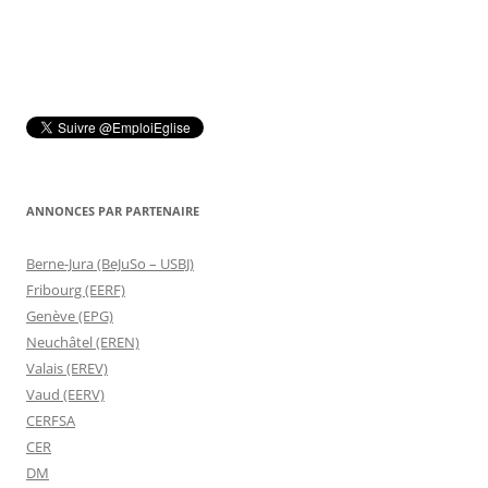
ANNONCES PAR PARTENAIRE
Berne-Jura (BeJuSo – USBJ)
Fribourg (EERF)
Genève (EPG)
Neuchâtel (EREN)
Valais (EREV)
Vaud (EERV)
CERFSA
CER
DM