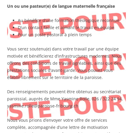
Un ou une pasteur(e) de langue maternelle française
Au bénéfice d’une formation théologique reconnue
D’un contact facile et aimant le travail en équipe
Pour un poste pastoral à plein temps
Vous serez soutenu(e) dans votre travail par une équipe
motivée et bénéficierez d’infrastructures modernes. Nous
offrons des conditions de travail agréables, ainsi que des
prestations sociales d’avant-garde. Vous pouvez vous
établir librement sur le territoire de la paroisse.
Des renseignements peuvent être obtenus au secrétariat
paroissial, auprès de Mme Yasmine Rolle, 026 / 322 24 94,
yasmine.rolle@paroisse-fribourg.ch
Nous vous prions d’envoyer votre offre de services
complète, accompagnée d’une lettre de motivation