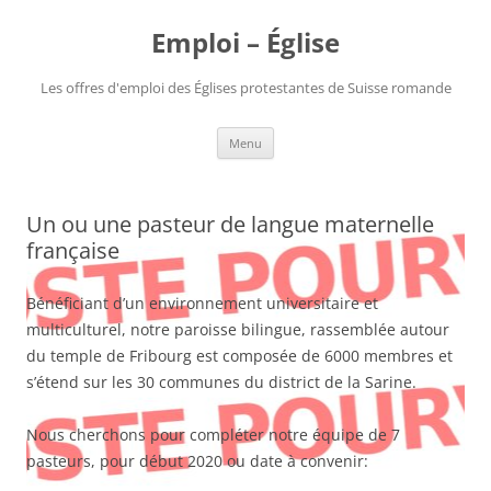
Aller
au
Emploi – Église
contenu
Les offres d'emploi des Églises protestantes de Suisse romande
Menu
Un ou une pasteur de langue maternelle
française
Bénéficiant d’un environnement universitaire et
multiculturel, notre paroisse bilingue, rassemblée autour
du temple de Fribourg est composée de 6000 membres et
s’étend sur les 30 communes du district de la Sarine.
Nous cherchons pour compléter notre équipe de 7
pasteurs, pour début 2020 ou date à convenir: