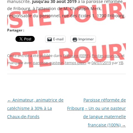
manuscrite,
jusqu’au 30 août 2019
à la paroisse réformée
de Fribourg, à l’attention de M. Christoph Merk,
responsable du personnel, rue des Ecoles 1, 1700 Fribourg.
Partager :
E-mail
Imprimer
Cette entrée a été publiée dans
Fribourg (EERF)
,
Postes pourvus
, et
marquée avec
paroisse
,
pasteur
,
temps plein
, le
04/07/2019
par
YB
.
Navigation
←
Animateur, animatrice de
Paroisse réformée de
des
catéchisme à 30% à La
Fribourg – Un ou une pasteur
articles
Chaux-de-Fonds
de langue maternelle
française (100%)
→